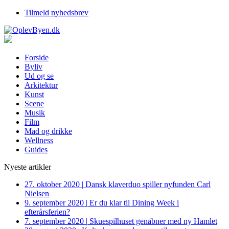
Tilmeld nyhedsbrev
Forside
Byliv
Ud og se
Arkitektur
Kunst
Scene
Musik
Film
Mad og drikke
Wellness
Guides
Nyeste artikler
27. oktober 2020
|
Dansk klaverduo spiller nyfunden Carl
Nielsen
9. september 2020
|
Er du klar til Dining Week i
efterårsferien?
7. september 2020
|
Skuespilhuset genåbner med ny Hamlet