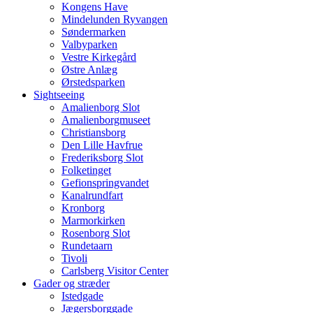
Kongens Have
Mindelunden Ryvangen
Søndermarken
Valbyparken
Vestre Kirkegård
Østre Anlæg
Ørstedsparken
Sightseeing
Amalienborg Slot
Amalienborgmuseet
Christiansborg
Den Lille Havfrue
Frederiksborg Slot
Folketinget
Gefionspringvandet
Kanalrundfart
Kronborg
Marmorkirken
Rosenborg Slot
Rundetaarn
Tivoli
Carlsberg Visitor Center
Gader og stræder
Istedgade
Jægersborggade