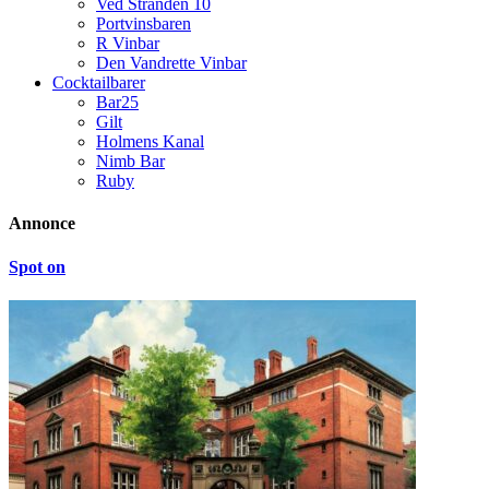
Ved Stranden 10
Portvinsbaren
R Vinbar
Den Vandrette Vinbar
Cocktailbarer
Bar25
Gilt
Holmens Kanal
Nimb Bar
Ruby
Annonce
Spot on