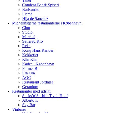
Taller
Condesa Bar & Spiseri
BarBurrito
Llama
Hija de Sanchez
Michelinstjerne restauranterne i København
Clou
Studio
Marchal
Søllerød Kro
Relæ
Kong Hans Kælder
Kokkeriet
Kiin Kiin
Kadeau København
Formel B
Era Ora
AOC
Restaurant Jordnær
Geranium
Restauranter med udsigt
Sticks’n’Sushi – Tivoli Hotel
Alberto K
Sky Bar
Vinbarer