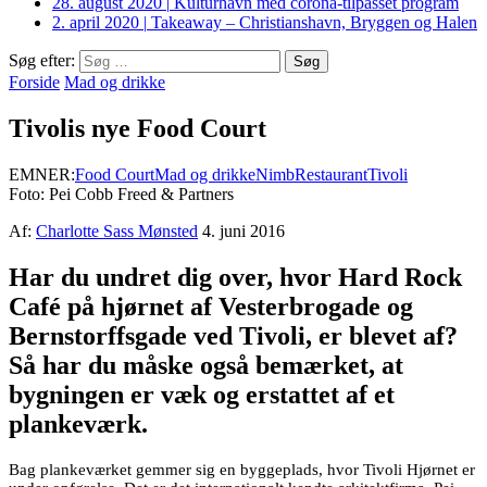
28. august 2020
|
Kulturhavn med corona-tilpasset program
2. april 2020
|
Takeaway – Christianshavn, Bryggen og Halen
Søg efter:
Forside
Mad og drikke
Tivolis nye Food Court
EMNER:
Food Court
Mad og drikke
Nimb
Restaurant
Tivoli
Foto: Pei Cobb Freed & Partners
Af:
Charlotte Sass Mønsted
4. juni 2016
Har du undret dig over, hvor Hard Rock
Café på hjørnet af Vesterbrogade og
Bernstorffsgade ved Tivoli, er blevet af?
Så har du måske også bemærket, at
bygningen er væk og erstattet af et
plankeværk.
Bag plankeværket gemmer sig en byggeplads, hvor Tivoli Hjørnet er