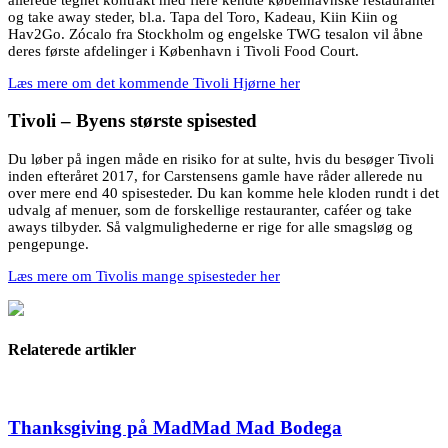
og take away steder, bl.a. Tapa del Toro, Kadeau, Kiin Kiin og
Hav2Go. Zócalo fra Stockholm og engelske TWG tesalon vil åbne
deres første afdelinger i København i Tivoli Food Court.
Læs mere om det kommende Tivoli Hjørne her
Tivoli – Byens største spisested
Du løber på ingen måde en risiko for at sulte, hvis du besøger Tivoli
inden efteråret 2017, for Carstensens gamle have råder allerede nu
over mere end 40 spisesteder. Du kan komme hele kloden rundt i det
udvalg af menuer, som de forskellige restauranter, caféer og take
aways tilbyder. Så valgmulighederne er rige for alle smagsløg og
pengepunge.
Læs mere om Tivolis mange spisesteder her
Relaterede artikler
Thanksgiving på MadMad Mad Bodega