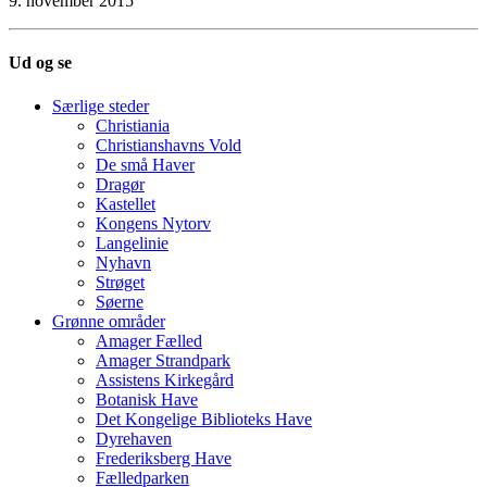
9. november 2015
Ud og se
Særlige steder
Christiania
Christianshavns Vold
De små Haver
Dragør
Kastellet
Kongens Nytorv
Langelinie
Nyhavn
Strøget
Søerne
Grønne områder
Amager Fælled
Amager Strandpark
Assistens Kirkegård
Botanisk Have
Det Kongelige Biblioteks Have
Dyrehaven
Frederiksberg Have
Fælledparken