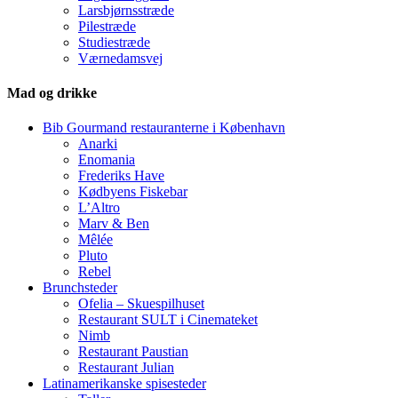
Larsbjørnsstræde
Pilestræde
Studiestræde
Værnedamsvej
Mad og drikke
Bib Gourmand restauranterne i København
Anarki
Enomania
Frederiks Have
Kødbyens Fiskebar
L’Altro
Marv & Ben
Mêlée
Pluto
Rebel
Brunchsteder
Ofelia – Skuespilhuset
Restaurant SULT i Cinemateket
Nimb
Restaurant Paustian
Restaurant Julian
Latinamerikanske spisesteder