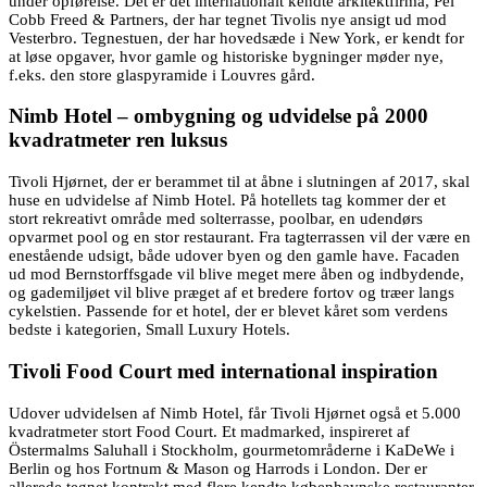
under opførelse. Det er det internationalt kendte arkitektfirma, Pei
Cobb Freed & Partners, der har tegnet Tivolis nye ansigt ud mod
Vesterbro. Tegnestuen, der har hovedsæde i New York, er kendt for
at løse opgaver, hvor gamle og historiske bygninger møder nye,
f.eks. den store glaspyramide i Louvres gård.
Nimb Hotel – ombygning og udvidelse på 2000
kvadratmeter ren luksus
Tivoli Hjørnet, der er berammet til at åbne i slutningen af 2017, skal
huse en udvidelse af Nimb Hotel. På hotellets tag kommer der et
stort rekreativt område med solterrasse, poolbar, en udendørs
opvarmet pool og en stor restaurant. Fra tagterrassen vil der være en
enestående udsigt, både udover byen og den gamle have. Facaden
ud mod Bernstorffsgade vil blive meget mere åben og indbydende,
og gademiljøet vil blive præget af et bredere fortov og træer langs
cykelstien. Passende for et hotel, der er blevet kåret som verdens
bedste i kategorien, Small Luxury Hotels.
Tivoli Food Court med international inspiration
Udover udvidelsen af Nimb Hotel, får Tivoli Hjørnet også et 5.000
kvadratmeter stort Food Court. Et madmarked, inspireret af
Östermalms Saluhall i Stockholm, gourmetområderne i KaDeWe i
Berlin og hos Fortnum & Mason og Harrods i London. Der er
allerede tegnet kontrakt med flere kendte københavnske restauranter