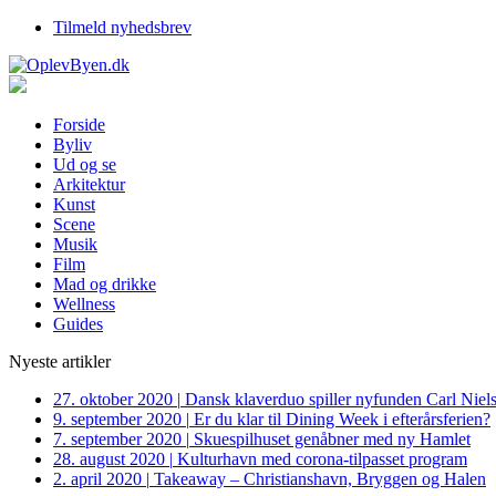
Tilmeld nyhedsbrev
Forside
Byliv
Ud og se
Arkitektur
Kunst
Scene
Musik
Film
Mad og drikke
Wellness
Guides
Nyeste artikler
27. oktober 2020
|
Dansk klaverduo spiller nyfunden Carl Niel
9. september 2020
|
Er du klar til Dining Week i efterårsferien?
7. september 2020
|
Skuespilhuset genåbner med ny Hamlet
28. august 2020
|
Kulturhavn med corona-tilpasset program
2. april 2020
|
Takeaway – Christianshavn, Bryggen og Halen