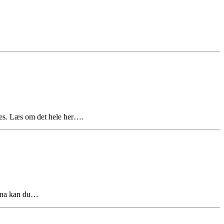
es. Læs om det hele her….
iana kan du…