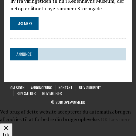
liv fra vikingetiden til nu i Københavns Museum, der
netop er åbnet i nye rammer i Stormgade….
LÆS MERE
ANNONCE
OM SIDEN
ANNONCERING
KONTAKT
BLIV SKRIBENT
BLIV SÆLGER
BLIV MEDEJER
© 2018 OPLEVBYEN.DK
Ved brug af dette website accepterer du automatisk brugen
af cookies til at forbedre din brugeroplevelse.
OK
Læs mere
Luk