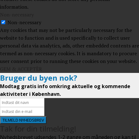
information.
Non-necessary
Non-necessary
Any cookies that may not be particularly necessary for the
website to function and is used specifically to collect user
personal data via analytics, ads, other embedded contents are
termed as non-necessary cookies. It is mandatory to procure
user consent prior to running these cookies on your website.
GEM & ACCEPTÈR
Bruger du byen nok?
Modtag gratis info omkring aktuelle og kommende
aktiviteter i København.
TILMELD NYHEDSBREV
Tak for din tilmelding!
Nyhedsbrevet udsendes 1-2 gange om måneden og kan til