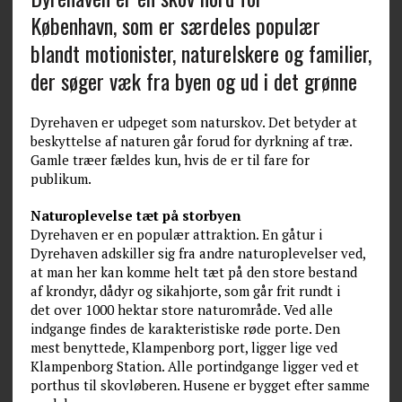
København, som er særdeles populær
blandt motionister, naturelskere og familier,
der søger væk fra byen og ud i det grønne
Dyrehaven er udpeget som naturskov. Det betyder at
beskyttelse af naturen går forud for dyrkning af træ.
Gamle træer fældes kun, hvis de er til fare for
publikum.
Naturoplevelse tæt på storbyen
Dyrehaven er en populær attraktion. En gåtur i
Dyrehaven adskiller sig fra andre naturoplevelser ved,
at man her kan komme helt tæt på den store bestand
af krondyr, dådyr og sikahjorte, som går frit rundt i
det over 1000 hektar store naturområde. Ved alle
indgange findes de karakteristiske røde porte. Den
mest benyttede, Klampenborg port, ligger lige ved
Klampenborg Station. Alle portindgange ligger ved et
porthus til skovløberen. Husene er bygget efter samme