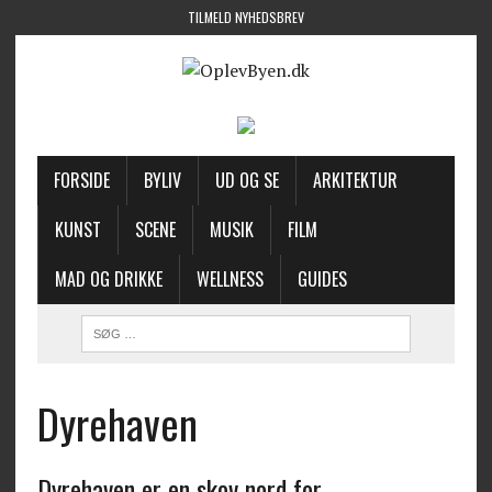
TILMELD NYHEDSBREV
FORSIDE
BYLIV
UD OG SE
ARKITEKTUR
KUNST
SCENE
MUSIK
FILM
MAD OG DRIKKE
WELLNESS
GUIDES
Dyrehaven
Dyrehaven er en skov nord for