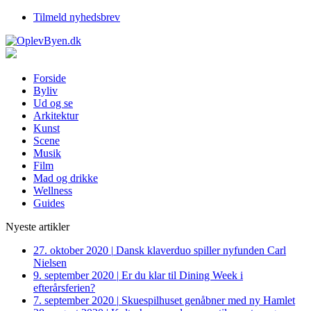
Tilmeld nyhedsbrev
Forside
Byliv
Ud og se
Arkitektur
Kunst
Scene
Musik
Film
Mad og drikke
Wellness
Guides
Nyeste artikler
27. oktober 2020
|
Dansk klaverduo spiller nyfunden Carl
Nielsen
9. september 2020
|
Er du klar til Dining Week i
efterårsferien?
7. september 2020
|
Skuespilhuset genåbner med ny Hamlet