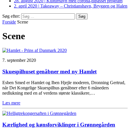
28. august 2020
|
Kulturhavn med corona-tilpasset program
2. april 2020
|
Takeaway – Christianshavn, Bryggen og Halen
Søg efter:
Forside
Scene
Scene
7. september 2020
Skuespilhuset genåbner med ny Hamlet
Esben Smed er Hamlet og Iben Hjejle moderen, Dronning Gertrud,
når Det Kongelige Skuespilhus genåbner efter 6 måneders
nedlukning med en af verdens største klassikere,…
Læs mere
Kærlighed og kønsforviklinger i Grønnegården