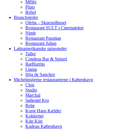
Mêlée
Pluto
Rebel
Brunchsteder
Ofelia – Skuespilhuset
Restaurant SULT i Cinemateket
Nimb
Restaurant Paustian
Restaurant Julian
Latinamerikanske spisesteder
Taller
Condesa Bar & Spiseri
BarBurrito
Llama
Hija de Sanchez
Michelinstjerne restauranterne i København
Clou
Studio
Marchal
Søllerød Kro
Relæ
Kong Hans Kælder
Kokkeriet
Kiin Kiin
Kadeau København