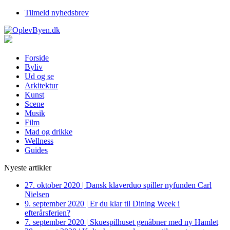
Tilmeld nyhedsbrev
Forside
Byliv
Ud og se
Arkitektur
Kunst
Scene
Musik
Film
Mad og drikke
Wellness
Guides
Nyeste artikler
27. oktober 2020
|
Dansk klaverduo spiller nyfunden Carl
Nielsen
9. september 2020
|
Er du klar til Dining Week i
efterårsferien?
7. september 2020
|
Skuespilhuset genåbner med ny Hamlet