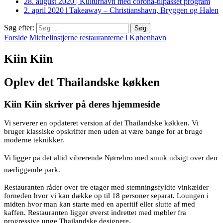
28. august 2020
|
Kulturhavn med corona-tilpasset program
2. april 2020
|
Takeaway – Christianshavn, Bryggen og Halen
Søg efter:
Forside
Michelinstjerne restauranterne i København
Kiin Kiin
Oplev det Thailandske køkken
Kiin Kiin skriver på deres hjemmeside
Vi serverer en opdateret version af det Thailandske køkken. Vi
bruger klassiske opskrifter men uden at være bange for at bruge
moderne teknikker.
Vi ligger på det altid vibrerende Nørrebro med smuk udsigt over den
nærliggende park.
Restauranten råder over tre etager med stemningsfyldte vinkælder
forneden hvor vi kan dække op til 18 personer separat. Loungen i
midten hvor man kan starte med en aperitif eller slutte af med
kaffen. Restauranten ligger øverst indrettet med møbler fra
progressive unge Thailandske designere.