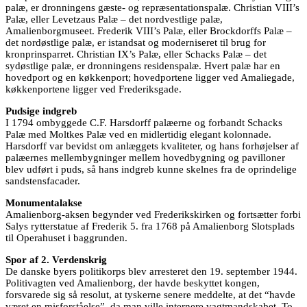
palæ, er dronningens gæste- og repræsentationspalæ. Christian VIII’s
Palæ, eller Levetzaus Palæ – det nordvestlige palæ,
Amalienborgmuseet. Frederik VIII’s Palæ, eller Brockdorffs Palæ –
det nordøstlige palæ, er istandsat og moderniseret til brug for
kronprinsparret. Christian IX’s Palæ, eller Schacks Palæ – det
sydøstlige palæ, er dronningens residenspalæ. Hvert palæ har en
hovedport og en køkkenport; hovedportene ligger ved Amaliegade,
køkkenportene ligger ved Frederiksgade.
Pudsige indgreb
I 1794 ombyggede C.F. Harsdorff palæerne og forbandt Schacks
Palæ med Moltkes Palæ ved en midlertidig elegant kolonnade.
Harsdorff var bevidst om anlæggets kvaliteter, og hans forhøjelser af
palæernes mellembygninger mellem hovedbygning og pavilloner
blev udført i puds, så hans indgreb kunne skelnes fra de oprindelige
sandstensfacader.
Monumentalakse
Amalienborg-aksen begynder ved Frederikskirken og fortsætter forbi
Salys rytterstatue af Frederik 5. fra 1768 på Amalienborg Slotsplads
til Operahuset i baggrunden.
Spor af 2. Verdenskrig
De danske byers politikorps blev arresteret den 19. september 1944.
Politivagten ved Amalienborg, der havde beskyttet kongen,
forsvarede sig så resolut, at tyskerne senere meddelte, at det “havde
været en misforståelse”, da man ville internere vagtmandskabet. To