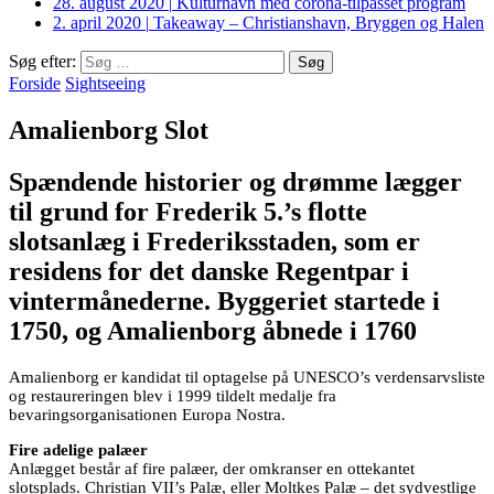
28. august 2020
|
Kulturhavn med corona-tilpasset program
2. april 2020
|
Takeaway – Christianshavn, Bryggen og Halen
Søg efter:
Forside
Sightseeing
Amalienborg Slot
Spændende historier og drømme lægger
til grund for Frederik 5.’s flotte
slotsanlæg i Frederiksstaden, som er
residens for det danske Regentpar i
vintermånederne. Byggeriet startede i
1750, og Amalienborg åbnede i 1760
Amalienborg er kandidat til optagelse på UNESCO’s verdensarvsliste
og restaureringen blev i 1999 tildelt medalje fra
bevaringsorganisationen Europa Nostra.
Fire adelige palæer
Anlægget består af fire palæer, der omkranser en ottekantet
slotsplads. Christian VII’s Palæ, eller Moltkes Palæ – det sydvestlige