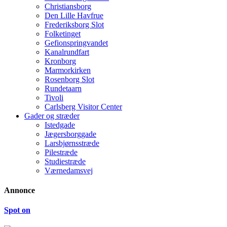
Christiansborg
Den Lille Havfrue
Frederiksborg Slot
Folketinget
Gefionspringvandet
Kanalrundfart
Kronborg
Marmorkirken
Rosenborg Slot
Rundetaarn
Tivoli
Carlsberg Visitor Center
Gader og stræder
Istedgade
Jægersborggade
Larsbjørnsstræde
Pilestræde
Studiestræde
Værnedamsvej
Annonce
Spot on