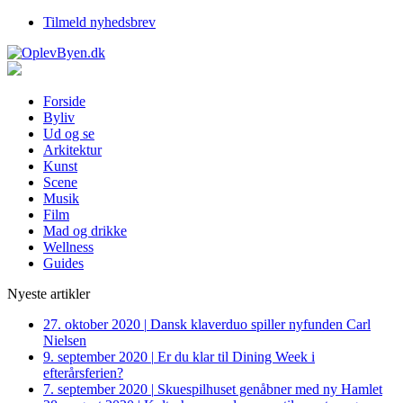
Tilmeld nyhedsbrev
Forside
Byliv
Ud og se
Arkitektur
Kunst
Scene
Musik
Film
Mad og drikke
Wellness
Guides
Nyeste artikler
27. oktober 2020
|
Dansk klaverduo spiller nyfunden Carl
Nielsen
9. september 2020
|
Er du klar til Dining Week i
efterårsferien?
7. september 2020
|
Skuespilhuset genåbner med ny Hamlet