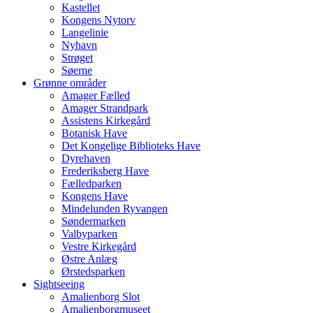
Kastellet
Kongens Nytorv
Langelinie
Nyhavn
Strøget
Søerne
Grønne områder
Amager Fælled
Amager Strandpark
Assistens Kirkegård
Botanisk Have
Det Kongelige Biblioteks Have
Dyrehaven
Frederiksberg Have
Fælledparken
Kongens Have
Mindelunden Ryvangen
Søndermarken
Valbyparken
Vestre Kirkegård
Østre Anlæg
Ørstedsparken
Sightseeing
Amalienborg Slot
Amalienborgmuseet