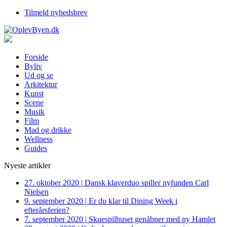
Tilmeld nyhedsbrev
Forside
Byliv
Ud og se
Arkitektur
Kunst
Scene
Musik
Film
Mad og drikke
Wellness
Guides
Nyeste artikler
27. oktober 2020
|
Dansk klaverduo spiller nyfunden Carl
Nielsen
9. september 2020
|
Er du klar til Dining Week i
efterårsferien?
7. september 2020
|
Skuespilhuset genåbner med ny Hamlet