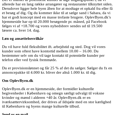
allerede har en lang række arrangører og restauranter tilknyttet siden.
Derudover ligger hele byen åben for at modtage et opkald fra eller få
et besøg af dig. Og du kommer ikke til at sælge sand i Sahara, da vi
har et godt koncept med en masse trofaste brugere. OplevByen.dk’s
hjemmeside har op til 20.000 besøgende pr. måned, på Facebook
følges vi af +18.700 og vores nyhedsbrev sendes ud til 19.500
læsere ca. hver 14. dag.
Løn og ansættelsesvilkår
Du vil have fuld fleksibilitet ift. arbejdstid og sted. Dog vil vores
kunder som oftest have kontortid mellem 10.00 – 16.00. Du
bestemmer selv om du vil tage kontakt til potentielle kunder per
telefon eller ved fysisk fremmøde.
Du er provisionslønnet og får 25 % af det du sælger. Sælger du fx en
annoncepakke til 4.000 kr. bliver der altså 1.000 kr. til dig.
Om OplevByen.dk
OplevByen.dk er en hjemmeside, der formidler kulturelle
begivenheder i København og omegn særligt udvalgt til voksne
kvinder og mænd i alderen +40 år. OplevByen.dk er en
iværksættervirksomhed, der drives af ildsjæle med en stor kærlighed
til København og byens mange kulturelle tilbud.
Send os en mail