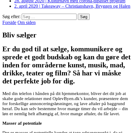
28. august 2020
|
Kulturhavn med corona-tilpasset program
2. april 2020
|
Takeaway – Christianshavn, Bryggen og Halen
Søg efter:
Forside
Om siden
Bliv sælger
Er du god til at sælge, kommunikere og
sprede et godt budskab og kan du gøre det
inden for områderne kunst, musik, mad,
drikke, teater og film? Så har vi måske
det perfekte job for dig.
Med din telefon i hånden på dit hjemmekontor, bliver det dit job at
skabe gode relationer med OplevByen.dk’s kunder, præsentere dem
for forskellige annonceringsløsninger, og lave aftaler på baggrund
heraf. Du kan selv bestemme hvor mange timer du vil arbejde – din
løn er nemlig helt afhængig af, hvor mange aftaler, du får lavet.
Masser af potentiale
Der er masser af potentielle kunder at tage udgangspunkt i, da vi