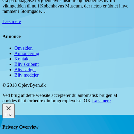
Gå på opdagelse i Københavns historie og beboernes liv fra
vikingetiden til nu i Københavns Museum, der netop er åbnet i nye
rammer i Stormgade….
Læs mere
Annonce
Om siden
Annoncering
Kontakt
Bliv skribent
Bliv sælger
Bliv medejer
© 2018 OplevByen.dk
Ved brug af dette website accepterer du automatisk brugen af
cookies til at forbedre din brugeroplevelse.
OK
Læs mere
Luk
Privacy Overview