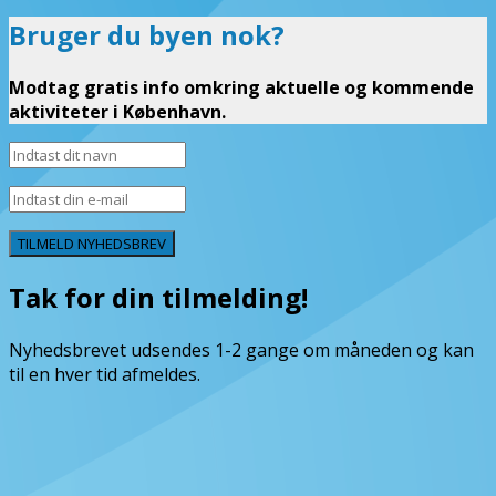
Bruger du byen nok?
Modtag gratis info omkring aktuelle og kommende
aktiviteter i København.
TILMELD NYHEDSBREV
Tak for din tilmelding!
Nyhedsbrevet udsendes 1-2 gange om måneden og kan
til en hver tid afmeldes.