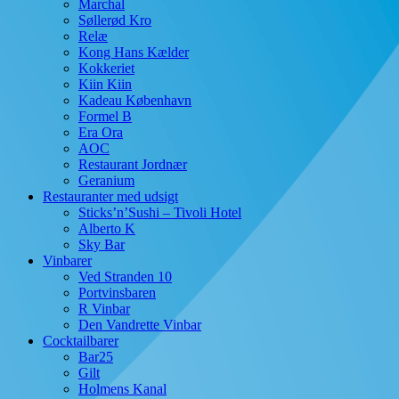
Marchal
Søllerød Kro
Relæ
Kong Hans Kælder
Kokkeriet
Kiin Kiin
Kadeau København
Formel B
Era Ora
AOC
Restaurant Jordnær
Geranium
Restauranter med udsigt
Sticks’n’Sushi – Tivoli Hotel
Alberto K
Sky Bar
Vinbarer
Ved Stranden 10
Portvinsbaren
R Vinbar
Den Vandrette Vinbar
Cocktailbarer
Bar25
Gilt
Holmens Kanal