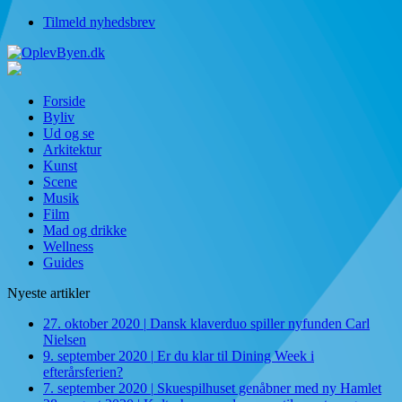
Tilmeld nyhedsbrev
Forside
Byliv
Ud og se
Arkitektur
Kunst
Scene
Musik
Film
Mad og drikke
Wellness
Guides
Nyeste artikler
27. oktober 2020
|
Dansk klaverduo spiller nyfunden Carl
Nielsen
9. september 2020
|
Er du klar til Dining Week i
efterårsferien?
7. september 2020
|
Skuespilhuset genåbner med ny Hamlet