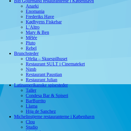
Bib Gourmand restauranterne i København
Anarki
Enomania
Frederiks Have
Kødbyens Fiskebar
L’Altro
Marv & Ben
Mêlée
Pluto
Rebel
Brunchsteder
Ofelia – Skuespilhuset
Restaurant SULT i Cinemateket
Nimb
Restaurant Paustian
Restaurant Julian
Latinamerikanske spisesteder
Taller
Condesa Bar & Spiseri
BarBurrito
Llama
Hija de Sanchez
Michelinstjerne restauranterne i København
Clou
Studio