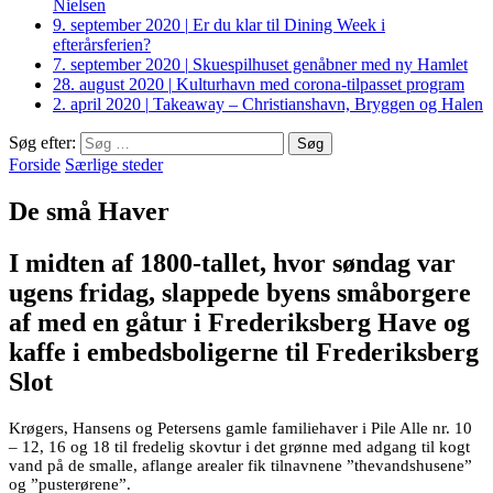
Nielsen
9. september 2020
|
Er du klar til Dining Week i
efterårsferien?
7. september 2020
|
Skuespilhuset genåbner med ny Hamlet
28. august 2020
|
Kulturhavn med corona-tilpasset program
2. april 2020
|
Takeaway – Christianshavn, Bryggen og Halen
Søg efter:
Forside
Særlige steder
De små Haver
I midten af 1800-tallet, hvor søndag var
ugens fridag, slappede byens småborgere
af med en gåtur i Frederiksberg Have og
kaffe i embedsboligerne til Frederiksberg
Slot
Krøgers, Hansens og Petersens gamle familiehaver i Pile Alle nr. 10
– 12, 16 og 18 til fredelig skovtur i det grønne med adgang til kogt
vand på de smalle, aflange arealer fik tilnavnene ”thevandshusene”
og ”pusterørene”.