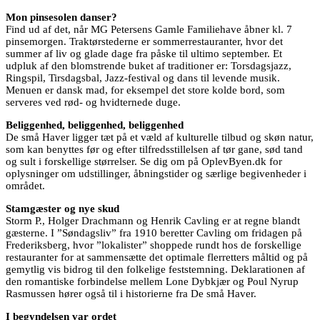
Mon pinsesolen danser?
Find ud af det, når MG Petersens Gamle Familiehave åbner kl. 7
pinsemorgen. Traktørstederne er sommerrestauranter, hvor det
summer af liv og glade dage fra påske til ultimo september. Et
udpluk af den blomstrende buket af traditioner er: Torsdagsjazz,
Ringspil, Tirsdagsbal, Jazz-festival og dans til levende musik.
Menuen er dansk mad, for eksempel det store kolde bord, som
serveres ved rød- og hvidternede duge.
Beliggenhed, beliggenhed, beliggenhed
De små Haver ligger tæt på et væld af kulturelle tilbud og skøn natur,
som kan benyttes før og efter tilfredsstillelsen af tør gane, sød tand
og sult i forskellige størrelser. Se dig om på OplevByen.dk for
oplysninger om udstillinger, åbningstider og særlige begivenheder i
området.
Stamgæster og nye skud
Storm P., Holger Drachmann og Henrik Cavling er at regne blandt
gæsterne. I ”Søndagsliv” fra 1910 beretter Cavling om fridagen på
Frederiksberg, hvor ”lokalister” shoppede rundt hos de forskellige
restauranter for at sammensætte det optimale flerretters måltid og på
gemytlig vis bidrog til den folkelige feststemning. Deklarationen af
den romantiske forbindelse mellem Lone Dybkjær og Poul Nyrup
Rasmussen hører også til i historierne fra De små Haver.
I begyndelsen var ordet