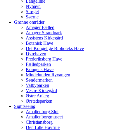
Langelinie
Nyhavn
Strøget
Søerne
Grønne områder
Amager Fælled
Amager Strandpark
Assistens Kirkegård
Botanisk Have
Det Kongelige Biblioteks Have
Dyrehaven
Frederiksberg Have
Fælledparken
Kongens Have
Mindelunden Ryvangen
Søndermarken
Valbyparken
Vestre Kirkegård
Østre Anlæg
Ørstedsparken
Sightseeing
Amalienborg Slot
Amalienborgmuseet
Christiansborg
Den Lille Havfrue