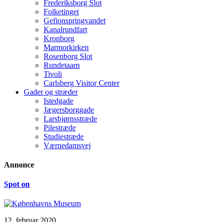
Frederiksborg Slot
Folketinget
Gefionspringvandet
Kanalrundfart
Kronborg
Marmorkirken
Rosenborg Slot
Rundetaarn
Tivoli
Carlsberg Visitor Center
Gader og stræder
Istedgade
Jægersborggade
Larsbjørnsstræde
Pilestræde
Studiestræde
Værnedamsvej
Annonce
Spot on
12. februar 2020