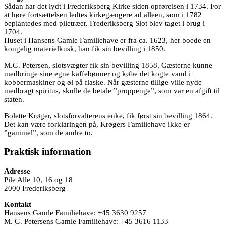
Sådan har det lydt i Frederiksberg Kirke siden opførelsen i 1734. For
at høre fortsættelsen ledtes kirkegængere ad alleen, som i 1782
beplantedes med piletræer. Frederiksberg Slot blev taget i brug i
1704.
Huset i Hansens Gamle Familiehave er fra ca. 1623, her boede en
kongelig materielkusk, han fik sin bevilling i 1850.
M.G. Petersen, slotsvægter fik sin bevilling 1858. Gæsterne kunne
medbringe sine egne kaffebønner og købe det kogte vand i
kobbermaskiner og øl på flaske. Når gæsterne tillige ville nyde
medbragt spiritus, skulle de betale ”proppenge”, som var en afgift til
staten.
Bolette Krøger, slotsforvalterens enke, fik først sin bevilling 1864.
Det kan være forklaringen på, Krøgers Familiehave ikke er
”gammel”, som de andre to.
Praktisk information
Adresse
Pile Alle 10, 16 og 18
2000 Frederiksberg
Kontakt
Hansens Gamle Familiehave: +45 3630 9257
M. G. Petersens Gamle Familiehave: +45 3616 1133