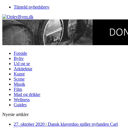
Tilmeld nyhedsbrev
Forside
Byliv
Ud og se
Arkitektur
Kunst
Scene
Musik
Film
Mad og drikke
Wellness
Guides
Nyeste artikler
27. oktober 2020
|
Dansk klaverduo spiller nyfunden Carl