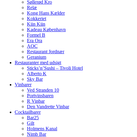
Søllerød Kro
Relæ
Kong Hans Kælder
Kokkeriet
Kiin Kiin
Kadeau København
Formel B
Era Ora
AOC
Restaurant Jordnær
Geranium
Restauranter med udsigt
Sticks’n’Sushi – Tivoli Hotel
Alberto K
Sky Bar
Vinbarer
Ved Stranden 10
Portvinsbaren
R Vinbar
Den Vandrette Vinbar
Cocktailbarer
Bar25
Gilt
Holmens Kanal
Nimb Bar