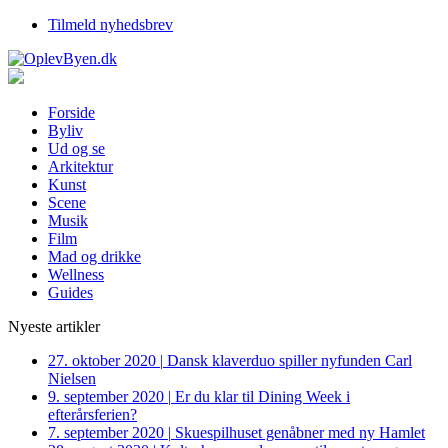
Tilmeld nyhedsbrev
Forside
Byliv
Ud og se
Arkitektur
Kunst
Scene
Musik
Film
Mad og drikke
Wellness
Guides
Nyeste artikler
27. oktober 2020
|
Dansk klaverduo spiller nyfunden Carl
Nielsen
9. september 2020
|
Er du klar til Dining Week i
efterårsferien?
7. september 2020
|
Skuespilhuset genåbner med ny Hamlet