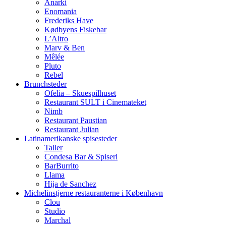
Anarki
Enomania
Frederiks Have
Kødbyens Fiskebar
L’Altro
Marv & Ben
Mêlée
Pluto
Rebel
Brunchsteder
Ofelia – Skuespilhuset
Restaurant SULT i Cinemateket
Nimb
Restaurant Paustian
Restaurant Julian
Latinamerikanske spisesteder
Taller
Condesa Bar & Spiseri
BarBurrito
Llama
Hija de Sanchez
Michelinstjerne restauranterne i København
Clou
Studio
Marchal