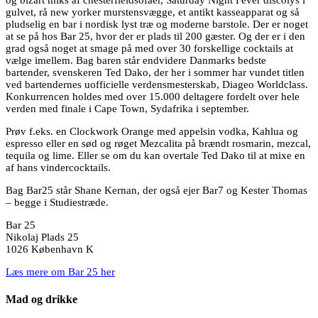
gulvet, rå new yorker murstensvægge, et antikt kasseapparat og så
pludselig en bar i nordisk lyst træ og moderne barstole. Der er noget
at se på hos Bar 25, hvor der er plads til 200 gæster. Og der er i den
grad også noget at smage på med over 30 forskellige cocktails at
vælge imellem. Bag baren står endvidere Danmarks bedste
bartender, svenskeren Ted Dako, der her i sommer har vundet titlen
ved bartendernes uofficielle verdensmesterskab, Diageo Worldclass.
Konkurrencen holdes med over 15.000 deltagere fordelt over hele
verden med finale i Cape Town, Sydafrika i september.
Prøv f.eks. en Clockwork Orange med appelsin vodka, Kahlua og
espresso eller en sød og røget Mezcalita på brændt rosmarin, mezcal,
tequila og lime. Eller se om du kan overtale Ted Dako til at mixe en
af hans vindercocktails.
Bag Bar25 står Shane Kernan, der også ejer Bar7 og Kester Thomas
– begge i Studiestræde.
Bar 25
Nikolaj Plads 25
1026 København K
Læs mere om Bar 25 her
Mad og drikke