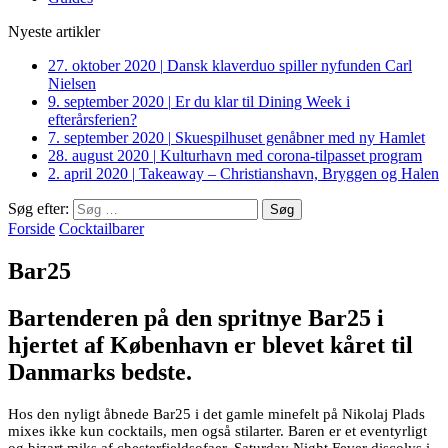
Nyeste artikler
27. oktober 2020
|
Dansk klaverduo spiller nyfunden Carl
Nielsen
9. september 2020
|
Er du klar til Dining Week i
efterårsferien?
7. september 2020
|
Skuespilhuset genåbner med ny Hamlet
28. august 2020
|
Kulturhavn med corona-tilpasset program
2. april 2020
|
Takeaway – Christianshavn, Bryggen og Halen
Søg efter:
Forside
Cocktailbarer
Bar25
Bartenderen på den spritnye Bar25 i
hjertet af København er blevet kåret til
Danmarks bedste.
Hos den nyligt åbnede Bar25 i det gamle minefelt på Nikolaj Plads
mixes ikke kun cocktails, men også stilarter. Baren er et eventyrligt
og bizart miks af chesterfieldsofaer, Saturday Night Fever discolys i