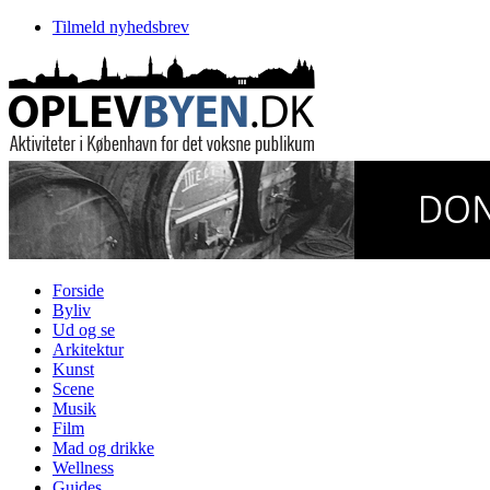
Tilmeld nyhedsbrev
Forside
Byliv
Ud og se
Arkitektur
Kunst
Scene
Musik
Film
Mad og drikke
Wellness
Guides