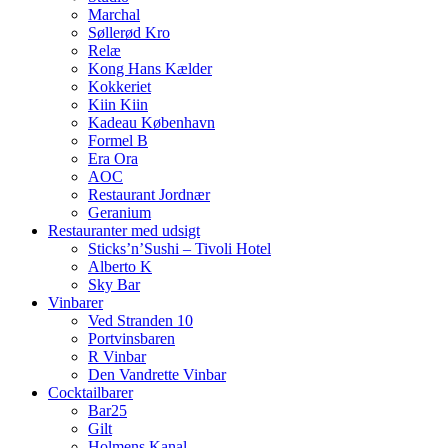
Marchal
Søllerød Kro
Relæ
Kong Hans Kælder
Kokkeriet
Kiin Kiin
Kadeau København
Formel B
Era Ora
AOC
Restaurant Jordnær
Geranium
Restauranter med udsigt
Sticks’n’Sushi – Tivoli Hotel
Alberto K
Sky Bar
Vinbarer
Ved Stranden 10
Portvinsbaren
R Vinbar
Den Vandrette Vinbar
Cocktailbarer
Bar25
Gilt
Holmens Kanal