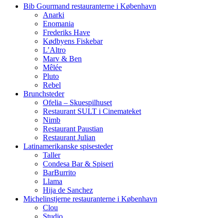
Bib Gourmand restauranterne i København
Anarki
Enomania
Frederiks Have
Kødbyens Fiskebar
L’Altro
Marv & Ben
Mêlée
Pluto
Rebel
Brunchsteder
Ofelia – Skuespilhuset
Restaurant SULT i Cinemateket
Nimb
Restaurant Paustian
Restaurant Julian
Latinamerikanske spisesteder
Taller
Condesa Bar & Spiseri
BarBurrito
Llama
Hija de Sanchez
Michelinstjerne restauranterne i København
Clou
Studio