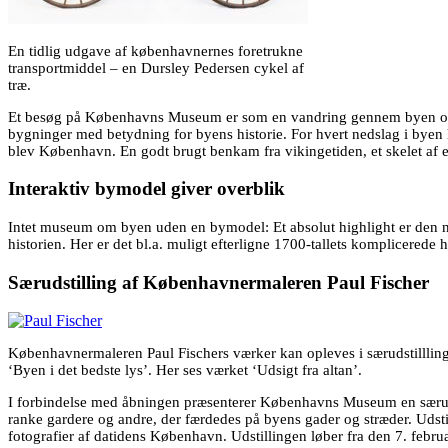
En tidlig udgave af københavnernes foretrukne
transportmiddel – en Dursley Pedersen cykel af
træ.
Et besøg på Københavns Museum er som en vandring gennem byen og his
bygninger med betydning for byens historie. For hvert nedslag i bye
blev København. En godt brugt benkam fra vikingetiden, et skelet af e
Interaktiv bymodel giver overblik
Intet museum om byen uden en bymodel: Et absolut highlight er den ny
historien. Her er det bl.a. muligt efterligne 1700-tallets komplicere
Særudstilling af Københavnermaleren Paul Fischer
Københavnermaleren Paul Fischers værker kan opleves i særudstilllin
‘Byen i det bedste lys’. Her ses værket ‘Udsigt fra altan’.
I forbindelse med åbningen præsenterer Københavns Museum en særudsti
ranke gardere og andre, der færdedes på byens gader og stræder. Udstil
fotografier af datidens København. Udstillingen løber fra den 7. februa