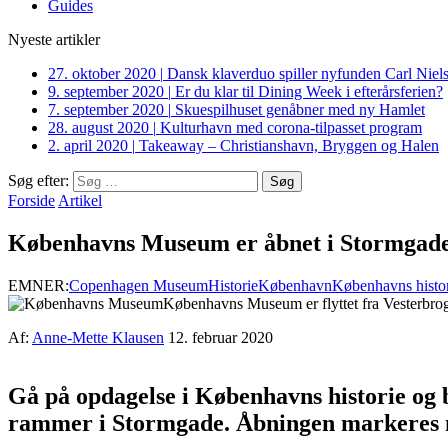
Guides
Nyeste artikler
27. oktober 2020
|
Dansk klaverduo spiller nyfunden Carl Niel
9. september 2020
|
Er du klar til Dining Week i efterårsferien?
7. september 2020
|
Skuespilhuset genåbner med ny Hamlet
28. august 2020
|
Kulturhavn med corona-tilpasset program
2. april 2020
|
Takeaway – Christianshavn, Bryggen og Halen
Søg efter:
Forside
Artikel
Københavns Museum er åbnet i Stormgad
EMNER:
Copenhagen Museum
Historie
København
Københavns histo
Københavns Museum er flyttet fra Vesterbroga
Af:
Anne-Mette Klausen
12. februar 2020
Gå på opdagelse i Københavns historie og b
rammer i Stormgade. Åbningen markeres me