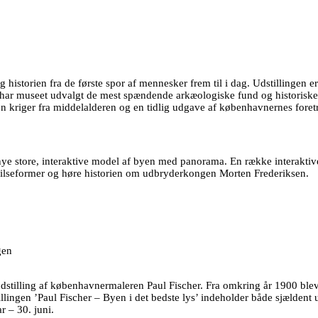
torien fra de første spor af mennesker frem til i dag. Udstillingen er
n har museet udvalgt de mest spændende arkæologiske fund og historiske
n kriger fra middelalderen og en tidlig udgave af københavnernes foretr
e store, interaktive model af byen med panorama. En række interaktive
de hilseformer og høre historien om udbryderkongen Morten Frederiksen.
gen
lling af københavnermaleren Paul Fischer. Fra omkring år 1900 blev han
lingen ’Paul Fischer – Byen i det bedste lys’ indeholder både sjældent 
r – 30. juni.