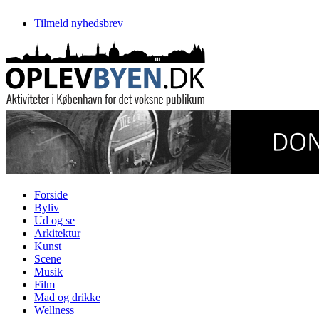
Tilmeld nyhedsbrev
Forside
Byliv
Ud og se
Arkitektur
Kunst
Scene
Musik
Film
Mad og drikke
Wellness