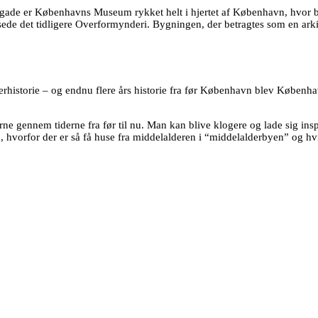
brogade er Københavns Museum rykket helt i hjertet af København, hvor 
de det tidligere Overformynderi. Bygningen, der betragtes som en arkitek
orie – og endnu flere års historie fra før København blev København. 
m tiderne fra før til nu. Man kan blive klogere og lade sig inspirere 
ord, hvorfor der er så få huse fra middelalderen i “middelalderbyen” og