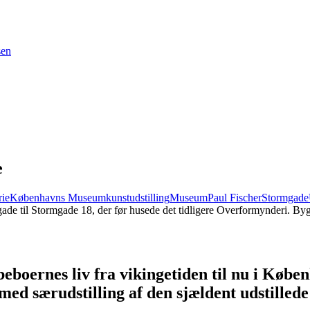
sen
e
rie
Københavns Museum
kunstudstilling
Museum
Paul Fischer
Stormgade
de til Stormgade 18, der før husede det tidligere Overformynderi. Bygn
eboernes liv fra vikingetiden til nu i Køb
d særudstilling af den sjældent udstilled