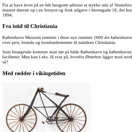
Fra at have levet på en lidt hengemt adresse et stykke ude af Vester
museet dørene op i en fornyet og frisk udgave i Stormgade 18, der huse
1894.
Fra istid til Christiania
København Museum rummer i disse nye rammer 1000 års københavnerhist
over pest, brande og bombardementer til nutidens Christiania.
Som besøgende kommer man tæt på både København og københavnerne genne
faciliteter. Man kan f.eks. få svar på, hvorfor Østerbro ligger mod n
så?
Med rødder i vikingetiden