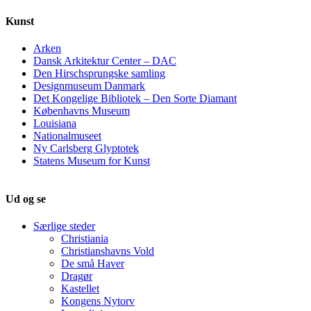
Kunst
Arken
Dansk Arkitektur Center – DAC
Den Hirschsprungske samling
Designmuseum Danmark
Det Kongelige Bibliotek – Den Sorte Diamant
Københavns Museum
Louisiana
Nationalmuseet
Ny Carlsberg Glyptotek
Statens Museum for Kunst
Ud og se
Særlige steder
Christiania
Christianshavns Vold
De små Haver
Dragør
Kastellet
Kongens Nytorv