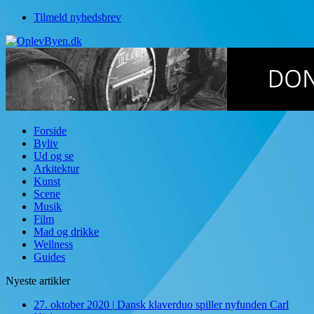
Tilmeld nyhedsbrev
Forside
Byliv
Ud og se
Arkitektur
Kunst
Scene
Musik
Film
Mad og drikke
Wellness
Guides
Nyeste artikler
27. oktober 2020
|
Dansk klaverduo spiller nyfunden Carl