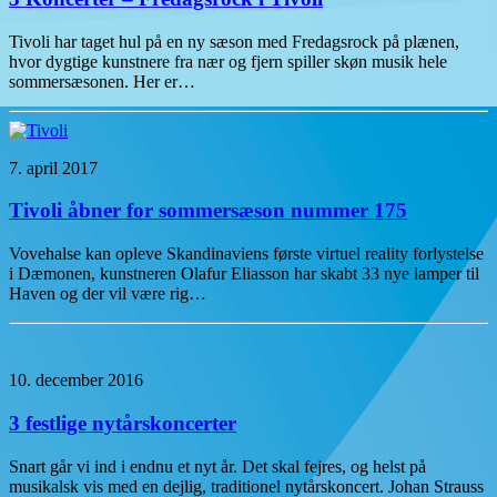
Tivoli har taget hul på en ny sæson med Fredagsrock på plænen,
hvor dygtige kunstnere fra nær og fjern spiller skøn musik hele
sommersæsonen. Her er…
7. april 2017
Tivoli åbner for sommersæson nummer 175
Vovehalse kan opleve Skandinaviens første virtuel reality forlystelse
i Dæmonen, kunstneren Olafur Eliasson har skabt 33 nye lamper til
Haven og der vil være rig…
10. december 2016
3 festlige nytårskoncerter
Snart går vi ind i endnu et nyt år. Det skal fejres, og helst på
musikalsk vis med en dejlig, traditionel nytårskoncert. Johan Strauss