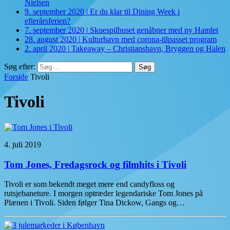
Nielsen
9. september 2020
|
Er du klar til Dining Week i
efterårsferien?
7. september 2020
|
Skuespilhuset genåbner med ny Hamlet
28. august 2020
|
Kulturhavn med corona-tilpasset program
2. april 2020
|
Takeaway – Christianshavn, Bryggen og Halen
Søg efter:
Forside
Tivoli
Tivoli
4. juli 2019
Tom Jones, Fredagsrock og filmhits i Tivoli
Tivoli er som bekendt meget mere end candyfloss og
rutsjebaneture. I morgen optræder legendariske Tom Jones på
Plænen i Tivoli. Siden følger Tina Dickow, Gangs og…