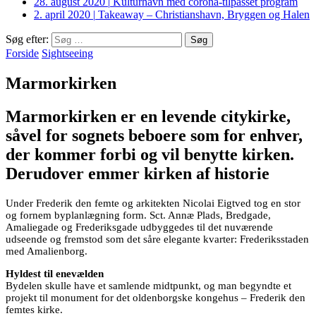
28. august 2020
|
Kulturhavn med corona-tilpasset program
2. april 2020
|
Takeaway – Christianshavn, Bryggen og Halen
Søg efter:
Forside
Sightseeing
Marmorkirken
Marmorkirken er en levende citykirke,
såvel for sognets beboere som for enhver,
der kommer forbi og vil benytte kirken.
Derudover emmer kirken af historie
Under Frederik den femte og arkitekten Nicolai Eigtved tog en stor
og fornem byplanlægning form. Sct. Annæ Plads, Bredgade,
Amaliegade og Frederiksgade udbyggedes til det nuværende
udseende og fremstod som det såre elegante kvarter: Frederiksstaden
med Amalienborg.
Hyldest til enevælden
Bydelen skulle have et samlende midtpunkt, og man begyndte et
projekt til monument for det oldenborgske kongehus – Frederik den
femtes kirke.