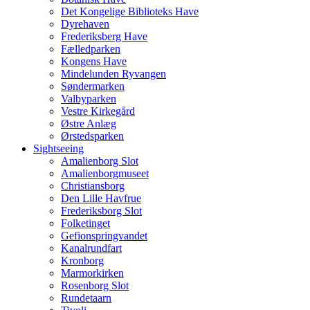
Det Kongelige Biblioteks Have
Dyrehaven
Frederiksberg Have
Fælledparken
Kongens Have
Mindelunden Ryvangen
Søndermarken
Valbyparken
Vestre Kirkegård
Østre Anlæg
Ørstedsparken
Sightseeing
Amalienborg Slot
Amalienborgmuseet
Christiansborg
Den Lille Havfrue
Frederiksborg Slot
Folketinget
Gefionspringvandet
Kanalrundfart
Kronborg
Marmorkirken
Rosenborg Slot
Rundetaarn