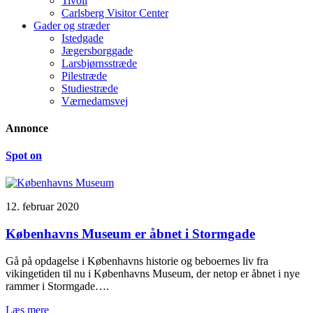
Tivoli
Carlsberg Visitor Center
Gader og stræder
Istedgade
Jægersborggade
Larsbjørnsstræde
Pilestræde
Studiestræde
Værnedamsvej
Annonce
Spot on
12. februar 2020
Københavns Museum er åbnet i Stormgade
Gå på opdagelse i Københavns historie og beboernes liv fra
vikingetiden til nu i Københavns Museum, der netop er åbnet i nye
rammer i Stormgade….
Læs mere