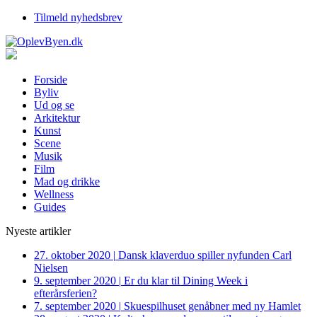
Tilmeld nyhedsbrev
Forside
Byliv
Ud og se
Arkitektur
Kunst
Scene
Musik
Film
Mad og drikke
Wellness
Guides
Nyeste artikler
27. oktober 2020
|
Dansk klaverduo spiller nyfunden Carl
Nielsen
9. september 2020
|
Er du klar til Dining Week i
efterårsferien?
7. september 2020
|
Skuespilhuset genåbner med ny Hamlet