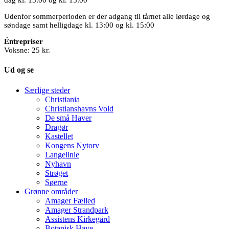
dag kl. 13:00 og kl. 15:00
Udenfor sommerperioden er der adgang til tårnet alle lørdage og
søndage samt helligdage kl. 13:00 og kl. 15:00
Éntrepriser
Voksne: 25 kr.
Ud og se
Særlige steder
Christiania
Christianshavns Vold
De små Haver
Dragør
Kastellet
Kongens Nytorv
Langelinie
Nyhavn
Strøget
Søerne
Grønne områder
Amager Fælled
Amager Strandpark
Assistens Kirkegård
Botanisk Have