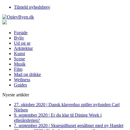
Tilmeld nyhedsbrev
Forside
Byliv
Ud og se
Arkitektur
Kunst
Scene
Musik
Film
Mad og drikke
Wellness
Guides
Nyeste artikler
27. oktober 2020
|
Dansk klaverduo spiller nyfunden Carl
Nielsen
9. september 2020
|
Er du klar til Dining Week i
efterårsferien?
7. september 2020
|
Skuespilhuset genåbner med ny Hamlet