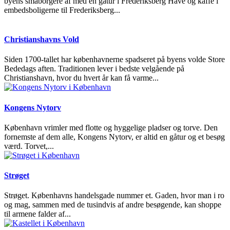
byens småborgere af med en gåtur i Frederiksberg Have og kaffe i
embedsboligerne til Frederiksberg...
Christianshavns Vold
Siden 1700-tallet har københavnerne spadseret på byens volde Store
Bededags aften. Traditionen lever i bedste velgående på
Christianshavn, hvor du hvert år kan få varme...
Kongens Nytorv
København vrimler med flotte og hyggelige pladser og torve. Den
fornemste af dem alle, Kongens Nytorv, er altid en gåtur og et besøg
værd. Torvet,...
Strøget
Strøget. Københavns handelsgade nummer et. Gaden, hvor man i ro
og mag, sammen med de tusindvis af andre besøgende, kan shoppe
til armene falder af...