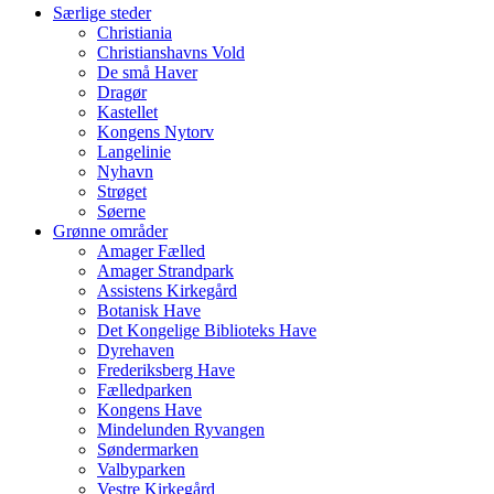
Særlige steder
Christiania
Christianshavns Vold
De små Haver
Dragør
Kastellet
Kongens Nytorv
Langelinie
Nyhavn
Strøget
Søerne
Grønne områder
Amager Fælled
Amager Strandpark
Assistens Kirkegård
Botanisk Have
Det Kongelige Biblioteks Have
Dyrehaven
Frederiksberg Have
Fælledparken
Kongens Have
Mindelunden Ryvangen
Søndermarken
Valbyparken
Vestre Kirkegård