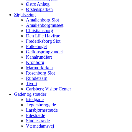
Østre Anlæg
Ørstedsparken
Sightseeing
Amalienborg Slot
Amalienborgmuseet
Christiansborg
Den Lille Havfrue
Frederiksborg Slot
Folketinget
Gefionspringvandet
Kanalrundfart
Kronborg
Marmorkirken
Rosenborg Slot
Rundetaarn
Tivoli
Carlsberg Visitor Center
Gader og stræder
Istedgade
Jægersborggade
Larsbjørnsstræde
Pilestræde
Studiestræde
Værnedamsvej