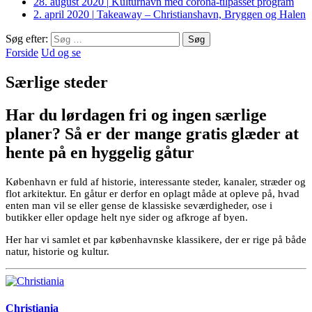
28. august 2020
|
Kulturhavn med corona-tilpasset program
2. april 2020
|
Takeaway – Christianshavn, Bryggen og Halen
Søg efter:
Forside
Ud og se
Særlige steder
Har du lørdagen fri og ingen særlige
planer? Så er der mange gratis glæder at
hente på en hyggelig gåtur
København er fuld af historie, interessante steder, kanaler, stræder og
flot arkitektur. En gåtur er derfor en oplagt måde at opleve på, hvad
enten man vil se eller gense de klassiske seværdigheder, ose i
butikker eller opdage helt nye sider og afkroge af byen.
Her har vi samlet et par københavnske klassikere, der er rige på både
natur, historie og kultur.
Christiania