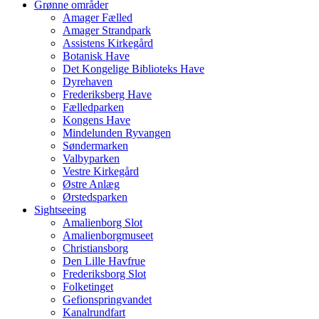
Grønne områder
Amager Fælled
Amager Strandpark
Assistens Kirkegård
Botanisk Have
Det Kongelige Biblioteks Have
Dyrehaven
Frederiksberg Have
Fælledparken
Kongens Have
Mindelunden Ryvangen
Søndermarken
Valbyparken
Vestre Kirkegård
Østre Anlæg
Ørstedsparken
Sightseeing
Amalienborg Slot
Amalienborgmuseet
Christiansborg
Den Lille Havfrue
Frederiksborg Slot
Folketinget
Gefionspringvandet
Kanalrundfart