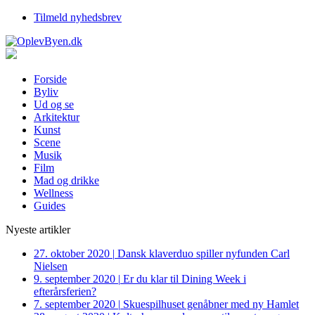
Tilmeld nyhedsbrev
Forside
Byliv
Ud og se
Arkitektur
Kunst
Scene
Musik
Film
Mad og drikke
Wellness
Guides
Nyeste artikler
27. oktober 2020
|
Dansk klaverduo spiller nyfunden Carl
Nielsen
9. september 2020
|
Er du klar til Dining Week i
efterårsferien?
7. september 2020
|
Skuespilhuset genåbner med ny Hamlet