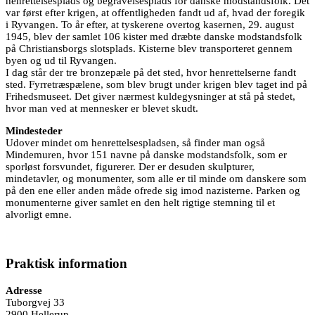
henrettelsesplads og begravelsesplads for danske modstandsfolk. Det
var først efter krigen, at offentligheden fandt ud af, hvad der foregik
i Ryvangen. To år efter, at tyskerene overtog kasernen, 29. august
1945, blev der samlet 106 kister med dræbte danske modstandsfolk
på Christiansborgs slotsplads. Kisterne blev transporteret gennem
byen og ud til Ryvangen.
I dag står der tre bronzepæle på det sted, hvor henrettelserne fandt
sted. Fyrretræspælene, som blev brugt under krigen blev taget ind på
Frihedsmuseet. Det giver nærmest kuldegysninger at stå på stedet,
hvor man ved at mennesker er blevet skudt.
Mindesteder
Udover mindet om henrettelsespladsen, så finder man også
Mindemuren, hvor 151 navne på danske modstandsfolk, som er
sporløst forsvundet, figurerer. Der er desuden skulpturer,
mindetavler, og monumenter, som alle er til minde om danskere som
på den ene eller anden måde ofrede sig imod nazisterne. Parken og
monumenterne giver samlet en den helt rigtige stemning til et
alvorligt emne.
Praktisk information
Adresse
Tuborgvej 33
2900 Hellerup