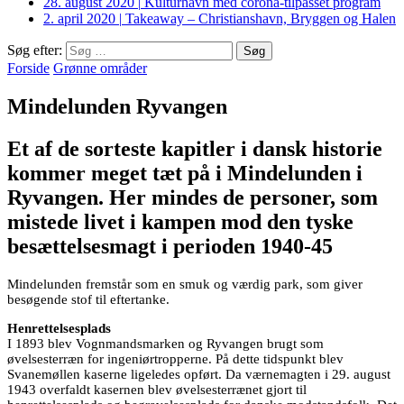
28. august 2020
|
Kulturhavn med corona-tilpasset program
2. april 2020
|
Takeaway – Christianshavn, Bryggen og Halen
Søg efter:
Forside
Grønne områder
Mindelunden Ryvangen
Et af de sorteste kapitler i dansk historie
kommer meget tæt på i Mindelunden i
Ryvangen. Her mindes de personer, som
mistede livet i kampen mod den tyske
besættelsesmagt i perioden 1940-45
Mindelunden fremstår som en smuk og værdig park, som giver
besøgende stof til eftertanke.
Henrettelsesplads
I 1893 blev Vognmandsmarken og Ryvangen brugt som
øvelsesterræn for ingeniørtropperne. På dette tidspunkt blev
Svanemøllen kaserne ligeledes opført. Da værnemagten i 29. august
1943 overfaldt kasernen blev øvelsesterrænet gjort til