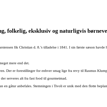
g, folkelig, eksklusiv og naturligvis børnev
stensen fik Christian d. 8.’s tilladelse i 1841. I sin første sæson hav
 meget mere end det.
en. Der er forestillinger for enhver smag lige fra revy til Rasmus Klump t
 der serveres alt fra fast food til gourmetmad.
 kan en gåtur anbefales. Stemningen i Tivoli er unik med den flotte bepl