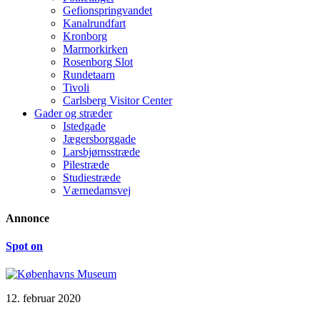
Gefionspringvandet
Kanalrundfart
Kronborg
Marmorkirken
Rosenborg Slot
Rundetaarn
Tivoli
Carlsberg Visitor Center
Gader og stræder
Istedgade
Jægersborggade
Larsbjørnsstræde
Pilestræde
Studiestræde
Værnedamsvej
Annonce
Spot on
12. februar 2020