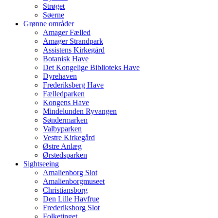
Strøget
Søerne
Grønne områder
Amager Fælled
Amager Strandpark
Assistens Kirkegård
Botanisk Have
Det Kongelige Biblioteks Have
Dyrehaven
Frederiksberg Have
Fælledparken
Kongens Have
Mindelunden Ryvangen
Søndermarken
Valbyparken
Vestre Kirkegård
Østre Anlæg
Ørstedsparken
Sightseeing
Amalienborg Slot
Amalienborgmuseet
Christiansborg
Den Lille Havfrue
Frederiksborg Slot
Folketinget