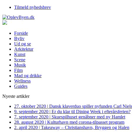
Tilmeld nyhedsbrev
Forside
Byliv
Ud og se
Arkitektur
Kunst
Scene
Musik
Film
Mad og drikke
Wellness
Guides
Nyeste artikler
27. oktober 2020
|
Dansk klaverduo spiller nyfunden Carl Niel
9. september 2020
|
Er du klar til Dining Week i efterårsferien?
7. september 2020
|
Skuespilhuset genåbner med ny Hamlet
28. august 2020
|
Kulturhavn med corona-tilpasset program
2. april 2020
|
Takeaway – Christianshavn, Bryggen og Halen