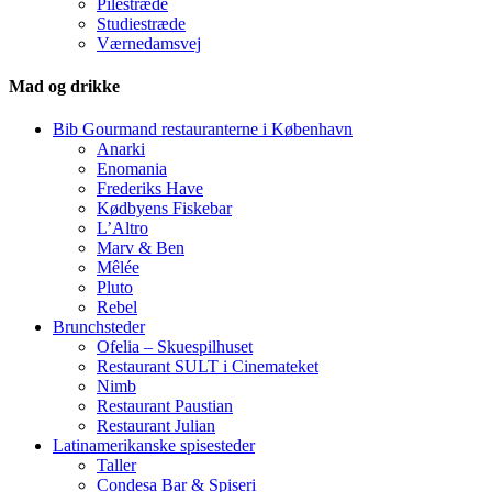
Pilestræde
Studiestræde
Værnedamsvej
Mad og drikke
Bib Gourmand restauranterne i København
Anarki
Enomania
Frederiks Have
Kødbyens Fiskebar
L’Altro
Marv & Ben
Mêlée
Pluto
Rebel
Brunchsteder
Ofelia – Skuespilhuset
Restaurant SULT i Cinemateket
Nimb
Restaurant Paustian
Restaurant Julian
Latinamerikanske spisesteder
Taller
Condesa Bar & Spiseri