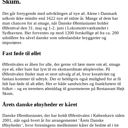
Skum.
Det går forrygende med udviklingen af nye øl. Alene i Danmark
udkom ikke mindre end 1622 nye øl sidste år. Mange af dem har
man chancen for at smage, når Danske Ølentusiaster holder
Ølfestival den 31. maj og 1-2. juni i Lokomotivværkstedet i
Sydhavnen. Her forventes op mod 1200 forskellige øl fra ca. 200
udstillere fra såvel danske som udenlandske bryggerier og
importører.
Fast føde til øllet
Ølfestivalen er åben for alle, der gerne vil lære mere om øl, smage
nye øl, eller bare har lyst til en ekstraordinær øloplevelse. På
Ølfestivalen finder man et stort udvalg af øl, hvor kreativitet og
fantasi kommer til udtryk. Der er heldigvis også mulighed for at få
lidt fast føde til alt øllet. Her er både sandwiches og frankfurtere til
folket – og en treretters ølmiddag til gourmeterne på Restaurant Højt
Skum.
Årets danske ølnyheder er kåret
Danske Ølenthusiaster, der har holdt Ølfestivalen i København siden
2001, står også hvert år for arrangementet ’Årets Danske
Ølnyheder’, hvor foreningens medlemmer kårer de bedste øl i tre