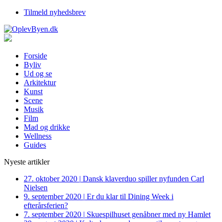
Tilmeld nyhedsbrev
Forside
Byliv
Ud og se
Arkitektur
Kunst
Scene
Musik
Film
Mad og drikke
Wellness
Guides
Nyeste artikler
27. oktober 2020
|
Dansk klaverduo spiller nyfunden Carl
Nielsen
9. september 2020
|
Er du klar til Dining Week i
efterårsferien?
7. september 2020
|
Skuespilhuset genåbner med ny Hamlet