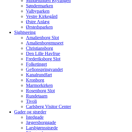
Mindelunden Ryvangen
Søndermarken
Valbyparken
Vestre Kirkegård
Østre Anlæg
Ørstedsparken
Sightseeing
Amalienborg Slot
Amalienborgmuseet
Christiansborg
Den Lille Havfrue
Frederiksborg Slot
Folketinget
Gefionspringvandet
Kanalrundfart
Kronborg
Marmorkirken
Rosenborg Slot
Rundetaarn
Tivoli
Carlsberg Visitor Center
Gader og stræder
Istedgade
Jægersborggade
Larsbjørnsstræde