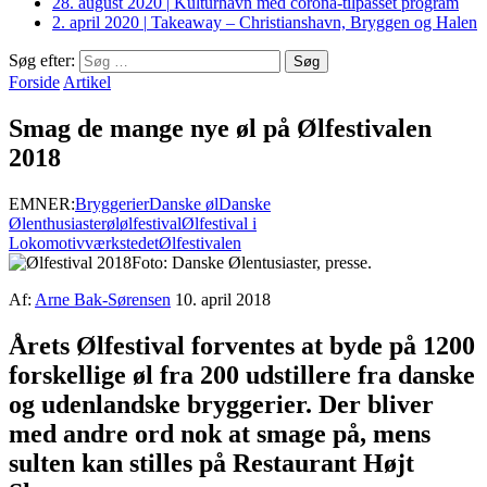
28. august 2020
|
Kulturhavn med corona-tilpasset program
2. april 2020
|
Takeaway – Christianshavn, Bryggen og Halen
Søg efter:
Forside
Artikel
Smag de mange nye øl på Ølfestivalen
2018
EMNER:
Bryggerier
Danske øl
Danske
Ølenthusiaster
øl
ølfestival
Ølfestival i
Lokomotivværkstedet
Ølfestivalen
Foto: Danske Ølentusiaster, presse.
Af:
Arne Bak-Sørensen
10. april 2018
Årets Ølfestival forventes at byde på 1200
forskellige øl fra 200 udstillere fra danske
og udenlandske bryggerier. Der bliver
med andre ord nok at smage på, mens
sulten kan stilles på Restaurant Højt