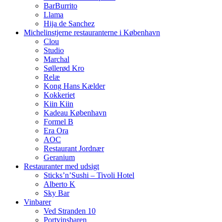
BarBurrito
Llama
Hija de Sanchez
Michelinstjerne restauranterne i København
Clou
Studio
Marchal
Søllerød Kro
Relæ
Kong Hans Kælder
Kokkeriet
Kiin Kiin
Kadeau København
Formel B
Era Ora
AOC
Restaurant Jordnær
Geranium
Restauranter med udsigt
Sticks’n’Sushi – Tivoli Hotel
Alberto K
Sky Bar
Vinbarer
Ved Stranden 10
Portvinsbaren