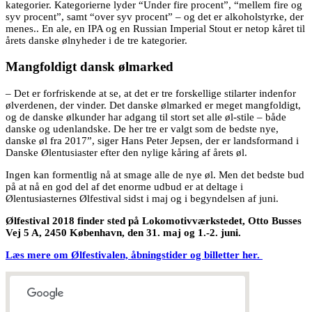
kategorier. Kategorierne lyder “Under fire procent”, “mellem fire og
syv procent”, samt “over syv procent” – og det er alkoholstyrke, der
menes.. En ale, en IPA og en Russian Imperial Stout er netop kåret til
årets danske ølnyheder i de tre kategorier.
Mangfoldigt dansk ølmarked
– Det er forfriskende at se, at det er tre forskellige stilarter indenfor
ølverdenen, der vinder. Det danske ølmarked er meget mangfoldigt,
og de danske ølkunder har adgang til stort set alle øl-stile – både
danske og udenlandske. De her tre er valgt som de bedste nye,
danske øl fra 2017”, siger Hans Peter Jepsen, der er landsformand i
Danske Ølentusiaster efter den nylige kåring af årets øl.
Ingen kan formentlig nå at smage alle de nye øl. Men det bedste bud
på at nå en god del af det enorme udbud er at deltage i
Ølentusiasternes Ølfestival sidst i maj og i begyndelsen af juni.
Ølfestival 2018 finder sted på Lokomotivværkstedet, Otto Busses
Vej 5 A, 2450 København, den 31. maj og 1.-2. juni.
Læs mere om Ølfestivalen, åbningstider og billetter her.