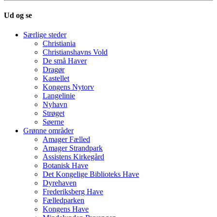
Ud og se
Særlige steder
Christiania
Christianshavns Vold
De små Haver
Dragør
Kastellet
Kongens Nytorv
Langelinie
Nyhavn
Strøget
Søerne
Grønne områder
Amager Fælled
Amager Strandpark
Assistens Kirkegård
Botanisk Have
Det Kongelige Biblioteks Have
Dyrehaven
Frederiksberg Have
Fælledparken
Kongens Have