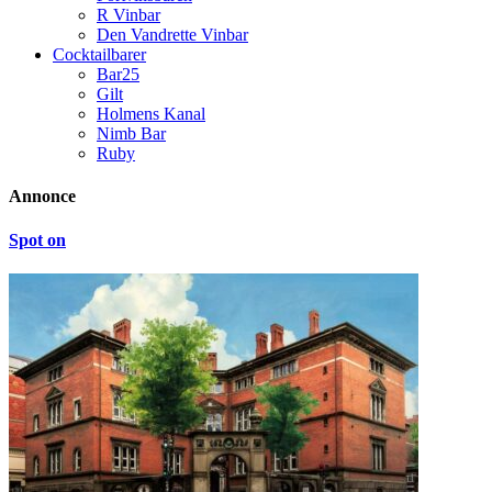
R Vinbar
Den Vandrette Vinbar
Cocktailbarer
Bar25
Gilt
Holmens Kanal
Nimb Bar
Ruby
Annonce
Spot on