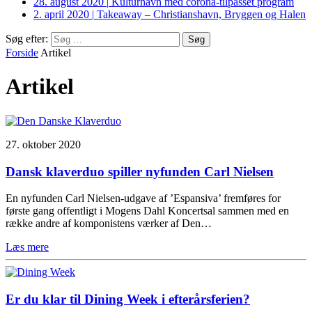
28. august 2020
|
Kulturhavn med corona-tilpasset program
2. april 2020
|
Takeaway – Christianshavn, Bryggen og Halen
Søg efter:
Forside
Artikel
Artikel
27. oktober 2020
Dansk klaverduo spiller nyfunden Carl Nielsen
En nyfunden Carl Nielsen-udgave af ’Espansiva’ fremføres for
første gang offentligt i Mogens Dahl Koncertsal sammen med en
række andre af komponistens værker af Den…
Læs mere
Er du klar til Dining Week i efterårsferien?