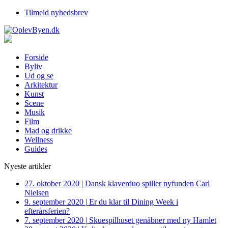
Tilmeld nyhedsbrev
Forside
Byliv
Ud og se
Arkitektur
Kunst
Scene
Musik
Film
Mad og drikke
Wellness
Guides
Nyeste artikler
27. oktober 2020
|
Dansk klaverduo spiller nyfunden Carl
Nielsen
9. september 2020
|
Er du klar til Dining Week i
efterårsferien?
7. september 2020
|
Skuespilhuset genåbner med ny Hamlet