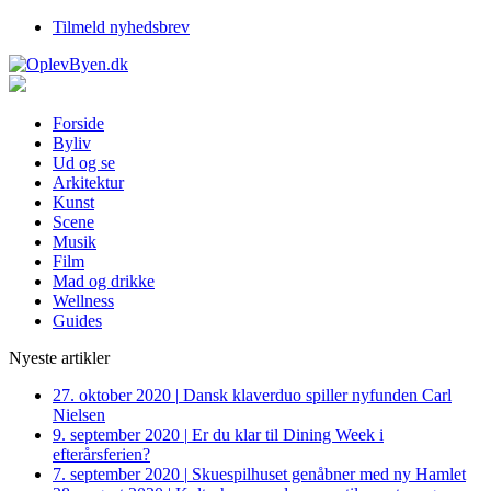
Tilmeld nyhedsbrev
Forside
Byliv
Ud og se
Arkitektur
Kunst
Scene
Musik
Film
Mad og drikke
Wellness
Guides
Nyeste artikler
27. oktober 2020
|
Dansk klaverduo spiller nyfunden Carl
Nielsen
9. september 2020
|
Er du klar til Dining Week i
efterårsferien?
7. september 2020
|
Skuespilhuset genåbner med ny Hamlet