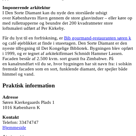
Imponerende arkitektur
I Den Sorte Diamant kan du nyde den storslåede udsigt
over Københavns Havn gennem de store glasvinduer – eller køre op
med rulletrapperne og beundre det 200 kvadratmeter store
loftsmaleri udført af Per Kirkeby.
Får du lyst til en forfriskning, er
Bib gourmand-restauranten søren k
og café øjeblikket at finde i stueetagen. Den Sorte Diamant er den
nyeste tilbygning til Det Kongelige Bibliotek. Bygningen blev opført
i 1999, og er tegnet af arkitektfirmaet Schmidt Hammer Lassen.
Facaden består af 2.500 kvm. sort granit fra Zimbabwe. På
en kanalrundfart vil du se, hvor bygningen har sit navn fra: i solskin
fremstår facaden som en sort, funklende diamant, der spejler både
himmel og vand.
Praktisk information
Adresse
Søren Kierkegaards Plads 1
1016 København K
Kontakt
Telefon: 33474747
Hjemmeside