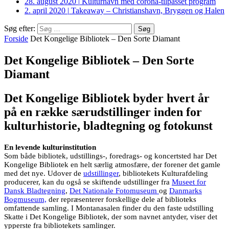
28. august 2020
|
Kulturhavn med corona-tilpasset program
2. april 2020
|
Takeaway – Christianshavn, Bryggen og Halen
Søg efter:
Forside
Det Kongelige Bibliotek – Den Sorte Diamant
Det Kongelige Bibliotek – Den Sorte
Diamant
Det Kongelige Bibliotek byder hvert år
på en række særudstillinger inden for
kulturhistorie, bladtegning og fotokunst
En levende kulturinstitution
Som både bibliotek, udstillings-, foredrags- og koncertsted har Det
Kongelige Bibliotek en helt særlig atmosfære, der forener det gamle
med det nye. Udover de
udstillinger
, bibliotekets Kulturafdeling
producerer, kan du også se skiftende udstillinger fra
Museet for
Dansk Bladtegning
,
Det Nationale Fotomuseum
og
Danmarks
Bogmuseum,
der repræsenterer forskellige dele af biblioteks
omfattende samling. I Montanasalen finder du den faste udstilling
Skatte i Det Kongelige Bibliotek, der som navnet antyder, viser det
ypperste fra bibliotekets samlinger.