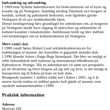
Indvandring og udvandring
I 1960’erne flyttede københavnere fra brokvartererne ud af byen og
bosatte sig på Vestegnen. Samtidig modtog Danmark nye borgere af
kurdisk, tyrkisk og pakistansk herkomst, som ligeledes gjorde
Vestegnen til sit nye multikulturelle hjem.
Denne kendsgerning blev grundlaget for ambitionen om, at borgerne
på Vestegnen skulle have adgang til oplevelser og uddannelse af
kulturel karakter i lokalområdet. Ambitionen holdt og blev indfriet
ved beslutningen om en kulturinstitution på Vestegnen.
Mere vand i åen
I 1988 vandt Søren Robert Lund arkitektkonkurrencen for
etableringen af museet, der forestiller et gigantisk strandet skib.
I 1996 åbnede Arken i Køge Bugt Strandpark. Det blev nu muligt at
stifte bekendtskab med national og international billedkunst på
Københavns Vestegn. Når en københavner vil sætte nyt perspektiv
på sin tilværelse og blive klogere på sig selv og livet, er det muligt at
transportere sig til Arken på bare en halv time.
Besøgende nummer 1 million trådte ind i Arken i 2001, og 6 år
senere havde endnu en million gæster haft glæde af museet, som
opnåede statsanerkendelse i 1999.
Praktisk information
Adresse
Skovvej 100