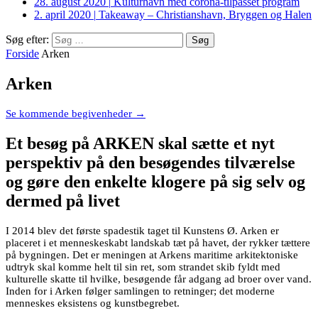
28. august 2020
|
Kulturhavn med corona-tilpasset program
2. april 2020
|
Takeaway – Christianshavn, Bryggen og Halen
Søg efter:
Forside
Arken
Arken
Se kommende begivenheder →
Et besøg på ARKEN skal sætte et nyt
perspektiv på den besøgendes tilværelse
og gøre den enkelte klogere på sig selv og
dermed på livet
I 2014 blev det første spadestik taget til Kunstens Ø. Arken er
placeret i et menneskeskabt landskab tæt på havet, der rykker tættere
på bygningen. Det er meningen at Arkens maritime arkitektoniske
udtryk skal komme helt til sin ret, som strandet skib fyldt med
kulturelle skatte til hvilke, besøgende får adgang ad broer over vand.
Inden for i Arken følger samlingen to retninger; det moderne
menneskes eksistens og kunstbegrebet.