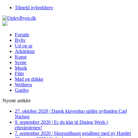
Tilmeld nyhedsbrev
Forside
Byliv
Ud og se
Arkitektur
Kunst
Scene
Musik
Film
Mad og drikke
Wellness
Guides
Nyeste artikler
27. oktober 2020
|
Dansk klaverduo spiller nyfunden Carl
Nielsen
9. september 2020
|
Er du klar til Dining Week i
efterårsferien?
7. september 2020
|
Skuespilhuset genåbner med ny Hamlet