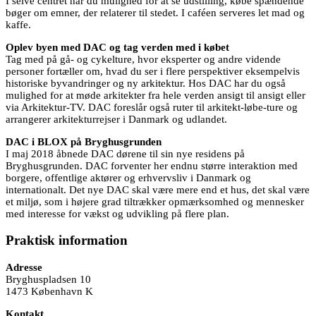
I selve centret har du mulighed for at se udstilling, købe spændende
bøger om emner, der relaterer til stedet. I caféen serveres let mad og
kaffe.
Oplev byen med DAC og tag verden med i købet
Tag med på gå- og cykelture, hvor eksperter og andre vidende
personer fortæller om, hvad du ser i flere perspektiver eksempelvis
historiske byvandringer og ny arkitektur. Hos DAC har du også
mulighed for at møde arkitekter fra hele verden ansigt til ansigt eller
via Arkitektur-TV. DAC foreslår også ruter til arkitekt-løbe-ture og
arrangerer arkitekturrejser i Danmark og udlandet.
DAC i BLOX på Bryghusgrunden
I maj 2018 åbnede DAC dørene til sin nye residens på
Bryghusgrunden. DAC forventer her endnu større interaktion med
borgere, offentlige aktører og erhvervsliv i Danmark og
internationalt. Det nye DAC skal være mere end et hus, det skal være
et miljø, som i højere grad tiltrækker opmærksomhed og mennesker
med interesse for vækst og udvikling på flere plan.
Praktisk information
Adresse
Bryghuspladsen 10
1473 København K
Kontakt