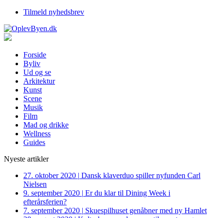
Tilmeld nyhedsbrev
Forside
Byliv
Ud og se
Arkitektur
Kunst
Scene
Musik
Film
Mad og drikke
Wellness
Guides
Nyeste artikler
27. oktober 2020
|
Dansk klaverduo spiller nyfunden Carl
Nielsen
9. september 2020
|
Er du klar til Dining Week i
efterårsferien?
7. september 2020
|
Skuespilhuset genåbner med ny Hamlet