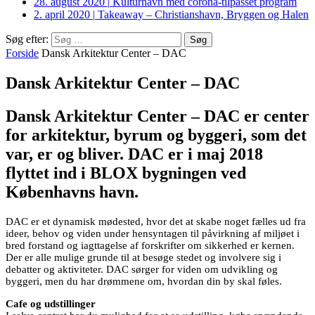
28. august 2020
|
Kulturhavn med corona-tilpasset program
2. april 2020
|
Takeaway – Christianshavn, Bryggen og Halen
Søg efter:
Forside
Dansk Arkitektur Center – DAC
Dansk Arkitektur Center – DAC
Dansk Arkitektur Center – DAC er center
for arkitektur, byrum og byggeri, som det
var, er og bliver. DAC er i maj 2018
flyttet ind i BLOX bygningen ved
Københavns havn.
DAC er et dynamisk mødested, hvor det at skabe noget fælles ud fra
ideer, behov og viden under hensyntagen til påvirkning af miljøet i
bred forstand og iagttagelse af forskrifter om sikkerhed er kernen.
Der er alle mulige grunde til at besøge stedet og involvere sig i
debatter og aktiviteter. DAC sørger for viden om udvikling og
byggeri, men du har drømmene om, hvordan din by skal føles.
Cafe og udstillinger