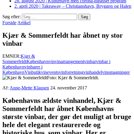
28. august 2020
|
Kulturhavn med corona-tilpasset program
2. april 2020
|
Takeaway – Christianshavn, Bryggen og Halen
Søg efter:
Forside
Artikel
Kjær & Sommerfeldt har åbnet ny stor
vinbar
EMNER:
Kjær &
Sommerfeldt
København
vin
vinarrangement
vinbar
vinbar i
København
vinbarer i
København
Vinbutik
vinevents
vinforretning
vinhandel
vinsmagninger
Foto: Kjær & Sommerfeldt.
Af:
Anne-Mette Klausen
24. november 2017
Københavns ældste vinhandel, Kjær &
Sommerfeldt har åbnet Københavns
største vinbar, der gør det muligt at bruge
hele det elegant restaurerede og
historiske hus, som vinbar. Her er