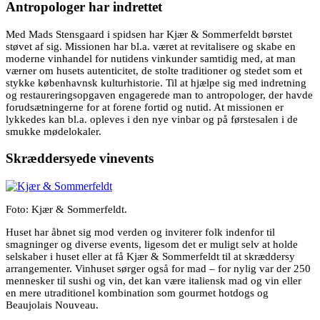
Antropologer har indrettet
Med Mads Stensgaard i spidsen har Kjær & Sommerfeldt børstet
støvet af sig. Missionen har bl.a. været at revitalisere og skabe en
moderne vinhandel for nutidens vinkunder samtidig med, at man
værner om husets autenticitet, de stolte traditioner og stedet som et
stykke københavnsk kulturhistorie. Til at hjælpe sig med indretning
og restaureringsopgaven engagerede man to antropologer, der havde
forudsætningerne for at forene fortid og nutid. At missionen er
lykkedes kan bl.a. opleves i den nye vinbar og på førstesalen i de
smukke mødelokaler.
Skræddersyede vinevents
Foto: Kjær & Sommerfeldt.
Huset har åbnet sig mod verden og inviterer folk indenfor til
smagninger og diverse events, ligesom det er muligt selv at holde
selskaber i huset eller at få Kjær & Sommerfeldt til at skræddersy
arrangementer. Vinhuset sørger også for mad – for nylig var der 250
mennesker til sushi og vin, det kan være italiensk mad og vin eller
en mere utraditionel kombination som gourmet hotdogs og
Beaujolais Nouveau.