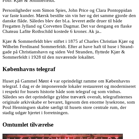
Foto: Kjær & Sommerfeldt.
Personligheder som Simon Spies, John Price og Clara Pontoppidan
var faste kunder. Mærsk bestilte sin vin her og det samme gjorde den
danske flåde. Således blev der bl.a. leveret ædle druer til både
Fregatten Jylland og Corvetten Dagmar. Det var dengang en flaske
Chateau Lafite Rothschild kostede 6 kroner. Ak ja..
Kjær & Sommerfeldt blev stiftet i 1875 af Charles Christian Kjær og
Wilhelm Ferdinand Sommerfeldt. Efter at have haft til huse i Strand-
gade på Christianshavn og siden Ved Stranden, flyttede Kjær &
Sommerfeldt i 1928 til den nuværende lokalitet.
Københavns telegraf
Huset på Gammel Mønt 4 var oprindeligt ramme om Københavns
telegraf. I dag er de imponerende lokaler restaureret og moderniseret
i respekt for husets historie både som telegraf og som vinhus.
Således ses det oprindelige gyldne træværk overalt, telegrafisternes
originale arkivskabe er bevaret, ligesom den enorme lysekrone, som
Poul Henningsen skabte særligt til husets store centrale rum, der
stadig udgør hjertet i forretningen.
Omtumlet tilværelse