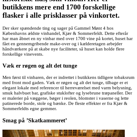
butikkens mere end 1700 forskellige
flasker i alle prisklasser på vinkortet.
Der sker spændende ting og sager på Gammel Mønt 4 hos
Københavns ældste vinhandel, Kjær & Sommerfeldt. Dette efterår
har man åbnet en ny vinbar med over 1700 vine på kortet, huset har
fået en gennemgribende make-over og i kælderetagen arbejder
håndværkere på at skabe nye faciliteter, så huset kan holde flere
forskellige vinevents.
Væk er røgen og alt det tunge
Men først til vinbaren, der er indrettet i butikkens tidligere tobaksrum
med front mod gaden. Væk er røgen og alt det tunge, tilbage er et
elegant lokale med referencer til herreværelset med varm belysning,
smuk halvbuet bar, grafiske stuklofter og lysebrune træpaneller. Der
er malerier på væggene, bøger i reolen, blomster i vaserne og lette
patinerede borde, stole og bænke. De fleste effekter er fra Kjær &
Sommerfeldts egne gemmer.
Smag på ’Skatkammeret’