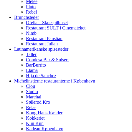
Mêlée
Pluto
Rebel
Brunchsteder
Ofelia – Skuespilhuset
Restaurant SULT i Cinemateket
Nimb
Restaurant Paustian
Restaurant Julian
Latinamerikanske spisesteder
Taller
Condesa Bar & Spiseri
BarBurrito
Llama
Hija de Sanchez
Michelinstjerne restauranterne i København
Clou
Studio
Marchal
Søllerød Kro
Relæ
Kong Hans Kælder
Kokkeriet
Kiin Kiin
Kadeau København