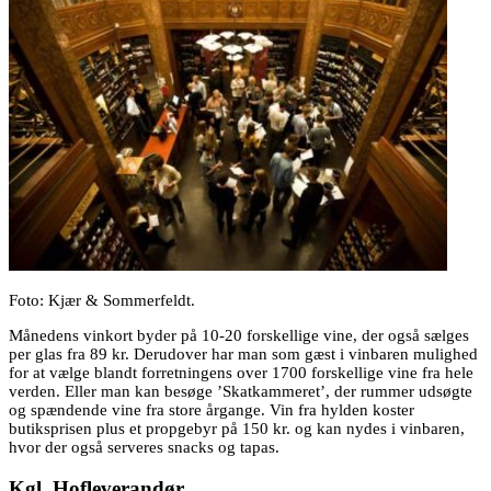
Foto: Kjær & Sommerfeldt.
Månedens vinkort byder på 10-20 forskellige vine, der også sælges
per glas fra 89 kr. Derudover har man som gæst i vinbaren mulighed
for at vælge blandt forretningens over 1700 forskellige vine fra hele
verden. Eller man kan besøge ’Skatkammeret’, der rummer udsøgte
og spændende vine fra store årgange. Vin fra hylden koster
butiksprisen plus et propgebyr på 150 kr. og kan nydes i vinbaren,
hvor der også serveres snacks og tapas.
Kgl. Hofleverandør