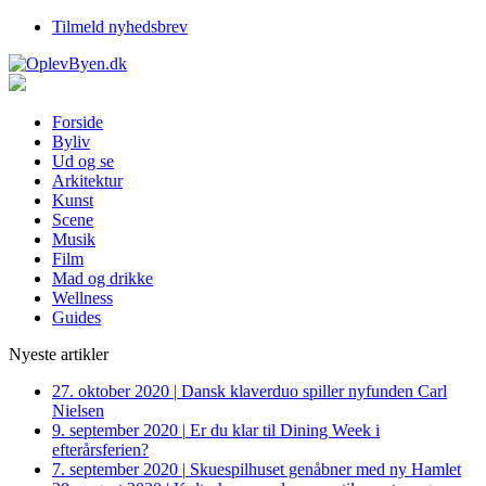
Tilmeld nyhedsbrev
Forside
Byliv
Ud og se
Arkitektur
Kunst
Scene
Musik
Film
Mad og drikke
Wellness
Guides
Nyeste artikler
27. oktober 2020
|
Dansk klaverduo spiller nyfunden Carl
Nielsen
9. september 2020
|
Er du klar til Dining Week i
efterårsferien?
7. september 2020
|
Skuespilhuset genåbner med ny Hamlet