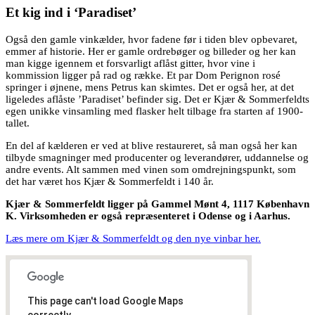
Et kig ind i ‘Paradiset’
Også den gamle vinkælder, hvor fadene før i tiden blev opbevaret,
emmer af historie. Her er gamle ordrebøger og billeder og her kan
man kigge igennem et forsvarligt aflåst gitter, hvor vine i
kommission ligger på rad og række. Et par Dom Perignon rosé
springer i øjnene, mens Petrus kan skimtes. Det er også her, at det
ligeledes aflåste ’Paradiset’ befinder sig. Det er Kjær & Sommerfeldts
egen unikke vinsamling med flasker helt tilbage fra starten af 1900-
tallet.
En del af kælderen er ved at blive restaureret, så man også her kan
tilbyde smagninger med producenter og leverandører, uddannelse og
andre events. Alt sammen med vinen som omdrejningspunkt, som
det har været hos Kjær & Sommerfeldt i 140 år.
Kjær & Sommerfeldt ligger på Gammel Mønt 4, 1117 København
K. Virksomheden er også repræsenteret i Odense og i Aarhus.
Læs mere om Kjær & Sommerfeldt og den nye vinbar her.
This page can't load Google Maps
correctly.