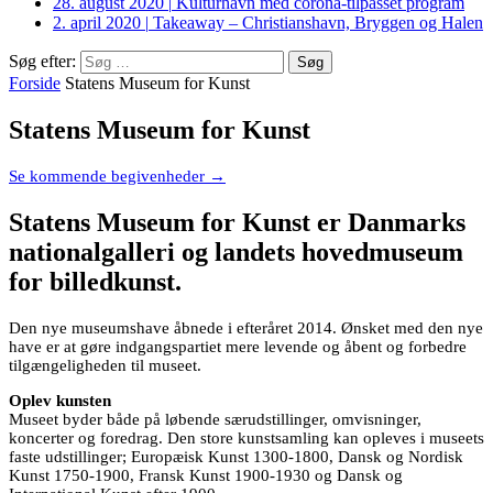
28. august 2020
|
Kulturhavn med corona-tilpasset program
2. april 2020
|
Takeaway – Christianshavn, Bryggen og Halen
Søg efter:
Forside
Statens Museum for Kunst
Statens Museum for Kunst
Se kommende begivenheder →
Statens Museum for Kunst er Danmarks
nationalgalleri og landets hovedmuseum
for billedkunst.
Den nye museumshave åbnede i efteråret 2014. Ønsket med den nye
have er at gøre indgangspartiet mere levende og åbent og forbedre
tilgængeligheden til museet.
Oplev kunsten
Museet byder både på løbende særudstillinger, omvisninger,
koncerter og foredrag. Den store kunstsamling kan opleves i museets
faste udstillinger; Europæisk Kunst 1300-1800, Dansk og Nordisk
Kunst 1750-1900, Fransk Kunst 1900-1930 og Dansk og