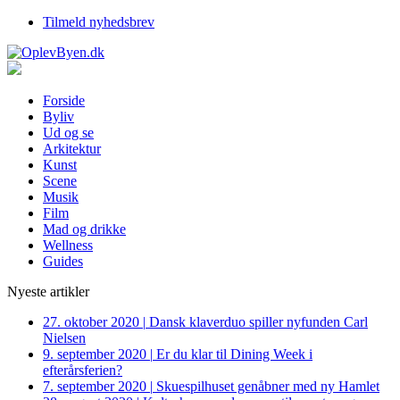
Tilmeld nyhedsbrev
Forside
Byliv
Ud og se
Arkitektur
Kunst
Scene
Musik
Film
Mad og drikke
Wellness
Guides
Nyeste artikler
27. oktober 2020
|
Dansk klaverduo spiller nyfunden Carl
Nielsen
9. september 2020
|
Er du klar til Dining Week i
efterårsferien?
7. september 2020
|
Skuespilhuset genåbner med ny Hamlet