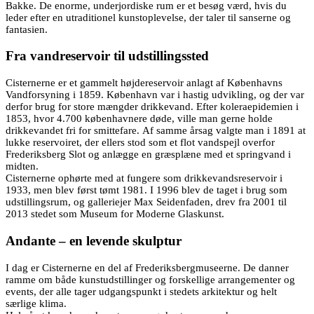
Bakke. De enorme, underjordiske rum er et besøg værd, hvis du
leder efter en utraditionel kunstoplevelse, der taler til sanserne og
fantasien.
Fra vandreservoir til udstillingssted
Cisternerne er et gammelt højdereservoir anlagt af Københavns
Vandforsyning i 1859. København var i hastig udvikling, og der var
derfor brug for store mængder drikkevand. Efter koleraepidemien i
1853, hvor 4.700 københavnere døde, ville man gerne holde
drikkevandet fri for smittefare. Af samme årsag valgte man i 1891 at
lukke reservoiret, der ellers stod som et flot vandspejl overfor
Frederiksberg Slot og anlægge en græsplæne med et springvand i
midten.
Cisternerne ophørte med at fungere som drikkevandsreservoir i
1933, men blev først tømt 1981. I 1996 blev de taget i brug som
udstillingsrum, og galleriejer Max Seidenfaden, drev fra 2001 til
2013 stedet som Museum for Moderne Glaskunst.
Andante – en levende skulptur
I dag er Cisternerne en del af Frederiksbergmuseerne. De danner
ramme om både kunstudstillinger og forskellige arrangementer og
events, der alle tager udgangspunkt i stedets arkitektur og helt
særlige klima.