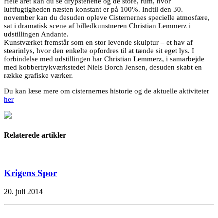
Hele året kan du se drypstenene og de store, rum, hvor
luftfugtigheden næsten konstant er på 100%. Indtil den 30.
november kan du desuden opleve Cisternernes specielle atmosfære,
sat i dramatisk scene af billedkunstneren Christian Lemmerz i
udstillingen Andante.
Kunstværket fremstår som en stor levende skulptur – et hav af
stearinlys, hvor den enkelte opfordres til at tænde sit eget lys. I
forbindelse med udstillingen har Christian Lemmerz, i samarbejde
med kobbertrykværkstedet Niels Borch Jensen, desuden skabt en
række grafiske værker.
Du kan læse mere om cisternernes historie og de aktuelle aktiviteter
her
Relaterede artikler
Krigens Spor
20. juli 2014