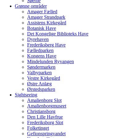
Søerne
Grønne områder
Amager Fælled
Amager Strandpark
Assistens Kirkegård
Botanisk Have
Det Kongelige Biblioteks Have
Dyrehaven
Frederiksberg Have
Fælledparken
Kongens Have
Mindelunden Ryvangen
Søndermarken
Valbyparken
Vestre Kirkegård
Østre Anlæg
Ørstedsparken
Sightseeing
Amalienborg Slot
Amalienborgmuseet
Christiansborg
Den Lille Havfrue
Frederiksborg Slot
Folketinget
Gefionspringvandet