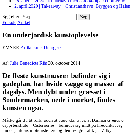
28. august 2020
|
Kulturhavn med corona-tilpasset program
2. april 2020
|
Takeaway – Christianshavn, Bryggen og Halen
Søg efter:
Forside
Artikel
En underjordisk kunstoplevelse
EMNER:
Artikel
kunst
Ud og se
Af:
Julie Benedicte Riis
30. oktober 2014
De fleste kunstmuseer befinder sig i
gadeplan, har hvide vægge og masser af
dagslys. Men dybt under græsset i
Søndermarken, nede i mørket, findes
kunsten også.
Måske går du tit forbi uden at være klar over, at Danmarks eneste
drypstenshule – Cisternerne – befinder sig midt på Frederiksberg
under parkens motionsløbere og den livlige trafik på Valby