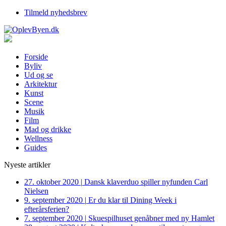
Tilmeld nyhedsbrev
Forside
Byliv
Ud og se
Arkitektur
Kunst
Scene
Musik
Film
Mad og drikke
Wellness
Guides
Nyeste artikler
27. oktober 2020
|
Dansk klaverduo spiller nyfunden Carl
Nielsen
9. september 2020
|
Er du klar til Dining Week i
efterårsferien?
7. september 2020
|
Skuespilhuset genåbner med ny Hamlet