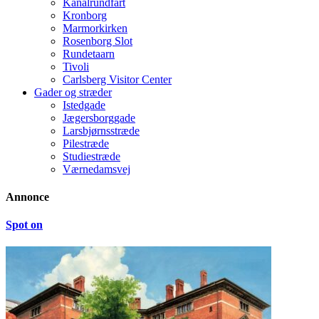
Kanalrundfart
Kronborg
Marmorkirken
Rosenborg Slot
Rundetaarn
Tivoli
Carlsberg Visitor Center
Gader og stræder
Istedgade
Jægersborggade
Larsbjørnsstræde
Pilestræde
Studiestræde
Værnedamsvej
Annonce
Spot on