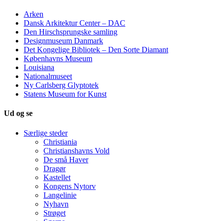
Arken
Dansk Arkitektur Center – DAC
Den Hirschsprungske samling
Designmuseum Danmark
Det Kongelige Bibliotek – Den Sorte Diamant
Københavns Museum
Louisiana
Nationalmuseet
Ny Carlsberg Glyptotek
Statens Museum for Kunst
Ud og se
Særlige steder
Christiania
Christianshavns Vold
De små Haver
Dragør
Kastellet
Kongens Nytorv
Langelinie
Nyhavn
Strøget