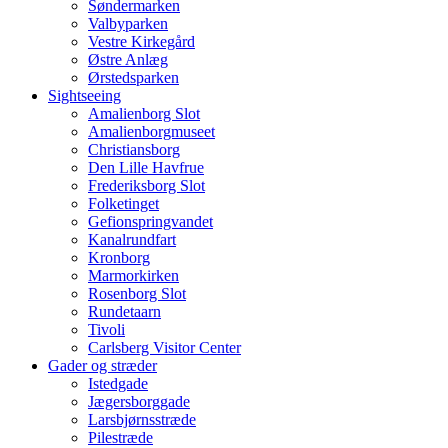
Søndermarken
Valbyparken
Vestre Kirkegård
Østre Anlæg
Ørstedsparken
Sightseeing
Amalienborg Slot
Amalienborgmuseet
Christiansborg
Den Lille Havfrue
Frederiksborg Slot
Folketinget
Gefionspringvandet
Kanalrundfart
Kronborg
Marmorkirken
Rosenborg Slot
Rundetaarn
Tivoli
Carlsberg Visitor Center
Gader og stræder
Istedgade
Jægersborggade
Larsbjørnsstræde
Pilestræde