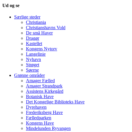
Ud og se
Særlige steder
Christiania
Christianshavns Vold
De små Haver
Dragør
Kastellet
Kongens Nytorv
Langelinie
Nyhavn
Strøget
Søerne
Grønne områder
Amager Fælled
Amager Strandpark
Assistens Kirkegård
Botanisk Have
Det Kongelige Biblioteks Have
Dyrehaven
Frederiksberg Have
Fælledparken
Kongens Have
Mindelunden Ryvangen