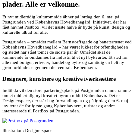
plader. Alle er velkomne.
Et nyt midlertidig kulturområde åbner på lørdag den 6. maj på
Postgrunden ved Københavns Hovedbanegård. Initiativet, der har
fået navnet Postbox, vil det næste halve år byde på kunst, design og
kulturelle tilbud for alle.
Postgrunden – området mellem Bernstorffsgade og baneterrænet ved
Københavns Hovedbanegård – har været lukket for offentligheden
og stedet har stået tomt i de sidste par år. Området skal de
kommende år omdannes fra industri til et nyt bykvarter. Et sted for
alle med boliger, erhverv, handel og byliv og samtidig en helt ny
grøn forbindelse gennem det centrale København.
Designere, kunstnere og kreative iværksættere
Indtil da vil den store parkeringsplads på Postgrunden danne ramme
om et midlertidig nyt kreativt byrum midt i København. Det er
Designerspace, der står bag forvandlingen og på lørdag den 6. maj
inviterer de for første gang Københavnere, turister og andre
interesserede til PostBox på Postgrunden.
Illustration: Designerspace.