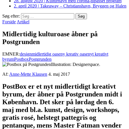
28. august 2020
|
Kulturhavn med corona-tilpasset program
2. april 2020
|
Takeaway – Christianshavn, Bryggen og Halen
Søg efter:
Forside
Artikel
Midlertidig kulturoase åbner på
Postgrunden
EMNER:
design
midlertidig oase
ny kreativ oase
nyt kreativt
byrum
Postbox
Postgrunden
Illustration: Designerspace.
Af:
Anne-Mette Klausen
4. maj 2017
PostBox er et nyt midlertidigt kreativt
byrum, der åbner på Postgrunden midt i
København. Det sker på lørdag den 6.
maj med bl.a. kunst, design, workshops,
gratis rosé, helstegt pattegris og
pentanque, mens Master Fatman vender