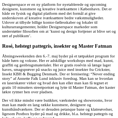
Designerspace er en ny platform for nyetablerede og upcoming
designere, kunstnere og kreative iværksættere i København. Det er
både en fysisk og digital platform med det formål at give
underskoven af kreative iværksættere bedre vækstmuligheder.
Udover at tilbyde billige kontor-fællesskaber og lokaler til
kulturarrangementer, holder Designerspace markeder som
understøtter filosofien om at ’kunst og design fortjener at blive set og
rørt af publikum’.
Rosé, helstegt pattegris, insekter og Master Fatman
Åbningsweekenden den 6.-7. maj byder på et tætpakket program for
både børn og voksne. Her er adskillige workshops med mad, kunst,
graffiti og genbrugsmaterialer. Her er gratis rosévin så længe lager
haves, smagsprøver på snacks og juice med insekter fra Crickster,
Insekt KBH & Bugging Denmark. Der er fernisering: “Never ending
story” af Annette Falk Lund inklusiv foredrag. Man kan se hvordan
en laserskærer virker og hvad den kan eller man kan få tegnet et
gratis 10 minutters streetportræt og lytte til Master Fatman, der kaster
lækre rytmer hen over pladsen.
Der vil ikke mindst være butikker, værksteder og showrooms, hvor
man kan møde en lang række kunstnere, designere og
kunsthåndværkere. Der er desuden petanque bane og klatreøvelser,
ligesom Postbox byder på mad og drikke, bl.a. helstegt pattegris og