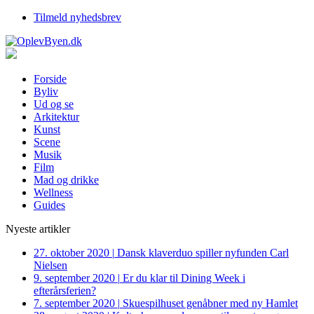
Tilmeld nyhedsbrev
Forside
Byliv
Ud og se
Arkitektur
Kunst
Scene
Musik
Film
Mad og drikke
Wellness
Guides
Nyeste artikler
27. oktober 2020
|
Dansk klaverduo spiller nyfunden Carl
Nielsen
9. september 2020
|
Er du klar til Dining Week i
efterårsferien?
7. september 2020
|
Skuespilhuset genåbner med ny Hamlet