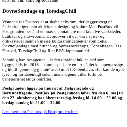
kalv, øl, vin, kaffe og sodavand.
DovneSøndage og TorsdagChill
Visionen for Postbox er at skabe et byrum, der lægger vægt på
fællesskab igennem aktiviteter, design og kultur. Med PostBox vil
Postgrunden bestå af en masse containere med kreative værksteder,
butikker og showrooms. Derudover vil der være spise- og
drikkesteder samt en masse kulturarrangementer som f.eks.
DovneSøndage med brunch og børneworkshops, Copenhagen Jazz
Festival, TorsdagChill og Rita Blå’s loppemarked.
Samtidig kan besøgende – inden området lukkes ned som
byggeplads fra 2018 – kunne spadsere en tur på det kæmpemæssige
og hidtil ’gemte og glemte’ areal midt i København. Her kan de nyde
lyset, og forhåbentligt solen, mens togene triller forbi på
baneterrænet langs området.
Postgrunden ligger på hjørnet af Tietgensgade og
Bernstorffsgade. PostBox på Postgrunden løber fra den 6. maj til
den 22. oktober og har åbent torsdag-fredag kl. 14.00 – 22.00 og
lørdag-søndag kl. 11.00 – 22.00.
Læs mere om Postbox på Postgrunden her.