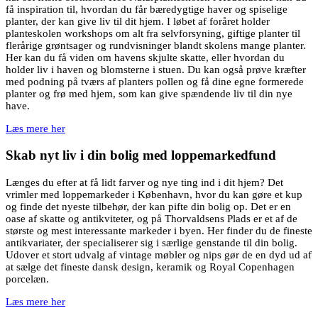
få inspiration til, hvordan du får bæredygtige haver og spiselige
planter, der kan give liv til dit hjem. I løbet af foråret holder
planteskolen workshops om alt fra selvforsyning, giftige planter til
flerårige grøntsager og rundvisninger blandt skolens mange planter.
Her kan du få viden om havens skjulte skatte, eller hvordan du
holder liv i haven og blomsterne i stuen. Du kan også prøve kræfter
med podning på tværs af planters pollen og få dine egne formerede
planter og frø med hjem, som kan give spændende liv til din nye
have.
Læs mere her
Skab nyt liv i din bolig med loppemarkedfund
Længes du efter at få lidt farver og nye ting ind i dit hjem? Det
vrimler med loppemarkeder i København, hvor du kan gøre et kup
og finde det nyeste tilbehør, der kan pifte din bolig op. Det er en
oase af skatte og antikviteter, og på Thorvaldsens Plads er et af de
største og mest interessante markeder i byen. Her finder du de fineste
antikvariater, der specialiserer sig i særlige genstande til din bolig.
Udover et stort udvalg af vintage møbler og nips gør de en dyd ud af
at sælge det fineste dansk design, keramik og Royal Copenhagen
porcelæn.
Læs mere her