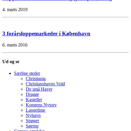
4. marts 2019
3 forårsloppemarkeder i København
6. marts 2016
Ud og se
Særlige steder
Christiania
Christianshavns Vold
De små Haver
Dragør
Kastellet
Kongens Nytorv
Langelinie
Nyhavn
Strøget
Søerne