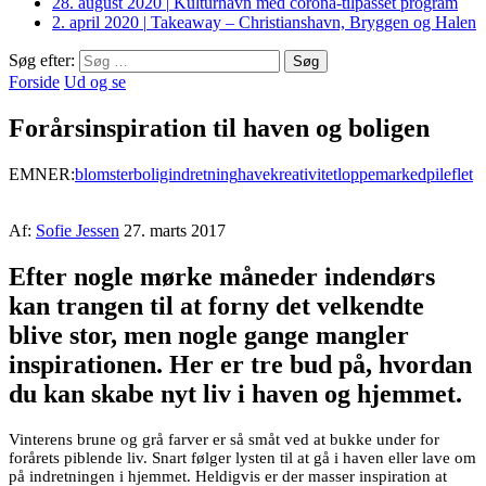
28. august 2020
|
Kulturhavn med corona-tilpasset program
2. april 2020
|
Takeaway – Christianshavn, Bryggen og Halen
Søg efter:
Forside
Ud og se
Forårsinspiration til haven og boligen
EMNER:
blomster
boligindretning
have
kreativitet
loppemarked
pileflet
Af:
Sofie Jessen
27. marts 2017
Efter nogle mørke måneder indendørs
kan trangen til at forny det velkendte
blive stor, men nogle gange mangler
inspirationen. Her er tre bud på, hvordan
du kan skabe nyt liv i haven og hjemmet.
Vinterens brune og grå farver er så småt ved at bukke under for
forårets piblende liv. Snart følger lysten til at gå i haven eller lave om
på indretningen i hjemmet. Heldigvis er der masser inspiration at