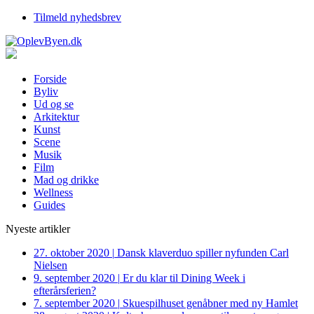
Tilmeld nyhedsbrev
Forside
Byliv
Ud og se
Arkitektur
Kunst
Scene
Musik
Film
Mad og drikke
Wellness
Guides
Nyeste artikler
27. oktober 2020
|
Dansk klaverduo spiller nyfunden Carl
Nielsen
9. september 2020
|
Er du klar til Dining Week i
efterårsferien?
7. september 2020
|
Skuespilhuset genåbner med ny Hamlet