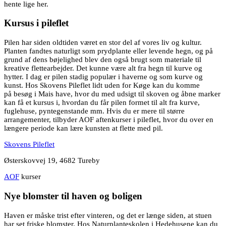
hente lige her.
Kursus i pileflet
Pilen har siden oldtiden været en stor del af vores liv og kultur.
Planten fandtes naturligt som prydplante eller levende hegn, og på
grund af dens bøjelighed blev den også brugt som materiale til
kreative flettearbejder. Det kunne være alt fra hegn til kurve og
hytter. I dag er pilen stadig populær i haverne og som kurve og
kunst. Hos Skovens Pileflet lidt uden for Køge kan du komme
på besøg i Mais have, hvor du med udsigt til skoven og åbne marker
kan få et kursus i, hvordan du får pilen formet til alt fra kurve,
fuglehuse, pyntegenstande mm. Hvis du er mere til større
arrangementer, tilbyder AOF aftenkurser i pileflet, hvor du over en
længere periode kan lære kunsten at flette med pil.
Skovens Pileflet
Østerskovvej 19, 4682 Tureby
AOF
kurser
Nye blomster til haven og boligen
Haven er måske trist efter vinteren, og det er længe siden, at stuen
har set friske blomster. Hos Naturplanteskolen i Hedehusene kan du