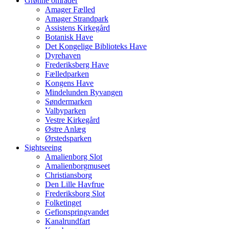
Grønne områder
Amager Fælled
Amager Strandpark
Assistens Kirkegård
Botanisk Have
Det Kongelige Biblioteks Have
Dyrehaven
Frederiksberg Have
Fælledparken
Kongens Have
Mindelunden Ryvangen
Søndermarken
Valbyparken
Vestre Kirkegård
Østre Anlæg
Ørstedsparken
Sightseeing
Amalienborg Slot
Amalienborgmuseet
Christiansborg
Den Lille Havfrue
Frederiksborg Slot
Folketinget
Gefionspringvandet
Kanalrundfart