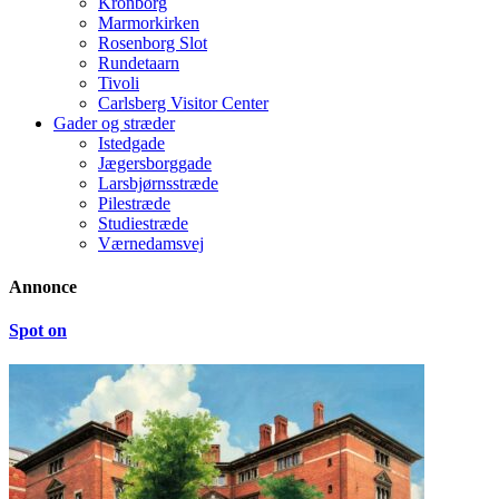
Kronborg
Marmorkirken
Rosenborg Slot
Rundetaarn
Tivoli
Carlsberg Visitor Center
Gader og stræder
Istedgade
Jægersborggade
Larsbjørnsstræde
Pilestræde
Studiestræde
Værnedamsvej
Annonce
Spot on