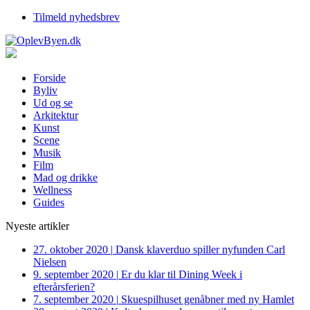
Tilmeld nyhedsbrev
Forside
Byliv
Ud og se
Arkitektur
Kunst
Scene
Musik
Film
Mad og drikke
Wellness
Guides
Nyeste artikler
27. oktober 2020
|
Dansk klaverduo spiller nyfunden Carl
Nielsen
9. september 2020
|
Er du klar til Dining Week i
efterårsferien?
7. september 2020
|
Skuespilhuset genåbner med ny Hamlet