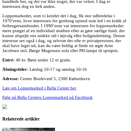
handlede her, og det var ikke noget, der var velset. I dag er
interessen dog en helt anden.
Loppemarkedet, som vi kender det i dag, fik stor udbredelse i
1970’erne, hvor interessen for genbrug opstod som led i en kritik af
forbrugersamfundet. I 1990’erne var interessen for loppemarkeder
mere præget af en individuel stræben efter at gøre særlige fund, der
kunne afspejle ens unikke stil i tøjvalg eller boligindretning. Denne
interesse ses også i dag, og selvom det ofte er privatpersoner, der
skal have luget ud, kan du være heldig at finde en ægte Arne
Jacobsen stol, Børge Mogensen sofa eller PH-lampe til spotpris.
Entré:
40 kr. Børn under 12 er gratis.
Åbningstider:
Lørdag 10-17 og søndag 10-16
Adresse:
Center Boulevard 5, 2300 København
Læs om Loppemarked i Bella Center her
Følg på Bella Centers Loppemarked på Facebook
Relaterede artikler