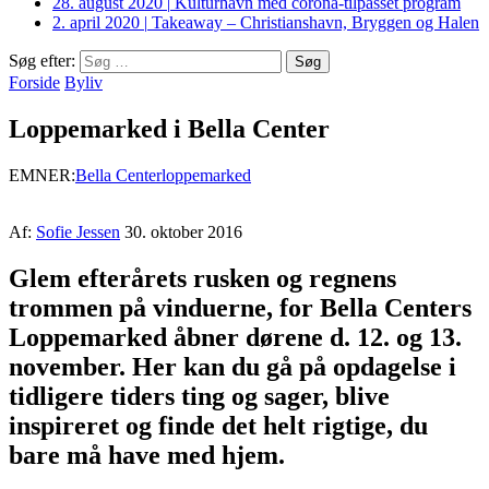
28. august 2020
|
Kulturhavn med corona-tilpasset program
2. april 2020
|
Takeaway – Christianshavn, Bryggen og Halen
Søg efter:
Forside
Byliv
Loppemarked i Bella Center
EMNER:
Bella Center
loppemarked
Af:
Sofie Jessen
30. oktober 2016
Glem efterårets rusken og regnens
trommen på vinduerne, for Bella Centers
Loppemarked åbner dørene d. 12. og 13.
november. Her kan du gå på opdagelse i
tidligere tiders ting og sager, blive
inspireret og finde det helt rigtige, du
bare må have med hjem.