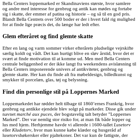
Bella Centers loppemarked er Skandinaviens største, hvor samlere
og andre med interesse for genbrug og antik kan mødes og fortabe
sig i skatte, der emmer af patina og historie – og så til en god pris.
Blandt Bella Centrets over 500 boder er der i hvert fald rig mulighed
for at finde lige præcis det, du længe har ledt efter.
Glem efteråret og find glemte skatte
Efter en lang og varm sommer virker efterårets pludselige vejrskifte
særlig koldt og vådt. Det kan hurtigt blive en sløv årstid, hvor det er
svært at finde motivation til at komme ud. Men med Bella Centers
centrale beliggenhed er der ikke langt fra weekendens avislæsning til
Bella Centers imponerende univers af antikviteter, genbrug og
glemte skatte. Her kan du finde alt fra møbeldesign, billedkunst og
smykker til porcelæn, glas, tøj og belysning.
Find din personlige stil på Loppernes Marked
Loppemarkedet har rødder helt tilbage til 1860’ernes Frankrig, hvor
genbrug og antikke ejendele blev solgt på markeder. Disse gik under
navnet
marché aux puces
, der bogstavelig talt betyder ”Loppernes
Marked”. Der var nemlig stor risiko for, at man fik både lopper og
lus med hjem. Herhjemme havde vi allerede i 1600-tallet
Lusetorv
eller
Kludetorv
, hvor man kunne købe klæder og husgeråd af
lusetorvshøkersker eller pjaltekoner. Det var kun de fattigste, der