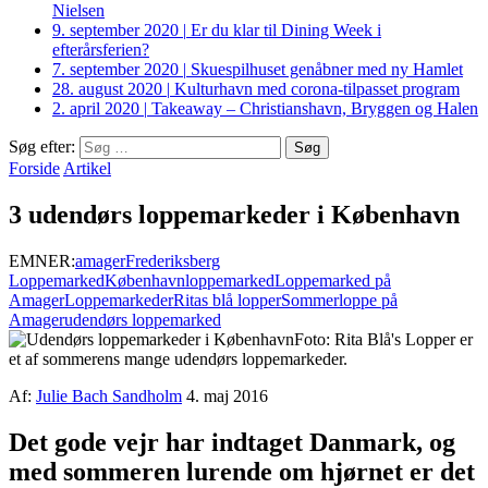
Nielsen
9. september 2020
|
Er du klar til Dining Week i
efterårsferien?
7. september 2020
|
Skuespilhuset genåbner med ny Hamlet
28. august 2020
|
Kulturhavn med corona-tilpasset program
2. april 2020
|
Takeaway – Christianshavn, Bryggen og Halen
Søg efter:
Forside
Artikel
3 udendørs loppemarkeder i København
EMNER:
amager
Frederiksberg
Loppemarked
København
loppemarked
Loppemarked på
Amager
Loppemarkeder
Ritas blå lopper
Sommerloppe på
Amager
udendørs loppemarked
Foto: Rita Blå's Lopper er
et af sommerens mange udendørs loppemarkeder.
Af:
Julie Bach Sandholm
4. maj 2016
Det gode vejr har indtaget Danmark, og
med sommeren lurende om hjørnet er det