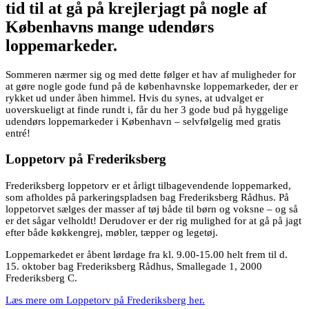
tid til at gå på krejlerjagt på nogle af
Københavns mange udendørs
loppemarkeder.
Sommeren nærmer sig og med dette følger et hav af muligheder for
at gøre nogle gode fund på de københavnske loppemarkeder, der er
rykket ud under åben himmel. Hvis du synes, at udvalget er
uoverskueligt at finde rundt i, får du her 3 gode bud på hyggelige
udendørs loppemarkeder i København – selvfølgelig med gratis
entré!
Loppetorv på Frederiksberg
Frederiksberg loppetorv er et årligt tilbagevendende loppemarked,
som afholdes på parkeringspladsen bag Frederiksberg Rådhus. På
loppetorvet sælges der masser af tøj både til børn og voksne – og så
er det sågar velholdt! Derudover er der rig mulighed for at gå på jagt
efter både køkkengrej, møbler, tæpper og legetøj.
Loppemarkedet er åbent lørdage fra kl. 9.00-15.00 helt frem til d.
15. oktober bag Frederiksberg Rådhus, Smallegade 1, 2000
Frederiksberg C.
Læs mere om Loppetorv på Frederiksberg her.