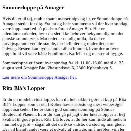
Sommerloppe på Amager
Hvis du er til tøj, møbler samt masser nips og lir, er Sommerloppe på
Amager stedet for dig. Fra nu og hele sommeren vil der hver søndag
være loppemarked på pladsen foran Amager Bio. Her er
udendørsmarkedet, hvor du slet ikke behøver bekymre dig om det
danske sommervejr. Markedet er nemlig unikt, da der er
tørvejrsgaranti ved de stande, der befinder sig under det store
halvtag. Resten kan nydes under åben himmel, hvor der udover
loppefund vil være både Foodtruck, Kaffebar og masser af hygge.
Sommerloppe er åbent hver søndag fra kl. 11.00-16.00 indtil d. 25.
august ved Amager Bio, Øresundsvej 6, 2300 København S.
Læs mere om Sommerloppe Amager her.
Rita Blå’s Lopper
Er du en modebevidst loppe, kan du helt sikkert gøre et kup på Rita
Blå’s Lopper, som er et af Københavns største og mest velbesøgte
loppemarkeder. Her er dømt god sommerstemning på Sønder
Boulevard Plænen, hvor du kan gå på jagt efter luksuslopper af høj
kvalitet til gode priser. Rita Blå lover, at du her kan finde alt mellem
himmel og jord – sågar alt det du ikke vidste, du stod og manglede.
Der vil blandt andet være et udvalg af vintage, små møbler, vinyler