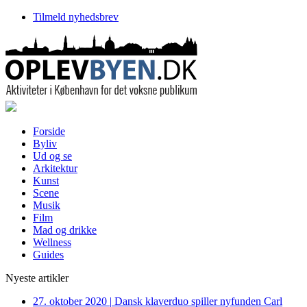
Tilmeld nyhedsbrev
Forside
Byliv
Ud og se
Arkitektur
Kunst
Scene
Musik
Film
Mad og drikke
Wellness
Guides
Nyeste artikler
27. oktober 2020
|
Dansk klaverduo spiller nyfunden Carl