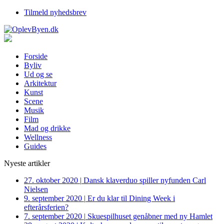
Tilmeld nyhedsbrev
Forside
Byliv
Ud og se
Arkitektur
Kunst
Scene
Musik
Film
Mad og drikke
Wellness
Guides
Nyeste artikler
27. oktober 2020
|
Dansk klaverduo spiller nyfunden Carl
Nielsen
9. september 2020
|
Er du klar til Dining Week i
efterårsferien?
7. september 2020
|
Skuespilhuset genåbner med ny Hamlet