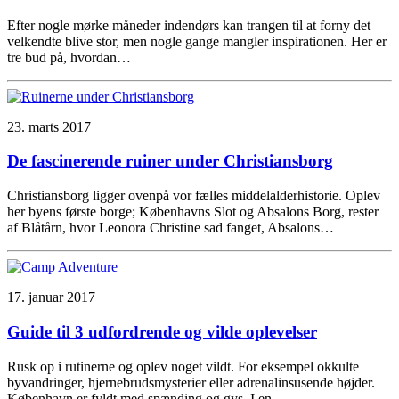
Efter nogle mørke måneder indendørs kan trangen til at forny det
velkendte blive stor, men nogle gange mangler inspirationen. Her er
tre bud på, hvordan…
23. marts 2017
De fascinerende ruiner under Christiansborg
Christiansborg ligger ovenpå vor fælles middelalderhistorie. Oplev
her byens første borge; Københavns Slot og Absalons Borg, rester
af Blåtårn, hvor Leonora Christine sad fanget, Absalons…
17. januar 2017
Guide til 3 udfordrende og vilde oplevelser
Rusk op i rutinerne og oplev noget vildt. For eksempel okkulte
byvandringer, hjernebrudsmysterier eller adrenalinsusende højder.
København er fyldt med spænding og gys. I en…