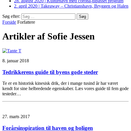
28. august 2020
|
Kulturhavn med corona-tilpasset program
2. april 2020
|
Takeaway – Christianshavn, Bryggen og Halen
Søg efter:
Forside
Forfattere
Artikler af Sofie Jessen
8. januar 2018
Tedrikkerens guide til byens gode steder
Te er en historisk kinesisk drik, der i mange tusind år har været
kendt for sine helbredende egenskaber. Læs vores guide til fem gode
testeder…
27. marts 2017
Forårsinspiration til haven og boligen