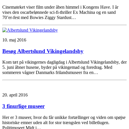
Cinemateket viser film under åben himmel i Kongens Have. I år
vises den oscarbelønnede sci-fi-thriller Ex Machina og en sand
70’er-fest med Bowies Ziggy Stardust…
10. maj 2016
Besøg Albertslund Vikingelandsby
Kom tæt på vikingernes dagligdag i Albertslund Vikingelandsby, der
5. juni åbner husene, byder på vikingemad og foredrag. Med
sommeren vågner Danmarks frilandsmuseer fra en…
20. april 2016
3 finurlige museer
Her er 3 museer, hvor du får unikke fortællinger og viden om spøjse
historiske emner uden alt for stor trængslen ved billetlugen.
Politimuseet Midt i…