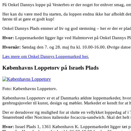
På Onkel Dannys loppe på Vesterbro er der noget for enhver smag, om du
Her kan du være med fra starten, da loppen endnu ikke har afholdt det
første til at gøre et godt kup!
Onkel Dannys Plads emmer af liv og god stemning – her er der er plads 
Hvor:
Loppemarkedet ligger lige ved Halmtorvet på Onkel Dannys Pla
Hvornår:
Søndag den 7. og 28. maj fra kl. 10.00-16.00. Øvrige dato
Læs mere om Onkel Dannys Loppemarked her.
Københavns Loppetorv på Israels Plads
Foto: Københavns Loppetorv.
Københavns Loppetorv er et af Danmarks ældste loppemarkeder, hvor bå
genbrugsjuveler til kunst, design og møbler. Markedet er kendt for at 
Der er derudover rig mulighed for at slutte en vellykket loppedag af 
Smørrebrød eller Norcinos italienske focaccia-sandwich. Skal det helt 
Hvor:
Israel Plads 1, 1361 København K. Loppemarkedet ligger tæt p