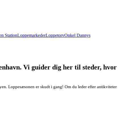
n Station
Loppemarkeder
Loppetorv
Onkel Dannys
havn. Vi guider dig her til steder, hvor
yen. Loppesæsonen er skudt i gang! Om du leder efter antikviteter