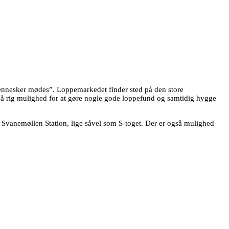
ennesker mødes”. Loppemarkedet finder sted på den store
tså rig mulighed for at gøre nogle gode loppefund og samtidig hygge
vanemøllen Station, lige såvel som S-toget. Der er også mulighed