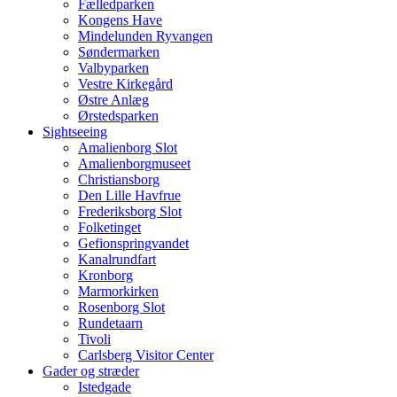
Fælledparken
Kongens Have
Mindelunden Ryvangen
Søndermarken
Valbyparken
Vestre Kirkegård
Østre Anlæg
Ørstedsparken
Sightseeing
Amalienborg Slot
Amalienborgmuseet
Christiansborg
Den Lille Havfrue
Frederiksborg Slot
Folketinget
Gefionspringvandet
Kanalrundfart
Kronborg
Marmorkirken
Rosenborg Slot
Rundetaarn
Tivoli
Carlsberg Visitor Center
Gader og stræder
Istedgade