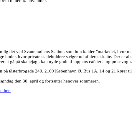
frem til den 4. november.
emlig det ved Svanemøllens Station, som hun kalder ”markedet, hvor m
e boder, hvor private stadeholdere sælger ud af deres skatte. Der er al
 at gå på skattejagt, kan nyde godt af loppens cafeteria og pølsevogn.
 på Østerbrogade 240, 2100 København Ø. Bus 1A, 14 og 21 kører til S
søndag den 30. april og fortsætter henover sommeren.
n her.