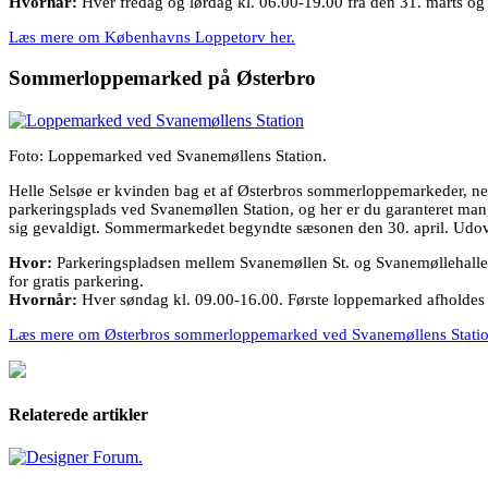
Hvornår:
Hver fredag og lørdag kl. 06.00-19.00 fra den 31. marts og 
Læs mere om Københavns Loppetorv her.
Sommerloppemarked på Østerbro
Foto: Loppemarked ved Svanemøllens Station.
Helle Selsøe er kvinden bag et af Østerbros sommerloppemarkeder, n
parkeringsplads ved Svanemøllen Station, og her er du garanteret mang
sig gevaldigt. Sommermarkedet begyndte sæsonen den 30. april. Udover
Hvor:
Parkeringspladsen mellem Svanemøllen St. og Svanemøllehallen
for gratis parkering.
Hvornår:
Hver søndag kl. 09.00-16.00. Første loppemarked afholdes 
Læs mere om Østerbros sommerloppemarked ved Svanemøllens Statio
Relaterede artikler