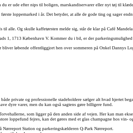
 er ude efter nips til boligen, marskandiservarer eller nyt tøj til klæd
 første loppemarked i år. Det betyder, at alle de gode ting og sager end
til alle. Og skulle kaffetørsten melde sig, står de klar på Café Mandela
ds 1, 1713 København V. Kommer du i bil, er der parkeringsmulighed 
er bliver løbende offentliggjort hen over sommeren på Onkel Dannys 
de private og professionelle stadeholdere sælger alt hvad hjertet beg
have dyre varer, men du kan også sagtens gøre billigere fund.
i Torvehallerne, som ligger på den anden side af vejen. Her kan man ek
store loppefund fejres, kan det gøres med et glas champagne hos vin- og
å Nørreport Station og parkeringskælderen Q-Park Nørreport.