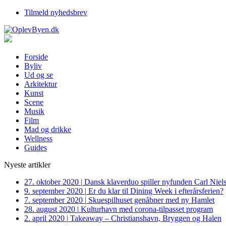
Tilmeld nyhedsbrev
Forside
Byliv
Ud og se
Arkitektur
Kunst
Scene
Musik
Film
Mad og drikke
Wellness
Guides
Nyeste artikler
27. oktober 2020
|
Dansk klaverduo spiller nyfunden Carl Niel
9. september 2020
|
Er du klar til Dining Week i efterårsferien?
7. september 2020
|
Skuespilhuset genåbner med ny Hamlet
28. august 2020
|
Kulturhavn med corona-tilpasset program
2. april 2020
|
Takeaway – Christianshavn, Bryggen og Halen