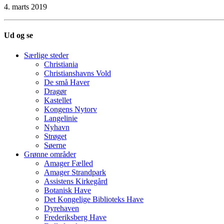
4. marts 2019
Ud og se
Særlige steder
Christiania
Christianshavns Vold
De små Haver
Dragør
Kastellet
Kongens Nytorv
Langelinie
Nyhavn
Strøget
Søerne
Grønne områder
Amager Fælled
Amager Strandpark
Assistens Kirkegård
Botanisk Have
Det Kongelige Biblioteks Have
Dyrehaven
Frederiksberg Have