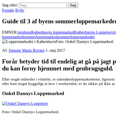
Søg efter:
Forside
Byliv
Guide til 3 af byens sommerloppemarkede
EMNER:
genbrug
Københavns loppemarked
Københavns Loppetorv
l
loppemarked
sommerloppemarked
sommerloppemarkeder
Foto: Onkel Dannys Loppemarked.
Af:
Simone Maria Bovien
1. maj 2017
Forår betyder tid til endelig at gå på jag
du kan forny hjemmet med genbrugsguld.
Efter nogle måneder i vinterhi, er udendørsloppemarkederne, ligesom b
eller bare noget hyggeligt at lave i weekenden, er du sikker på ikke at
Onkel Dannys Loppemarked
Foto: Onkel Dannys Loppemarked.