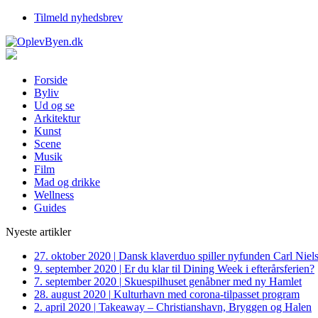
Tilmeld nyhedsbrev
Forside
Byliv
Ud og se
Arkitektur
Kunst
Scene
Musik
Film
Mad og drikke
Wellness
Guides
Nyeste artikler
27. oktober 2020
|
Dansk klaverduo spiller nyfunden Carl Niel
9. september 2020
|
Er du klar til Dining Week i efterårsferien?
7. september 2020
|
Skuespilhuset genåbner med ny Hamlet
28. august 2020
|
Kulturhavn med corona-tilpasset program
2. april 2020
|
Takeaway – Christianshavn, Bryggen og Halen