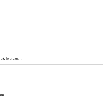
ud på, hvordan…
, som…