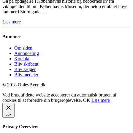
Gå på opdagelse i Københavns historie og beboernes liv fra
vikingetiden til nu i Københavns Museum, der netop er åbnet i nye
rammer i Stormgade….
Læs mere
Annonce
Om siden
Annoncering
Kontakt
Bliv skribent
Bliv sælger
Bliv medejer
© 2018 OplevByen.dk
Ved brug af dette website accepterer du automatisk brugen af
cookies til at forbedre din brugeroplevelse.
OK
Læs mere
Luk
Privacy Overview