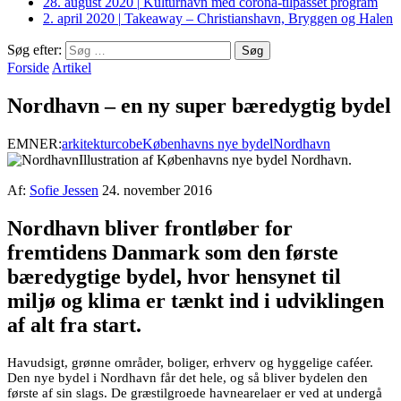
28. august 2020
|
Kulturhavn med corona-tilpasset program
2. april 2020
|
Takeaway – Christianshavn, Bryggen og Halen
Søg efter:
Forside
Artikel
Nordhavn – en ny super bæredygtig bydel
EMNER:
arkitektur
cobe
Københavns nye bydel
Nordhavn
Illustration af Københavns nye bydel Nordhavn.
Af:
Sofie Jessen
24. november 2016
Nordhavn bliver frontløber for
fremtidens Danmark som den første
bæredygtige bydel, hvor hensynet til
miljø og klima er tænkt ind i udviklingen
af alt fra start.
Havudsigt, grønne områder, boliger, erhverv og hyggelige caféer.
Den nye bydel i Nordhavn får det hele, og så bliver bydelen den
første af sin slags. De græstilgroede havnearelaer er ved at undergå