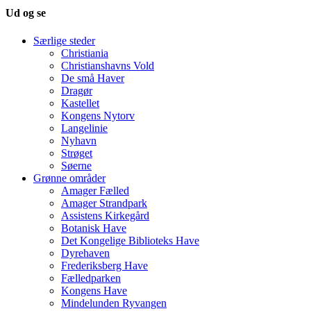
Ud og se
Særlige steder
Christiania
Christianshavns Vold
De små Haver
Dragør
Kastellet
Kongens Nytorv
Langelinie
Nyhavn
Strøget
Søerne
Grønne områder
Amager Fælled
Amager Strandpark
Assistens Kirkegård
Botanisk Have
Det Kongelige Biblioteks Have
Dyrehaven
Frederiksberg Have
Fælledparken
Kongens Have
Mindelunden Ryvangen