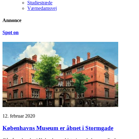
Studiestræde
Værnedamsvej
Annonce
Spot on
12. februar 2020
Københavns Museum er åbnet i Stormgade