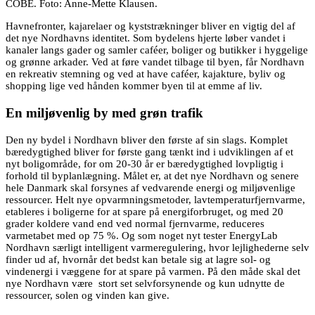
COBE. Foto: Anne-Mette Klausen.
Havnefronter, kajarelaer og kyststrækninger bliver en vigtig del af
det nye Nordhavns identitet. Som bydelens hjerte løber vandet i
kanaler langs gader og samler caféer, boliger og butikker i hyggelige
og grønne arkader. Ved at føre vandet tilbage til byen, får Nordhavn
en rekreativ stemning og ved at have caféer, kajakture, byliv og
shopping lige ved hånden kommer byen til at emme af liv.
En miljøvenlig by med grøn trafik
Den ny bydel i Nordhavn bliver den første af sin slags. Komplet
bæredygtighed bliver for første gang tænkt ind i udviklingen af et
nyt boligområde, for om 20-30 år er bæredygtighed lovpligtig i
forhold til byplanlægning. Målet er, at det nye Nordhavn og senere
hele Danmark skal forsynes af vedvarende energi og miljøvenlige
ressourcer. Helt nye opvarmningsmetoder, lavtemperaturfjernvarme,
etableres i boligerne for at spare på energiforbruget, og med 20
grader koldere vand end ved normal fjernvarme, reduceres
varmetabet med op 75 %. Og som noget nyt tester EnergyLab
Nordhavn særligt intelligent varmeregulering, hvor lejlighederne selv
finder ud af, hvornår det bedst kan betale sig at lagre sol- og
vindenergi i væggene for at spare på varmen. På den måde skal det
nye Nordhavn være stort set selvforsynende og kun udnytte de
ressourcer, solen og vinden kan give.