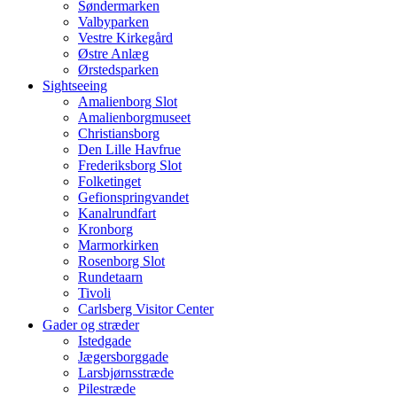
Søndermarken
Valbyparken
Vestre Kirkegård
Østre Anlæg
Ørstedsparken
Sightseeing
Amalienborg Slot
Amalienborgmuseet
Christiansborg
Den Lille Havfrue
Frederiksborg Slot
Folketinget
Gefionspringvandet
Kanalrundfart
Kronborg
Marmorkirken
Rosenborg Slot
Rundetaarn
Tivoli
Carlsberg Visitor Center
Gader og stræder
Istedgade
Jægersborggade
Larsbjørnsstræde
Pilestræde