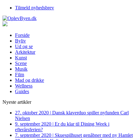
Tilmeld nyhedsbrev
Forside
Byliv
Ud og se
Arkitektur
Kunst
Scene
Musik
Film
Mad og drikke
Wellness
Guides
Nyeste artikler
27. oktober 2020
|
Dansk klaverduo spiller nyfunden Carl
Nielsen
9. september 2020
|
Er du klar til Dining Week i
efterårsferien?
7. september 2020
|
Skuespilhuset genåbner med ny Hamlet