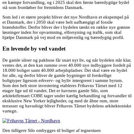
en kæmpe forvandling, og i 2025 skal den første bæredygtige bydel
stå som frontløber for fremtidens Danmark.
Som led i et større projekt bliver det nye Nordhavn et ekspempel på
et Danmark, der i 2050 skal være helt uafhængigt af fossile
brændstoffer. Derfor bliver der i bydelen tænkt en række nye grønne
løsninger inden for opvarmning, elforsyning og trafik, som skal
hjælpe Danmark på vej mod en miljøvenlig og bæredygtig profil.
En levende by ved vandet
De gamle siloer og pakhuse får snart nyt liv, og når bydelen står klar,
ventes det, at den kan rumme over 40.000 nye indbyggere fordelt på
18.000 boliger samt 40.000 arbejdspladser. Det skal være en bydel
for alle, og derfor bliver de gamle bygninger til forskellige
boligtyper ligesom erhverv- og byliv intergreret i samme byrum.
Som den helt store investering etableres Frihavns Tårnet med 12
etager lige ud til vandet. Det er havnens gamle Silo, som
arkitektfirmaet COBE tager under kærlig behandling og forvandler til
eksklusive New Yorker lejligheder, og med de åbne rum, store
terrasser og havudsigt bliver Frihavns Tårnet bydelens arkitektoniske
vartegn.
Den tidligere Silo ombygges til boliger af tegnestuen