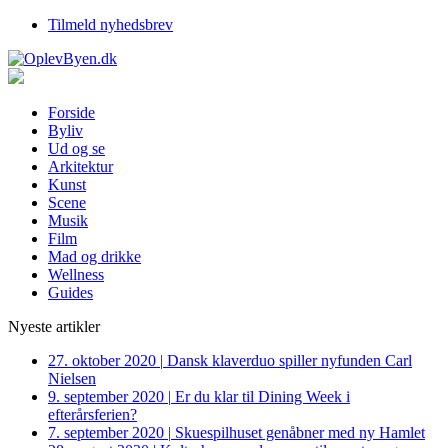
Tilmeld nyhedsbrev
Forside
Byliv
Ud og se
Arkitektur
Kunst
Scene
Musik
Film
Mad og drikke
Wellness
Guides
Nyeste artikler
27. oktober 2020
|
Dansk klaverduo spiller nyfunden Carl
Nielsen
9. september 2020
|
Er du klar til Dining Week i
efterårsferien?
7. september 2020
|
Skuespilhuset genåbner med ny Hamlet