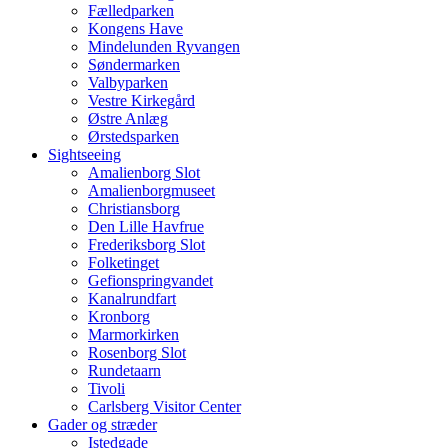
Fælledparken
Kongens Have
Mindelunden Ryvangen
Søndermarken
Valbyparken
Vestre Kirkegård
Østre Anlæg
Ørstedsparken
Sightseeing
Amalienborg Slot
Amalienborgmuseet
Christiansborg
Den Lille Havfrue
Frederiksborg Slot
Folketinget
Gefionspringvandet
Kanalrundfart
Kronborg
Marmorkirken
Rosenborg Slot
Rundetaarn
Tivoli
Carlsberg Visitor Center
Gader og stræder
Istedgade