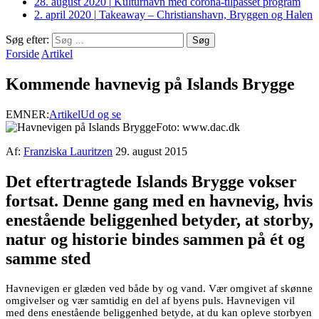
28. august 2020
|
Kulturhavn med corona-tilpasset program
2. april 2020
|
Takeaway – Christianshavn, Bryggen og Halen
Søg efter:
Forside
Artikel
Kommende havnevig på Islands Brygge
EMNER:
Artikel
Ud og se
Foto: www.dac.dk
Af:
Franziska Lauritzen
29. august 2015
Det eftertragtede Islands Brygge vokser
fortsat. Denne gang med en havnevig, hvis
enestående beliggenhed betyder, at storby,
natur og historie bindes sammen på ét og
samme sted
Havnevigen er glæden ved både by og vand. Vær omgivet af skønne
omgivelser og vær samtidig en del af byens puls. Havnevigen vil
med dens enestående beliggenhed betyde, at du kan opleve storbyen