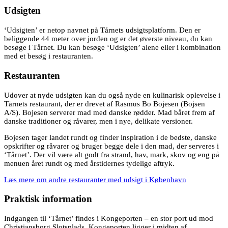
Udsigten
‘Udsigten’ er netop navnet på Tårnets udsigtsplatform. Den er
beliggende 44 meter over jorden og er det øverste niveau, du kan
besøge i Tårnet. Du kan besøge ‘Udsigten’ alene eller i kombination
med et besøg i restauranten.
Restauranten
Udover at nyde udsigten kan du også nyde en kulinarisk oplevelse i
Tårnets restaurant, der er drevet af Rasmus Bo Bojesen (Bojsen
A/S). Bojesen serverer mad med danske rødder. Mad båret frem af
danske traditioner og råvarer, men i nye, delikate versioner.
Bojesen tager landet rundt og finder inspiration i de bedste, danske
opskrifter og råvarer og bruger begge dele i den mad, der serveres i
‘Tårnet’. Der vil være alt godt fra strand, hav, mark, skov og eng på
menuen året rundt og med årstidernes tydelige aftryk.
Læs mere om andre restauranter med udsigt i København
Praktisk information
Indgangen til ‘Tårnet’ findes i Kongeporten – en stor port ud mod
Christiansborg Slotsplads. Kongeporten ligger i midten af