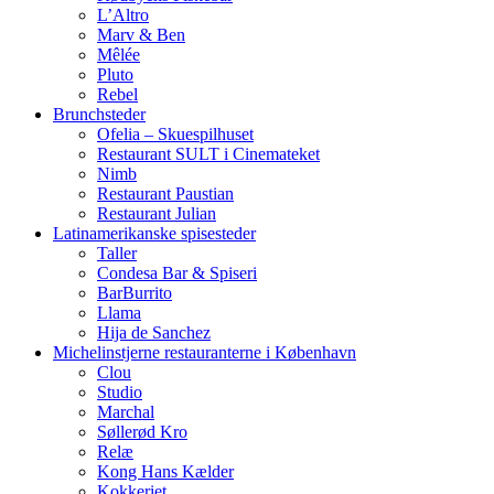
L’Altro
Marv & Ben
Mêlée
Pluto
Rebel
Brunchsteder
Ofelia – Skuespilhuset
Restaurant SULT i Cinemateket
Nimb
Restaurant Paustian
Restaurant Julian
Latinamerikanske spisesteder
Taller
Condesa Bar & Spiseri
BarBurrito
Llama
Hija de Sanchez
Michelinstjerne restauranterne i København
Clou
Studio
Marchal
Søllerød Kro
Relæ
Kong Hans Kælder
Kokkeriet