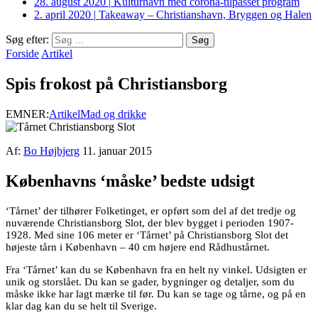
28. august 2020
|
Kulturhavn med corona-tilpasset program
2. april 2020
|
Takeaway – Christianshavn, Bryggen og Halen
Søg efter:
Forside
Artikel
Spis frokost på Christiansborg
EMNER:
Artikel
Mad og drikke
Af:
Bo Højbjerg
11. januar 2015
Københavns ‘måske’ bedste udsigt
‘Tårnet’ der tilhører Folketinget, er opført som del af det tredje og
nuværende Christiansborg Slot, der blev bygget i perioden 1907-
1928. Med sine 106 meter er ‘Tårnet’ på Christiansborg Slot det
højeste tårn i København – 40 cm højere end Rådhustårnet.
Fra ‘Tårnet’ kan du se København fra en helt ny vinkel. Udsigten er
unik og storslået. Du kan se gader, bygninger og detaljer, som du
måske ikke har lagt mærke til før. Du kan se tage og tårne, og på en
klar dag kan du se helt til Sverige.