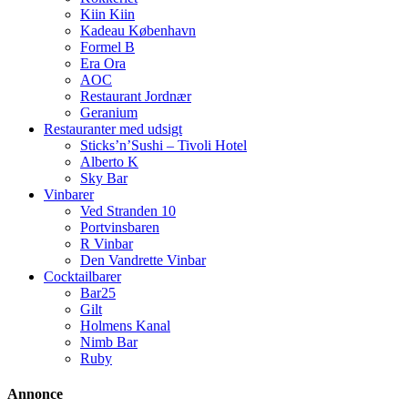
Kiin Kiin
Kadeau København
Formel B
Era Ora
AOC
Restaurant Jordnær
Geranium
Restauranter med udsigt
Sticks’n’Sushi – Tivoli Hotel
Alberto K
Sky Bar
Vinbarer
Ved Stranden 10
Portvinsbaren
R Vinbar
Den Vandrette Vinbar
Cocktailbarer
Bar25
Gilt
Holmens Kanal
Nimb Bar
Ruby
Annonce