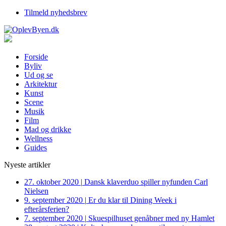
Tilmeld nyhedsbrev
Forside
Byliv
Ud og se
Arkitektur
Kunst
Scene
Musik
Film
Mad og drikke
Wellness
Guides
Nyeste artikler
27. oktober 2020
|
Dansk klaverduo spiller nyfunden Carl
Nielsen
9. september 2020
|
Er du klar til Dining Week i
efterårsferien?
7. september 2020
|
Skuespilhuset genåbner med ny Hamlet