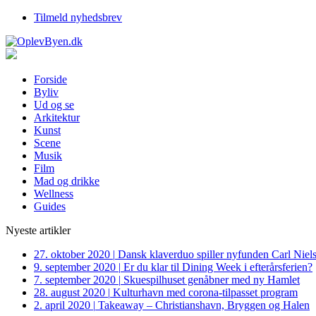
Tilmeld nyhedsbrev
Forside
Byliv
Ud og se
Arkitektur
Kunst
Scene
Musik
Film
Mad og drikke
Wellness
Guides
Nyeste artikler
27. oktober 2020
|
Dansk klaverduo spiller nyfunden Carl Niel
9. september 2020
|
Er du klar til Dining Week i efterårsferien?
7. september 2020
|
Skuespilhuset genåbner med ny Hamlet
28. august 2020
|
Kulturhavn med corona-tilpasset program
2. april 2020
|
Takeaway – Christianshavn, Bryggen og Halen