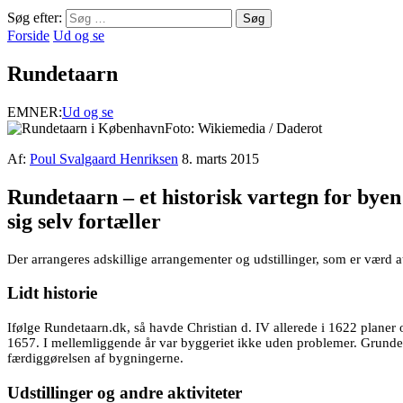
Søg efter:
Forside
Ud og se
Rundetaarn
EMNER:
Ud og se
Foto: Wikiemedia / Daderot
Af:
Poul Svalgaard Henriksen
8. marts 2015
Rundetaarn – et historisk vartegn for bye
sig selv fortæller
Der arrangeres adskillige arrangementer og udstillinger, som er værd 
Lidt historie
Ifølge Rundetaarn.dk, så havde Christian d. IV allerede i 1622 planer o
1657. I mellemliggende år var byggeriet ikke uden problemer. Grundet
færdiggørelsen af bygningerne.
Udstillinger og andre aktiviteter