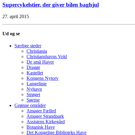
Supercykelstier, der giver bilen baghjul
27. april 2015
Ud og se
Særlige steder
Christiania
Christianshavns Vold
De små Haver
Dragør
Kastellet
Kongens Nytorv
Langelinie
Nyhavn
Strøget
Søerne
Grønne områder
Amager Fælled
Amager Strandpark
Assistens Kirkegård
Botanisk Have
Det Kongelige Biblioteks Have