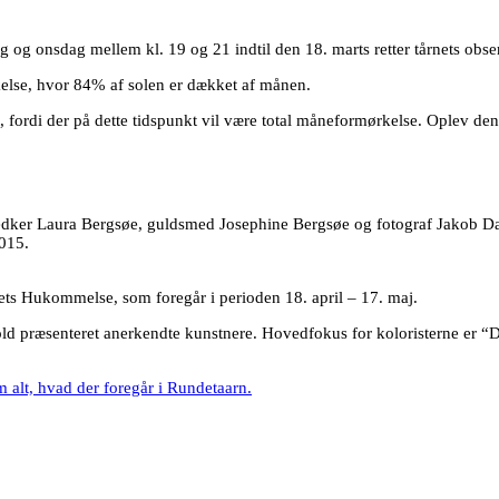
dag og onsdag mellem kl. 19 og 21 indtil den 18. marts retter tårnets ob
kelse, hvor 84% af solen er dækket af månen.
 fordi der på dette tidspunkt vil være total måneformørkelse. Oplev de
snedker Laura Bergsøe, guldsmed Josephine Bergsøe og fotograf Jakob Da
2015.
ts Hukommelse, som foregår i perioden 18. april – 17. maj.
 hold præsenteret anerkendte kunstnere. Hovedfokus for koloristerne er
m alt, hvad der foregår i Rundetaarn.