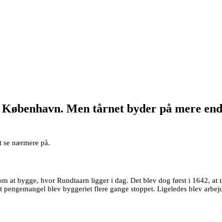
n København. Men tårnet byder på mere end d
at se nærmere på.
m at bygge, hvor Rundtaarn ligger i dag. Det blev dog først i 1642, at t
 pengemangel blev byggeriet flere gange stoppet. Ligeledes blev arbejde