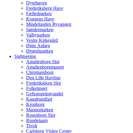
Dyrehaven
Frederiksberg Have
Fælledparken
Kongens Have
Mindelunden Ryvangen
Søndermarken
Valbyparken
Vestre Kirkegård
Østre Anlæg
Ørstedsparken
Sightseeing
Amalienborg Slot
Amalienborgmuseet
Christiansborg
Den Lille Havfrue
Frederiksborg Slot
Folketinget
Gefionspringvandet
Kanalrundfart
Kronborg
Marmorkirken
Rosenborg Slot
Rundetaarn
Tivoli
Carlsberg Visitor Center