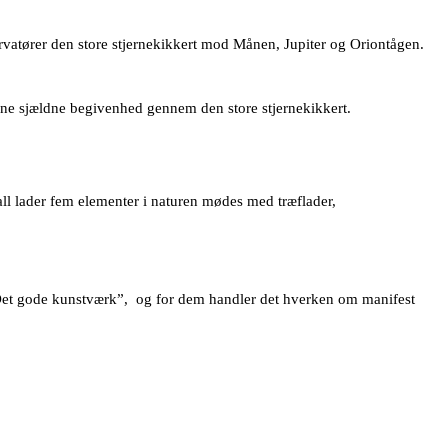
servatører den store stjernekikkert mod Månen, Jupiter og Oriontågen.
nne sjældne begivenhed gennem den store stjernekikkert.
ll lader fem elementer i naturen mødes med træflader,
 “Det gode kunstværk”, og for dem handler det hverken om manifest