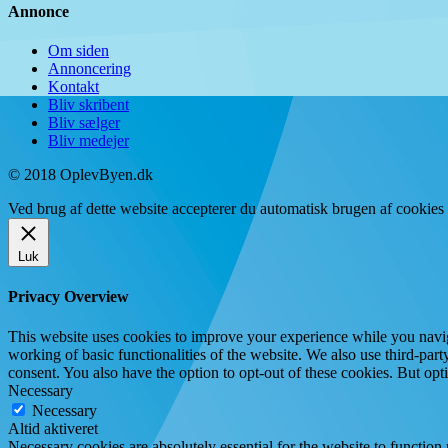
Annonce
Om siden
Annoncering
Kontakt
Bliv skribent
Bliv sælger
Bliv medejer
© 2018 OplevByen.dk
Ved brug af dette website accepterer du automatisk brugen af cookies t
Luk
Privacy Overview
This website uses cookies to improve your experience while you navigat
working of basic functionalities of the website. We also use third-pa
consent. You also have the option to opt-out of these cookies. But op
Necessary
Necessary
Altid aktiveret
Necessary cookies are absolutely essential for the website to function 