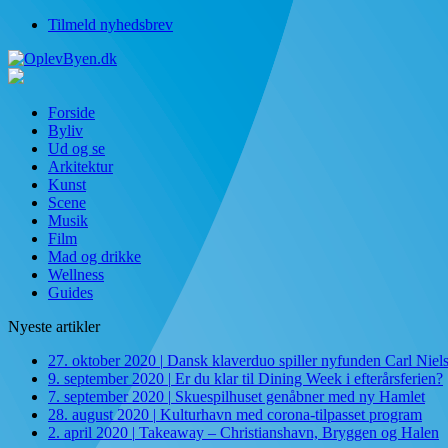
Tilmeld nyhedsbrev
Forside
Byliv
Ud og se
Arkitektur
Kunst
Scene
Musik
Film
Mad og drikke
Wellness
Guides
Nyeste artikler
27. oktober 2020
|
Dansk klaverduo spiller nyfunden Carl Niel
9. september 2020
|
Er du klar til Dining Week i efterårsferien?
7. september 2020
|
Skuespilhuset genåbner med ny Hamlet
28. august 2020
|
Kulturhavn med corona-tilpasset program
2. april 2020
|
Takeaway – Christianshavn, Bryggen og Halen