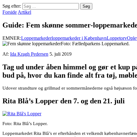
Søg efter:
Forside
Artikel
Guide: Fem skønne sommer-loppemarked
EMNER:
Loppemarkeder
loppemarkeder i København
Loppetorv
Ople
Foto: Fælledparkens Loppemarked.
Af:
Ida Kragh Pedersen
5. juli 2019
Tag ud under åben himmel og gør et kup 
bud på, hvor du kan finde alt fra tøj, møbler
Udover strandture og grillmad er sommermånederne også højsæson for 
Rita Blå’s Lopper den 7. og den 21. juli
Foto: Rita Blå’s Lopper.
Loppemarkedet Rita Blå’s er efterhånden et velkendt københavnerfænome