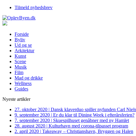
Tilmeld nyhedsbrev
Forside
Byliv
Ud og se
Arkitektur
Kunst
Scene
Musik
Film
Mad og drikke
Wellness
Guides
Nyeste artikler
27. oktober 2020
|
Dansk klaverduo spiller nyfunden Carl Niel
9. september 2020
|
Er du klar til Dining Week i efterårsferien?
7. september 2020
|
Skuespilhuset genåbner med ny Hamlet
28. august 2020
|
Kulturhavn med corona-tilpasset program
2. april 2020
|
Takeaway – Christianshavn, Bryggen og Halen