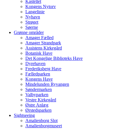
Kastellet
Kongens Nytorv
Langelinie
Nyhavn
Strøget
Søerne
Grønne områder
Amager Fælled
Amager Strandpark
Assistens Kirkegård
Botanisk Have
Det Kongelige Biblioteks Have
Dyrehaven
Frederiksberg Have
Fælledparken
Kongens Have
Mindelunden Ryvangen
Søndermarken
Valbyparken
Vestre Kirkegård
Østre Anlæg
Ørstedsparken
Sightseeing
Amalienborg Slot
Amalienborgmuseet