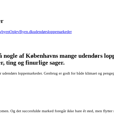
er
vbyen
OplevByen.dk
udendørsloppemarkeder
på nogle af Københavns mange udendørs lop
, ting og finurlige sager.
udendørs loppemarkeder. Genbrug er godt for både klimaet og pengepunge
n. Og det succesfulde marked foregår ikke bare ét sted, men flytter run