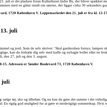
. juli er det pladsen foran Kulturhuset Indre By, der bliver spækket me
mmen med en gåtur rundt om søerne, der ligger cirka 30 sekunders gan
evard, 1720 København V. Loppemarkedet den 21. juli er fra kl. 12
3. juli
mel og jord. Som de selv skriver: ‘Skal garderoben fornys, lampen skif
gtige, kan du forkæle dig selv med kaffe og nybagte boller eller en frokos
i, den 27. juli og den 3. august.
 10-15. Adressen er Sønder Boulevard 73, 1720 København V.
 juli
lge tøj, sko og tilbehør. Og nu kan du gøre det samme i det virkelige
d: En rigtig god mulighed for at gøre et moderigtigt sommerkup. Hvis s