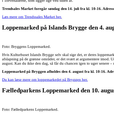
i Torvehallerne, som ligger lige ved siden af.
Trendsales Market foregår søndag den 14. juli fra kl. 10-16. Adres
Læs mere om Trendssales Market her.
Loppemarked på Islands Brygge den 4. au
Foto: Bryggens Loppemarked.
Hvis Kulturhuset Islands Brygge selv skal sige det, er deres loppemark
afslapning på de grønne områder, er det svært at argumentere imod. 
august. Kan du ikke den dag, så får du chancen igen to uger senere – 
Loppemarked på Bryggen afholdes den 4. august fra kl. 10-16. Adr
Du kan læse mere om loppemarkedet på Bryggen her.
Fælledparkens Loppemarked den 10. augu
Foto: Fælledparkens Loppemarked.