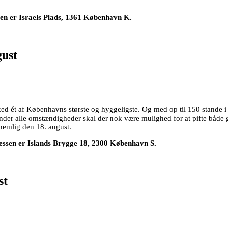
sen er Israels Plads, 1361 København K.
gust
ed ét af Københavns største og hyggeligste. Og med op til 150 stande i 
Under alle omstændigheder skal der nok være mulighed for at pifte båd
nemlig den 18. august.
essen er Islands Brygge 18, 2300 København S.
st