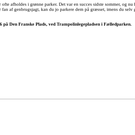
r ofte afholdes i grønne parker. Det var en succes sidste sommer, og nu
r fan af genbrugsjagt, kan du jo parkere dem på græsset, imens du selv g
16 på Den Franske Plads, ved Trampolinlegepladsen i Fælledparken.