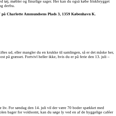
d tøj, møbler og finurlige sager. Her kan du også købe friskbrygget
g derfra.
-17 på Charlotte Ammundsens Plads 3, 1359 København K.
tes ud, eller mangler du en krukke til samlingen, så er det måske her,
t på græsset. Fortvivl heller ikke, hvis du er på ferie den 13. juli –
 liv. For søndag den 14. juli vil der være 70 boder spækket med
olen bager for voldsomt, kan du søge ly ved en af de hyggelige caféer