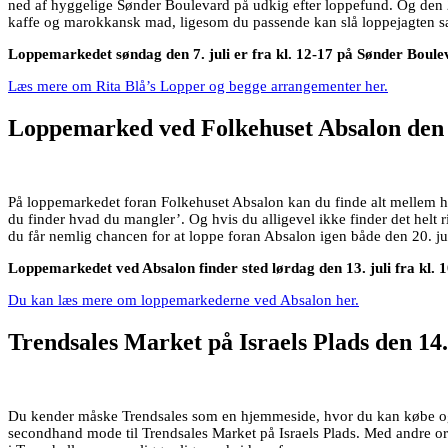
ned af hyggelige Sønder Boulevard på udkig efter loppefund. Og den 21
kaffe og marokkansk mad, ligesom du passende kan slå loppejagten sa
Loppemarkedet søndag den 7. juli er fra kl. 12-17 på Sønder Boul
Læs mere om Rita Blå’s Lopper og begge arrangementer her.
Loppemarked ved Folkehuset Absalon den 1
På loppemarkedet foran Folkehuset Absalon kan du finde alt mellem him
du finder hvad du mangler’. Og hvis du alligevel ikke finder det helt ri
du får nemlig chancen for at loppe foran Absalon igen både den 20. jul
Loppemarkedet ved Absalon finder sted lørdag den 13. juli fra kl.
Du kan læs mere om loppemarkederne ved Absalon her.
Trendsales Market på Israels Plads den 14.
Du kender måske Trendsales som en hjemmeside, hvor du kan købe og sæ
secondhand mode til Trendsales Market på Israels Plads. Med andre or