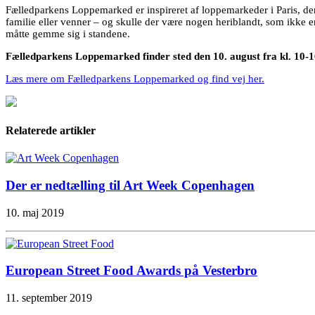
Fælledparkens Loppemarked er inspireret af loppemarkeder i Paris, de
familie eller venner – og skulle der være nogen heriblandt, som ikke e
måtte gemme sig i standene.
Fælledparkens Loppemarked finder sted den 10. august fra kl. 10-
Læs mere om Fælledparkens Loppemarked og find vej her.
Relaterede artikler
Der er nedtælling til Art Week Copenhagen
10. maj 2019
European Street Food Awards på Vesterbro
11. september 2019