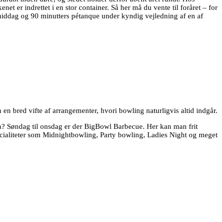
er indrettet i en stor container. Så her må du vente til foråret – for
middag og 90 minutters pétanque under kyndig vejledning af en af
en bred vifte af arrangementer, hvori bowling naturligvis altid indgår.
n? Søndag til onsdag er der BigBowl Barbecue. Her kan man frit
pecialiteter som Midnightbowling, Party bowling, Ladies Night og meget