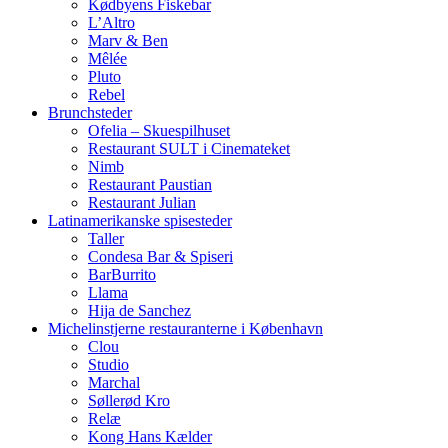
Kødbyens Fiskebar
L’Altro
Marv & Ben
Mêlée
Pluto
Rebel
Brunchsteder
Ofelia – Skuespilhuset
Restaurant SULT i Cinemateket
Nimb
Restaurant Paustian
Restaurant Julian
Latinamerikanske spisesteder
Taller
Condesa Bar & Spiseri
BarBurrito
Llama
Hija de Sanchez
Michelinstjerne restauranterne i København
Clou
Studio
Marchal
Søllerød Kro
Relæ
Kong Hans Kælder