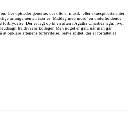
. Her optræder tjenerne, der ofte er musik- eller skuespillertalenter
særlige arrangementer. Især er ’Middag med mord’ en underholdende
forbrydelse. Der er lagt op til en aften i Agatha Christies tegn, hvor
eudsagn fra divaens kolleger. Men noget er galt, når man går
opklare aftenens forbrydelse. Selve spillet, der er forfattet af