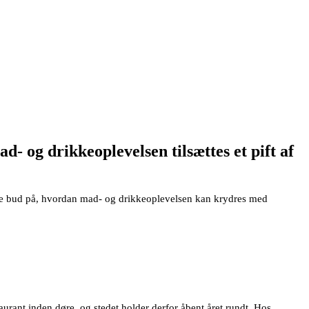
- og drikkeoplevelsen tilsættes et pift af
gode bud på, hvordan mad- og drikkeoplevelsen kan krydres med
urant inden døre, og stedet holder derfor åbent året rundt. Hos