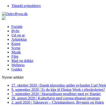
Tilmeld nyhedsbrev
Forside
Byliv
Ud og se
Arkitektur
Kunst
Scene
Musik
Film
Mad og drikke
Wellness
Guides
Nyeste artikler
27. oktober 2020
|
Dansk klaverduo spiller nyfunden Carl Niel
9. september 2020
|
Er du klar til Dining Week i efterårsferien?
7. september 2020
|
Skuespilhuset genåbner med ny Hamlet
28. august 2020
|
Kulturhavn med corona-tilpasset program
2. april 2020
|
Takeaway – Christianshavn, Bryggen og Halen