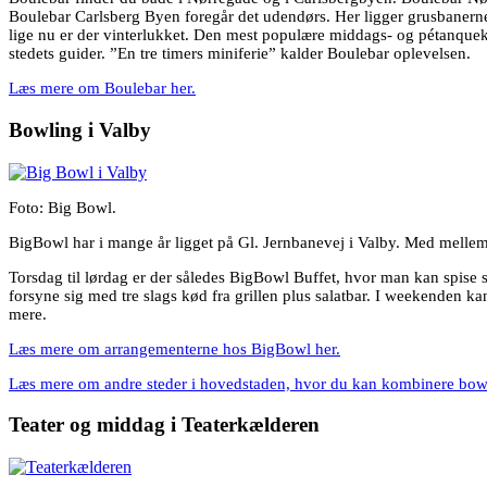
Boulebar Carlsberg Byen foregår det udendørs. Her ligger grusbanerne 
lige nu er der vinterlukket. Den mest populære middags- og pétanque
stedets guider. ”En tre timers miniferie” kalder Boulebar oplevelsen.
Læs mere om Boulebar her.
Bowling i Valby
Foto: Big Bowl.
BigBowl har i mange år ligget på Gl. Jernbanevej i Valby. Med mellemru
Torsdag til lørdag er der således BigBowl Buffet, hvor man kan spis
forsyne sig med tre slags kød fra grillen plus salatbar. I weekenden 
mere.
Læs mere om arrangementerne hos BigBowl her.
Læs mere om andre steder i hovedstaden, hvor du kan kombinere bow
Teater og middag i Teaterkælderen