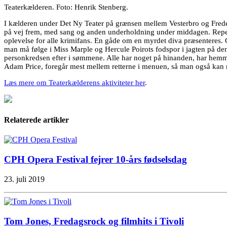
Teaterkælderen. Foto: Henrik Stenberg.
I kælderen under Det Ny Teater på grænsen mellem Vesterbro og Frederik
på vej frem, med sang og anden underholdning under middagen. Repert
oplevelse for alle krimifans. En gåde om en myrdet diva præsenteres. Gæ
man må følge i Miss Marple og Hercule Poirots fodspor i jagten på de
personkredsen efter i sømmene. Alle har noget på hinanden, har hemmeli
Adam Price, foregår mest mellem retterne i menuen, så man også kan
Læs mere om Teaterkælderens aktiviteter her
.
Relaterede artikler
CPH Opera Festival fejrer 10-års fødselsdag
23. juli 2019
Tom Jones, Fredagsrock og filmhits i Tivoli