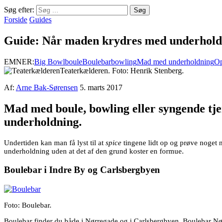
Søg efter:
Forside
Guides
Guide: Når maden krydres med underhold
EMNER:
Big Bowl
boule
Boulebar
bowling
Mad med underholdning
Op
Teaterkælderen. Foto: Henrik Stenberg.
Af:
Arne Bak-Sørensen
5. marts 2017
Mad med boule, bowling eller syngende tjen
underholdning.
Undertiden kan man få lyst til at
spice
tingene lidt op og prøve noget 
underholdning uden at det af den grund koster en formue.
Boulebar i Indre By og Carlsbergbyen
Foto: Boulebar.
Boulebar finder du både i Nørregade og i Carlsbergbyen. Boulebar Nørr