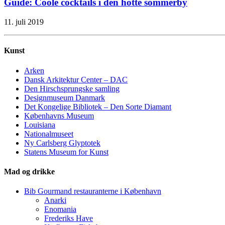
Guide: Coole cocktails i den hotte sommerby
11. juli 2019
Kunst
Arken
Dansk Arkitektur Center – DAC
Den Hirschsprungske samling
Designmuseum Danmark
Det Kongelige Bibliotek – Den Sorte Diamant
Københavns Museum
Louisiana
Nationalmuseet
Ny Carlsberg Glyptotek
Statens Museum for Kunst
Mad og drikke
Bib Gourmand restauranterne i København
Anarki
Enomania
Frederiks Have