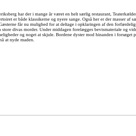
sberg har der i mange år været en helt særlig restaurant, Teaterkælderen
oiret er både klassikerne og nyere sange. Også her er der masser af 
sterne får nu mulighed for at deltage i opklaringen af den forfærdelige 
n store divas morder. Under middagen forelægges bevismateriale og vidn
gheder og noget at skjule. Bordene dyster mod hinanden i forsøget på at 
 nå at nyde maden.