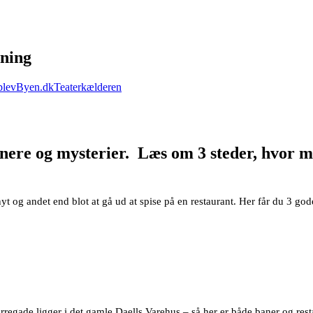
ning
levByen.dk
Teaterkælderen
ere og mysterier. Læs om 3 steder, hvor mad
nyt og andet end blot at gå ud at spise på en restaurant. Her får du 3 
egade ligger i det gamle Daells Varehus – så her er både baner og resta