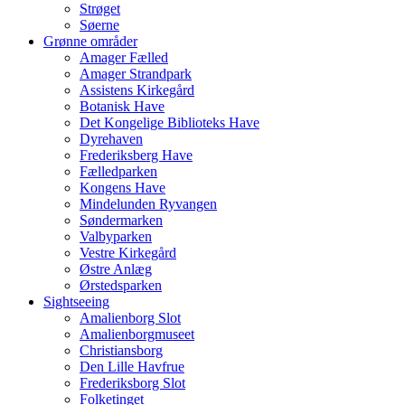
Strøget
Søerne
Grønne områder
Amager Fælled
Amager Strandpark
Assistens Kirkegård
Botanisk Have
Det Kongelige Biblioteks Have
Dyrehaven
Frederiksberg Have
Fælledparken
Kongens Have
Mindelunden Ryvangen
Søndermarken
Valbyparken
Vestre Kirkegård
Østre Anlæg
Ørstedsparken
Sightseeing
Amalienborg Slot
Amalienborgmuseet
Christiansborg
Den Lille Havfrue
Frederiksborg Slot
Folketinget