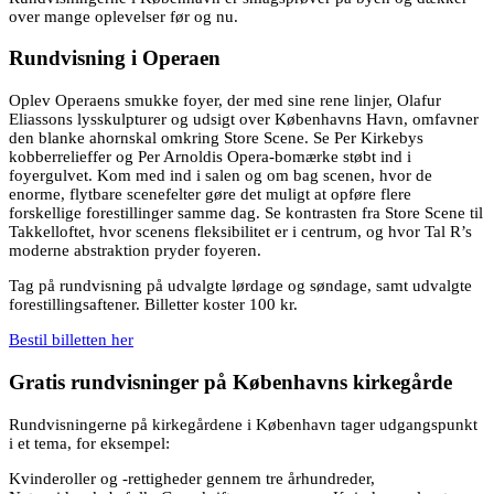
over mange oplevelser før og nu.
Rundvisning i Operaen
Oplev Operaens smukke foyer, der med sine rene linjer, Olafur
Eliassons lysskulpturer og udsigt over Københavns Havn, omfavner
den blanke ahornskal omkring Store Scene. Se Per Kirkebys
kobberrelieffer og Per Arnoldis Opera-bomærke støbt ind i
foyergulvet. Kom med ind i salen og om bag scenen, hvor de
enorme, flytbare scenefelter gøre det muligt at opføre flere
forskellige forestillinger samme dag. Se kontrasten fra Store Scene til
Takkelloftet, hvor scenens fleksibilitet er i centrum, og hvor Tal R’s
moderne abstraktion pryder foyeren.
Tag på rundvisning på udvalgte lørdage og søndage, samt udvalgte
forestillingsaftener. Billetter koster 100 kr.
Bestil billetten her
Gratis rundvisninger på Københavns kirkegårde
Rundvisningerne på kirkegårdene i København tager udgangspunkt
i et tema, for eksempel:
Kvinderoller og -rettigheder gennem tre århundreder,