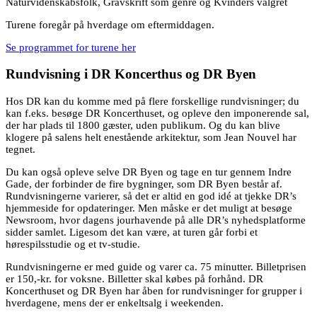
Naturvidenskabsfolk, Gravskrift som genre og Kvinders valgret
Turene foregår på hverdage om eftermiddagen.
Se programmet for turene her
Rundvisning i DR Koncerthus og DR Byen
Hos DR kan du komme med på flere forskellige rundvisninger; du
kan f.eks. besøge DR Koncerthuset, og opleve den imponerende sal,
der har plads til 1800 gæster, uden publikum. Og du kan blive
klogere på salens helt enestående arkitektur, som Jean Nouvel har
tegnet.
Du kan også opleve selve DR Byen og tage en tur gennem Indre
Gade, der forbinder de fire bygninger, som DR Byen består af.
Rundvisningerne varierer, så det er altid en god idé at tjekke DR’s
hjemmeside for opdateringer. Men måske er det muligt at besøge
Newsroom, hvor dagens jourhavende på alle DR’s nyhedsplatforme
sidder samlet. Ligesom det kan være, at turen går forbi et
hørespilsstudie og et tv-studie.
Rundvisningerne er med guide og varer ca. 75 minutter. Billetprisen
er 150,-kr. for voksne. Billetter skal købes på forhånd. DR
Koncerthuset og DR Byen har åben for rundvisninger for grupper i
hverdagene, mens der er enkeltsalg i weekenden.