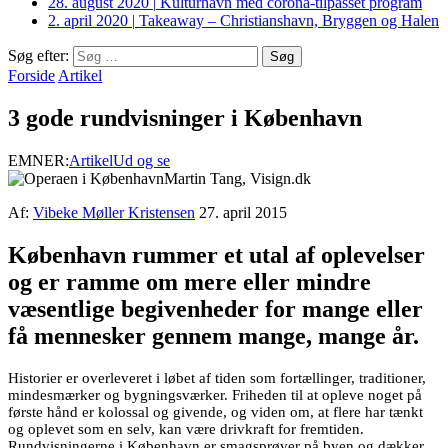
28. august 2020
|
Kulturhavn med corona-tilpasset program
2. april 2020
|
Takeaway – Christianshavn, Bryggen og Halen
Søg efter:
Forside
Artikel
3 gode rundvisninger i København
EMNER:
Artikel
Ud og se
Martin Tang, Visign.dk
Af:
Vibeke Møller Kristensen
27. april 2015
København rummer et utal af oplevelser
og er ramme om mere eller mindre
væsentlige begivenheder for mange eller
få mennesker gennem mange, mange år.
Historier er overleveret i løbet af tiden som fortællinger, traditioner,
mindesmærker og bygningsværker. Friheden til at opleve noget på
første hånd er kolossal og givende, og viden om, at flere har tænkt
og oplevet som en selv, kan være drivkraft for fremtiden.
Rundvisningerne i København er smagsprøver på byen og dækker