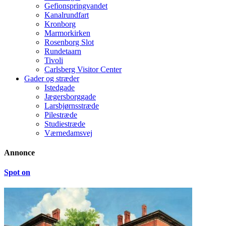
Gefionspringvandet
Kanalrundfart
Kronborg
Marmorkirken
Rosenborg Slot
Rundetaarn
Tivoli
Carlsberg Visitor Center
Gader og stræder
Istedgade
Jægersborggade
Larsbjørnsstræde
Pilestræde
Studiestræde
Værnedamsvej
Annonce
Spot on