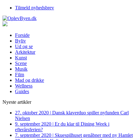
Tilmeld nyhedsbrev
Forside
Byliv
Ud og se
Arkitektur
Kunst
Scene
Musik
Film
Mad og drikke
Wellness
Guides
Nyeste artikler
27. oktober 2020
|
Dansk klaverduo spiller nyfunden Carl
Nielsen
9. september 2020
|
Er du klar til Dining Week i
efterårsferien?
7. september 2020
|
Skuespilhuset genåbner med ny Hamlet