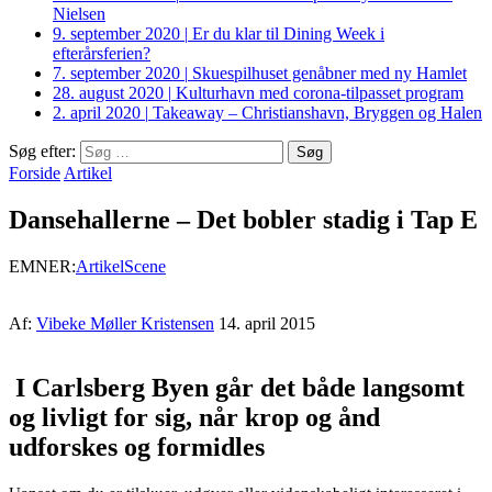
Nielsen
9. september 2020
|
Er du klar til Dining Week i
efterårsferien?
7. september 2020
|
Skuespilhuset genåbner med ny Hamlet
28. august 2020
|
Kulturhavn med corona-tilpasset program
2. april 2020
|
Takeaway – Christianshavn, Bryggen og Halen
Søg efter:
Forside
Artikel
Dansehallerne – Det bobler stadig i Tap E
EMNER:
Artikel
Scene
Af:
Vibeke Møller Kristensen
14. april 2015
I Carlsberg Byen går det både langsomt
og livligt for sig, når krop og ånd
udforskes og formidles