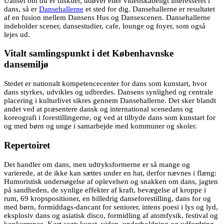
Uanset om du er tilskuer, udøver eller videnskabeligt interesseret i
dans, så er
Dansehallerne
et sted for dig. Dansehallerne er resultatet
af en fusion mellem Dansens Hus og Dansescenen. Dansehallerne
indeholder scener, dansestudier, cafe, lounge og foyer, som også
lejes ud.
Vitalt samlingspunkt i det Københavnske
dansemiljø
Stedet er nationalt kompetencecenter for dans som kunstart, hvor
dans styrkes, udvikles og udbredes. Dansens synlighed og centrale
placering i kulturlivet sikres gennem Dansehallerne. Det sker blandt
andet ved at præsentere dansk og international scenedans og
koreografi i forestillingerne, og ved at tilbyde dans som kunstart for
og med børn og unge i samarbejde med kommuner og skoler.
Repertoiret
Det handler om dans, men udtryksformerne er så mange og
varierede, at de ikke kan sættes under en hat, derfor nævnes i flæng:
Humoristisk undersøgelse af oplevelsen og snakken om dans, jagten
på sandheden, de synlige effekter af kraft, bevægelse af kroppe i
rum, 69 kropspositioner, en billedrig danseforestilling, dans for og
med børn, formiddags-dancant for seniorer, intens poesi i lys og lyd,
eksplosiv dans og asiatisk disco, formidling af atomfysik, festival og
konkurrence. Kort sagt: kunst, viden, underholdning og udfordring.