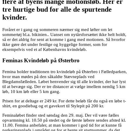
flere af byens mange motionsløb. Her er
tre hurtige bud for alle de spurtende
kvinder.
Foråret er i gang og sommeren nærmer sig med løfter om let
sommertøj bl.a. bikinien.. Uanset om nytårsforsættet ikke helt holdt,
så er det aldrig for sent at komme i gang med motionen. Så hvorfor
ikke gøre det under festlige og hyggelige former, som for
eksempelvis ved et af Københavns kvindeløb.
Feminas Kvindeløb på Østerbro
Femina holder traditionen tro kvindeløb på Østerbro i Fælledparken,
hvor man mødes på den såkaldte Stævneplads ved
Blegdamsfælleden. Løbet henvender sig til alle kvinder, der har lyst
til at bevæge sig. Der er tre distancer at vælge imellem nemlig 5 km
løb, 10 km løb eller 5 km gang.
Prisen for at deltage er 249 kr. For dette beløb får du også en løbe t-
shirt, en goodiebag og et gavekort til Stylepit på 200 kr.
Feminaløbet finder sted søndag den 29. maj. Der vil være fælles
opvarmning kl. 10.50 på stedet og de første løbere sendes afsted kl.
11.00. Femina anbefaler, at man kommer i god tid for at kunne få
parkeringsplads i området og for at hente sit startnummer, da det