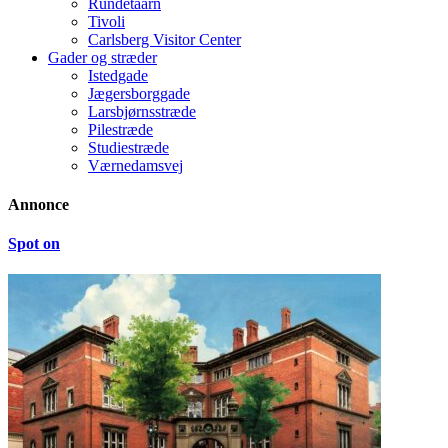
Rundetaarn
Tivoli
Carlsberg Visitor Center
Gader og stræder
Istedgade
Jægersborggade
Larsbjørnsstræde
Pilestræde
Studiestræde
Værnedamsvej
Annonce
Spot on