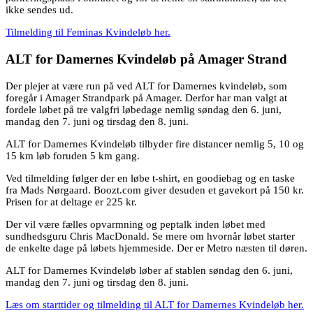
ikke sendes ud.
Tilmelding til Feminas Kvindeløb her.
ALT for Damernes Kvindeløb på Amager Strand
Der plejer at være run på ved ALT for Damernes kvindeløb, som
foregår i Amager Strandpark på Amager. Derfor har man valgt at
fordele løbet på tre valgfri løbedage nemlig søndag den 6. juni,
mandag den 7. juni og tirsdag den 8. juni.
ALT for Damernes Kvindeløb tilbyder fire distancer nemlig 5, 10 og
15 km løb foruden 5 km gang.
Ved tilmelding følger der en løbe t-shirt, en goodiebag og en taske
fra Mads Nørgaard. Boozt.com giver desuden et gavekort på 150 kr.
Prisen for at deltage er 225 kr.
Der vil være fælles opvarmning og peptalk inden løbet med
sundhedsguru Chris MacDonald. Se mere om hvornår løbet starter
de enkelte dage på løbets hjemmeside. Der er Metro næsten til døren.
ALT for Damernes Kvindeløb løber af stablen søndag den 6. juni,
mandag den 7. juni og tirsdag den 8. juni.
Læs om starttider og tilmelding til ALT for Damernes Kvindeløb her.