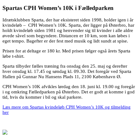
Spartas CPH Women’s 10K i Fælledparken
Idrætsklubben Sparta, der har eksisteret siden 1998, holder igen i år
kvindeløb – CPH Women’s 10K. Sparta, der ligger på Østerbro, har
holdt kvindeløb siden 1981 og henvender sig til kvinder i alle aldre
øvede såvel som begyndere. Distancen er 10 km, som kan løbes i
eget tempo. Bagefter er der fest med musik og lidt sundt at spise.
Prisen for at deltage er 180 kr. Med prisen følger også årets Sparta
løbe t-shirt.
Sparta tilbyder fælles træning fra onsdag den 25. maj og derefter
hver onsdag kl. 17.45 og søndag kl. 09.30. Det foregår ved Sparta
Hallen på Gunnar Nu Hansens Plads 11, 2100 København Ø.
CPH Women’s 10K afvikles lørdag den 18. juni kl. 19.00 og foregår
i og omkring Fælledparken på Østerbro. Det er godt at komme i god
tid, hvis du kommer i bil og skal parkere.
Læs mere om Spartas kvindeløb CPH Women’s 10K og tilmelding
her