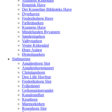
Assistens Kirkegård
Botanisk Have
Det Kongelige Biblioteks Have
Dyrehaven
Frederiksberg Have
Fælledparken
Kongens Have
Mindelunden Ryvangen
Søndermarken
Valbyparken
Vestre Kirkegård
Østre Anlæg
Ørstedsparken
Sightseeing
Amalienborg Slot
Amalienborgmuseet
Christiansborg
Den Lille Havfrue
Frederiksborg Slot
Folketinget
Gefionspringvandet
Kanalrundfart
Kronborg
Marmorkirken
Rosenborg Slot