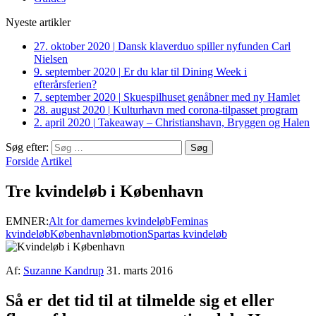
Nyeste artikler
27. oktober 2020
|
Dansk klaverduo spiller nyfunden Carl
Nielsen
9. september 2020
|
Er du klar til Dining Week i
efterårsferien?
7. september 2020
|
Skuespilhuset genåbner med ny Hamlet
28. august 2020
|
Kulturhavn med corona-tilpasset program
2. april 2020
|
Takeaway – Christianshavn, Bryggen og Halen
Søg efter:
Forside
Artikel
Tre kvindeløb i København
EMNER:
Alt for damernes kvindeløb
Feminas
kvindeløb
København
løb
motion
Spartas kvindeløb
Af:
Suzanne Kandrup
31. marts 2016
Så er det tid til at tilmelde sig et eller