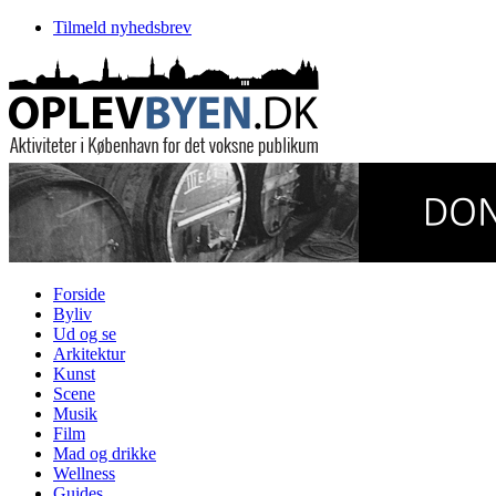
Tilmeld nyhedsbrev
Forside
Byliv
Ud og se
Arkitektur
Kunst
Scene
Musik
Film
Mad og drikke
Wellness
Guides