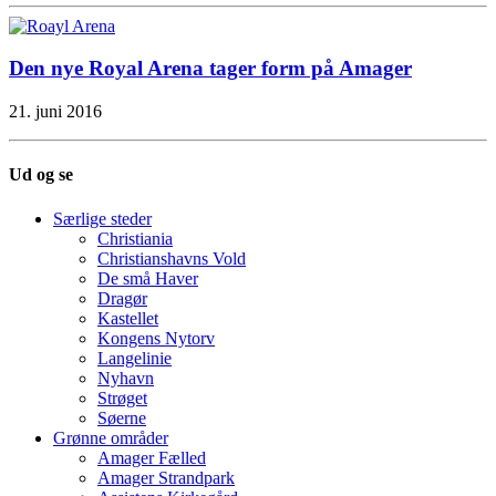
Den nye Royal Arena tager form på Amager
21. juni 2016
Ud og se
Særlige steder
Christiania
Christianshavns Vold
De små Haver
Dragør
Kastellet
Kongens Nytorv
Langelinie
Nyhavn
Strøget
Søerne
Grønne områder
Amager Fælled
Amager Strandpark