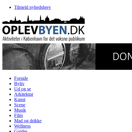
Tilmeld nyhedsbrev
Forside
Byliv
Ud og se
Arkitektur
Kunst
Scene
Musik
Film
Mad og drikke
Wellness
Guides