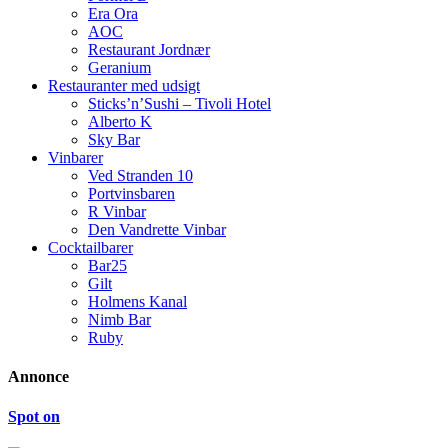
Era Ora
AOC
Restaurant Jordnær
Geranium
Restauranter med udsigt
Sticks’n’Sushi – Tivoli Hotel
Alberto K
Sky Bar
Vinbarer
Ved Stranden 10
Portvinsbaren
R Vinbar
Den Vandrette Vinbar
Cocktailbarer
Bar25
Gilt
Holmens Kanal
Nimb Bar
Ruby
Annonce
Spot on