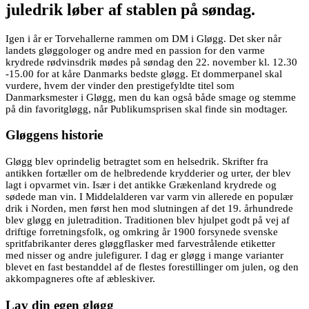
juledrik løber af stablen på søndag.
Igen i år er Torvehallerne rammen om DM i Gløgg. Det sker når
landets gløggologer og andre med en passion for den varme
krydrede rødvinsdrik mødes på søndag den 22. november kl. 12.30
-15.00 for at kåre Danmarks bedste gløgg. Et dommerpanel skal
vurdere, hvem der vinder den prestigefyldte titel som
Danmarksmester i Gløgg, men du kan også både smage og stemme
på din favoritgløgg, når Publikumsprisen skal finde sin modtager.
Gløggens historie
Gløgg blev oprindelig betragtet som en helsedrik. Skrifter fra
antikken fortæller om de helbredende krydderier og urter, der blev
lagt i opvarmet vin. Især i det antikke Grækenland krydrede og
sødede man vin. I Middelalderen var varm vin allerede en populær
drik i Norden, men først hen mod slutningen af det 19. århundrede
blev gløgg en juletradition. Traditionen blev hjulpet godt på vej af
driftige forretningsfolk, og omkring år 1900 forsynede svenske
spritfabrikanter deres gløggflasker med farvestrålende etiketter
med nisser og andre julefigurer. I dag er gløgg i mange varianter
blevet en fast bestanddel af de flestes forestillinger om julen, og den
akkompagneres ofte af æbleskiver.
Lav din egen gløgg