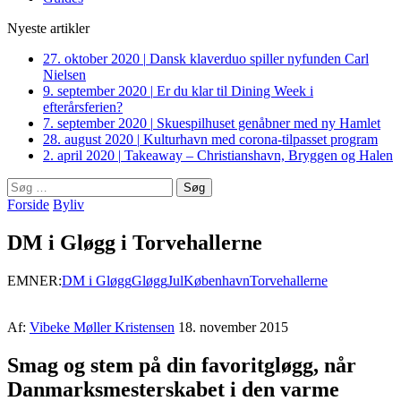
Nyeste artikler
27. oktober 2020
|
Dansk klaverduo spiller nyfunden Carl
Nielsen
9. september 2020
|
Er du klar til Dining Week i
efterårsferien?
7. september 2020
|
Skuespilhuset genåbner med ny Hamlet
28. august 2020
|
Kulturhavn med corona-tilpasset program
2. april 2020
|
Takeaway – Christianshavn, Bryggen og Halen
Søg
efter:
Forside
Byliv
DM i Gløgg i Torvehallerne
EMNER:
DM i Gløgg
Gløgg
Jul
København
Torvehallerne
Af:
Vibeke Møller Kristensen
18. november 2015
Smag og stem på din favoritgløgg, når
Danmarksmesterskabet i den varme