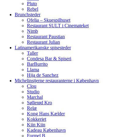
Pluto
Rebel
Brunchsteder
Ofelia – Skuespilhuset
Restaurant SULT i Cinemateket
Nimb
Restaurant Paustian
Restaurant Julian
Latinamerikanske spisesteder
Taller
Condesa Bar & Spiseri
BarBurrito
Llama
Hija de Sanchez
Michelinstjerne restauranterne i København
Clou
Studio
Marchal
Søllerød Kro
Relæ
Kong Hans Kælder
Kokkeriet
Kiin Kiin
Kadeau København
Formel B