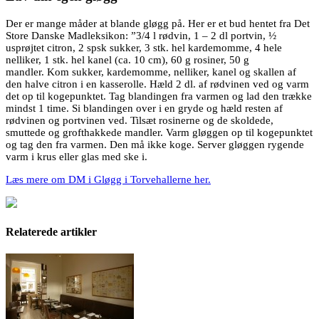
Der er mange måder at blande gløgg på. Her er et bud hentet fra Det
Store Danske Madleksikon: ”3/4 l rødvin, 1 – 2 dl portvin, ½
usprøjtet citron, 2 spsk sukker, 3 stk. hel kardemomme, 4 hele
nelliker, 1 stk. hel kanel (ca. 10 cm), 60 g rosiner, 50 g
mandler. Kom sukker, kardemomme, nelliker, kanel og skallen af
den halve citron i en kasserolle. Hæld 2 dl. af rødvinen ved og varm
det op til kogepunktet. Tag blandingen fra varmen og lad den trække
mindst 1 time. Si blandingen over i en gryde og hæld resten af
rødvinen og portvinen ved. Tilsæt rosinerne og de skoldede,
smuttede og grofthakkede mandler. Varm gløggen op til kogepunktet
og tag den fra varmen. Den må ikke koge. Server gløggen rygende
varm i krus eller glas med ske i.
Læs mere om DM i Gløgg i Torvehallerne her.
Relaterede artikler