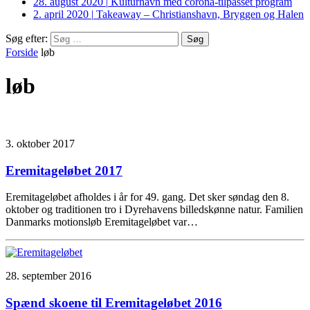
28. august 2020
|
Kulturhavn med corona-tilpasset program
2. april 2020
|
Takeaway – Christianshavn, Bryggen og Halen
Søg efter:
Forside
løb
løb
3. oktober 2017
Eremitageløbet 2017
Eremitageløbet afholdes i år for 49. gang. Det sker søndag den 8.
oktober og traditionen tro i Dyrehavens billedskønne natur. Familien
Danmarks motionsløb Eremitageløbet var…
28. september 2016
Spænd skoene til Eremitageløbet 2016