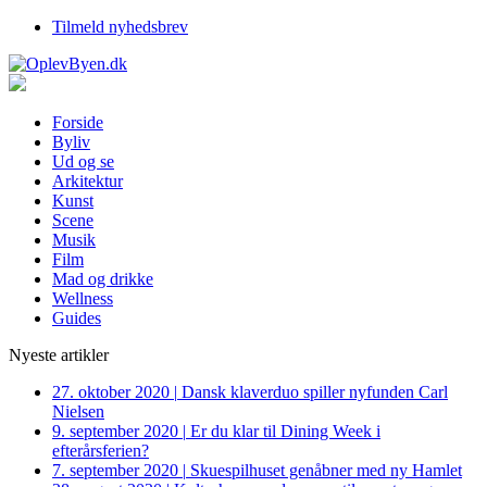
Tilmeld nyhedsbrev
Forside
Byliv
Ud og se
Arkitektur
Kunst
Scene
Musik
Film
Mad og drikke
Wellness
Guides
Nyeste artikler
27. oktober 2020
|
Dansk klaverduo spiller nyfunden Carl
Nielsen
9. september 2020
|
Er du klar til Dining Week i
efterårsferien?
7. september 2020
|
Skuespilhuset genåbner med ny Hamlet