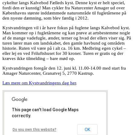
cykeltur langs Kalvebod Fælleds kyst. Denne kyst er helt speciel,
fordi den er kunstig! Man cykler fra Naturcenter Amager ud over
Københavns største inddæmmede naturområde til fugletårnene på
den nyeste dæmning, som blev færdig i 2012.
Kystvandringen vil i år have fokus på fuglene langs Kalvebod kyst.
Man kommer op i fugletårnene og kan prøve at artsbestemme nogle
af de mange vadefugle, ænder, terner og hvad der ellers viser sig. På
turen lærer man om landskabet, den gamle havbund og områdets
historie. Ruten vil være på i alt ca. 16 km. Medbring egen cykel –
eller lej en ved Friluftshuset for 30 kroner. Turen er gratis og der
kræves ikke tilmelding – bare mød op.
Kystvandringen foregår den 12. juni kl. 11.00-14.00 med start fra
Amager Naturcenter, Granatvej 5, 2770 Kastrup.
Læs mere om Kystvandringens dag her
.
This page can't load Google Maps
correctly.
OK
Do you own this website?