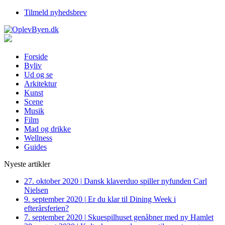
Tilmeld nyhedsbrev
Forside
Byliv
Ud og se
Arkitektur
Kunst
Scene
Musik
Film
Mad og drikke
Wellness
Guides
Nyeste artikler
27. oktober 2020
|
Dansk klaverduo spiller nyfunden Carl
Nielsen
9. september 2020
|
Er du klar til Dining Week i
efterårsferien?
7. september 2020
|
Skuespilhuset genåbner med ny Hamlet