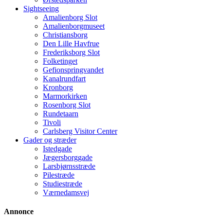
Sightseeing
Amalienborg Slot
Amalienborgmuseet
Christiansborg
Den Lille Havfrue
Frederiksborg Slot
Folketinget
Gefionspringvandet
Kanalrundfart
Kronborg
Marmorkirken
Rosenborg Slot
Rundetaarn
Tivoli
Carlsberg Visitor Center
Gader og stræder
Istedgade
Jægersborggade
Larsbjørnsstræde
Pilestræde
Studiestræde
Værnedamsvej
Annonce