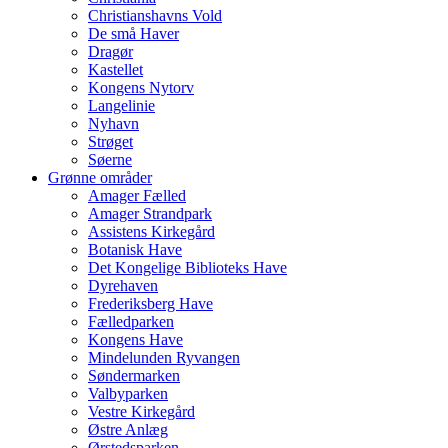
Christianshavns Vold
De små Haver
Dragør
Kastellet
Kongens Nytorv
Langelinie
Nyhavn
Strøget
Søerne
Grønne områder
Amager Fælled
Amager Strandpark
Assistens Kirkegård
Botanisk Have
Det Kongelige Biblioteks Have
Dyrehaven
Frederiksberg Have
Fælledparken
Kongens Have
Mindelunden Ryvangen
Søndermarken
Valbyparken
Vestre Kirkegård
Østre Anlæg
Ørstedsparken