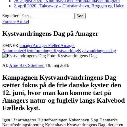
28. august 2020
|
Kulturhavn med corona-tilpasset program
2. april 2020
|
Takeaway – Christianshavn, Bryggen og Halen
Søg efter:
Forside
Artikel
Kystvandringens Dag på Amager
EMNER:
amager
Amager Fælled
Amager
Naturcenter
Hjerteforeningen
Kystvandring
Kystvandringens dag
Foto: Kystvandringens Dag.
Af:
Arne Bak-Sørensen
18. maj 2016
Kampagnen Kystvandvandringens Dag
sætter fokus på de frie danske kyster den
12. juni, hvor man kan komme tæt på
Amagers natur og fugleliv langs Kalvebod
Fælleds kyst.
Igen i år arrangerer Hjerteforeningen København S og Danmarks
Naturfredningsforening København Kystvandringens Dag, der er en