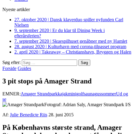
Nyeste artikler
27. oktober 2020
|
Dansk klaverduo spiller nyfunden Carl
Nielsen
9. september 2020
|
Er du klar til Dining Week i
efterårsferien?
7. september 2020
|
Skuespilhuset genåbner med ny Hamlet
28. august 2020
|
Kulturhavn med corona-tilpasset program
2. april 2020
|
Takeaway – Christianshavn, Bryggen og Halen
Søg efter:
Forside
Guides
3 pit stops på Amager Strand
EMNER:
Amager Strandpark
kajak
minigolf
saunagus
sommer
Ud og
se
Fotograf: Adrian Saly, Amager Strandpark I/S
Af:
Julie Benedicte Riis
28. juni 2015
På Københavns største strand, Amager