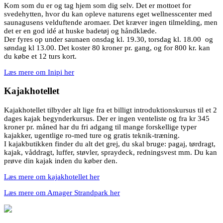
Kom som du er og tag hjem som dig selv. Det er mottoet for
svedehytten, hvor du kan opleve naturens eget wellnesscenter med
saunagusens velduftende aromaer. Det kræver ingen tilmelding, men
det er en god idé at huske badetøj og håndklæde.
Der fyres op under saunaen onsdag kl. 19.30, torsdag kl. 18.00 og
søndag kl 13.00. Det koster 80 kroner pr. gang, og for 800 kr. kan
du købe et 12 turs kort.
Læs mere om Inipi her
Kajakhotellet
Kajakhotellet tilbyder alt lige fra et billigt introduktionskursus til et 2
dages kajak begynderkursus. Der er ingen venteliste og fra kr 345
kroner pr. måned har du fri adgang til mange forskellige typer
kajakker, ugentlige ro-med ture og gratis teknik-træning.
I kajakbutikken finder du alt det grej, du skal bruge: pagaj, tørdragt,
kajak, våddragt, luffer, støvler, spraydeck, redningsvest mm. Du kan
prøve din kajak inden du køber den.
Læs mere om kajakhotellet her
Læs mere om Amager Strandpark her