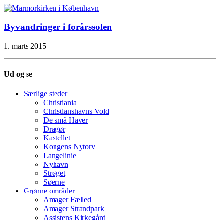
Byvandringer i forårssolen
1. marts 2015
Ud og se
Særlige steder
Christiania
Christianshavns Vold
De små Haver
Dragør
Kastellet
Kongens Nytorv
Langelinie
Nyhavn
Strøget
Søerne
Grønne områder
Amager Fælled
Amager Strandpark
Assistens Kirkegård