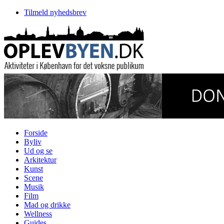
Tilmeld nyhedsbrev
Forside
Byliv
Ud og se
Arkitektur
Kunst
Scene
Musik
Film
Mad og drikke
Wellness
Guides