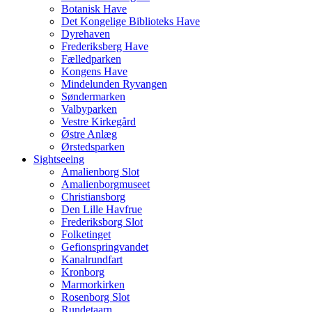
Botanisk Have
Det Kongelige Biblioteks Have
Dyrehaven
Frederiksberg Have
Fælledparken
Kongens Have
Mindelunden Ryvangen
Søndermarken
Valbyparken
Vestre Kirkegård
Østre Anlæg
Ørstedsparken
Sightseeing
Amalienborg Slot
Amalienborgmuseet
Christiansborg
Den Lille Havfrue
Frederiksborg Slot
Folketinget
Gefionspringvandet
Kanalrundfart
Kronborg
Marmorkirken
Rosenborg Slot
Rundetaarn