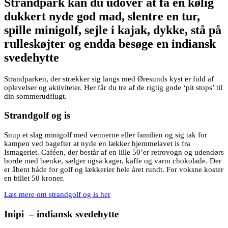
Strandpark kan du udover at få en kølig
dukkert nyde god mad, slentre en tur,
spille minigolf, sejle i kajak, dykke, stå på
rulleskøjter og endda besøge en indiansk
svedehytte
Strandparken, der strækker sig langs med Øresunds kyst er fuld af
oplevelser og aktiviteter. Her får du tre af de rigtig gode ‘pit stops’ til
din sommerudflugt.
Strandgolf og is
Snup et slag minigolf med vennerne eller familien og sig tak for
kampen ved bagefter at nyde en lækker hjemmelavet is fra
Ismageriet. Caféen, der består af en lille 50’er retrovogn og udendørs
borde med bænke, sælger også kager, kaffe og varm chokolade. Der
er åbent både for golf og lækkerier hele året rundt. For voksne koster
en billet 50 kroner.
Læs mere om strandgolf og is her
Inipi – indiansk svedehytte