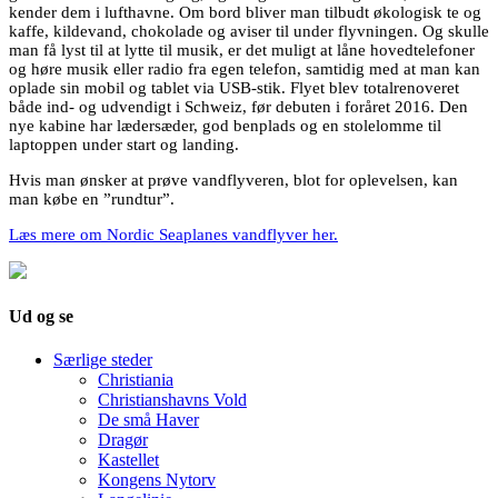
kender dem i lufthavne. Om bord bliver man tilbudt økologisk te og
kaffe, kildevand, chokolade og aviser til under flyvningen. Og skulle
man få lyst til at lytte til musik, er det muligt at låne hovedtelefoner
og høre musik eller radio fra egen telefon, samtidig med at man kan
oplade sin mobil og tablet via USB-stik. Flyet blev totalrenoveret
både ind- og udvendigt i Schweiz, før debuten i foråret 2016. Den
nye kabine har lædersæder, god benplads og en stolelomme til
laptoppen under start og landing.
Hvis man ønsker at prøve vandflyveren, blot for oplevelsen, kan
man købe en ”rundtur”.
Læs mere om Nordic Seaplanes vandflyver her.
Ud og se
Særlige steder
Christiania
Christianshavns Vold
De små Haver
Dragør
Kastellet
Kongens Nytorv