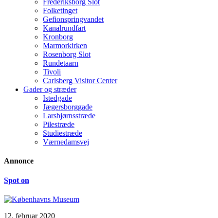
Frederiksborg Slot
Folketinget
Gefionspringvandet
Kanalrundfart
Kronborg
Marmorkirken
Rosenborg Slot
Rundetaarn
Tivoli
Carlsberg Visitor Center
Gader og stræder
Istedgade
Jægersborggade
Larsbjørnsstræde
Pilestræde
Studiestræde
Værnedamsvej
Annonce
Spot on
12. februar 2020