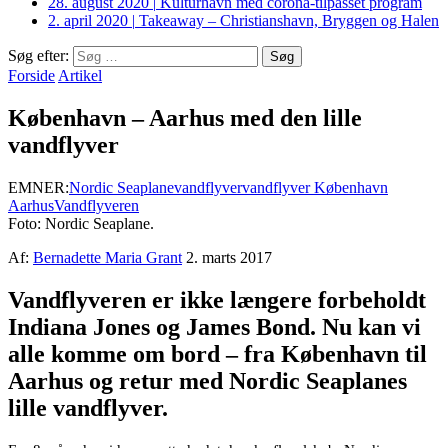
28. august 2020
|
Kulturhavn med corona-tilpasset program
2. april 2020
|
Takeaway – Christianshavn, Bryggen og Halen
Søg efter:
Forside
Artikel
København – Aarhus med den lille
vandflyver
EMNER:
Nordic Seaplane
vandflyver
vandflyver København
Aarhus
Vandflyveren
Foto: Nordic Seaplane.
Af:
Bernadette Maria Grant
2. marts 2017
Vandflyveren er ikke længere forbeholdt
Indiana Jones og James Bond. Nu kan vi
alle komme om bord – fra København til
Aarhus og retur med Nordic Seaplanes
lille vandflyver.