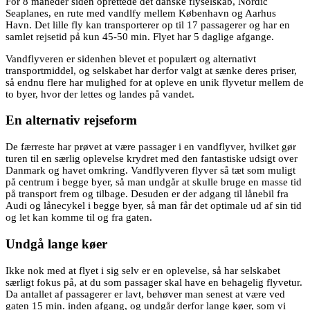
For 8 måneder siden oprettede det danske flyselskab, Nordic
Seaplanes, en rute med vandlfy mellem København og Aarhus
Havn. Det lille fly kan transporterer op til 17 passagerer og har en
samlet rejsetid på kun 45-50 min. Flyet har 5 daglige afgange.
Vandflyveren er sidenhen blevet et populært og alternativt
transportmiddel, og selskabet har derfor valgt at sænke deres priser,
så endnu flere har mulighed for at opleve en unik flyvetur mellem de
to byer, hvor der lettes og landes på vandet.
En alternativ rejseform
De færreste har prøvet at være passager i en vandflyver, hvilket gør
turen til en særlig oplevelse krydret med den fantastiske udsigt over
Danmark og havet omkring. Vandflyveren flyver så tæt som muligt
på centrum i begge byer, så man undgår at skulle bruge en masse tid
på transport frem og tilbage. Desuden er der adgang til lånebil fra
Audi og lånecykel i begge byer, så man får det optimale ud af sin tid
og let kan komme til og fra gaten.
Undgå lange køer
Ikke nok med at flyet i sig selv er en oplevelse, så har selskabet
særligt fokus på, at du som passager skal have en behagelig flyvetur.
Da antallet af passagerer er lavt, behøver man senest at være ved
gaten 15 min. inden afgang, og undgår derfor lange køer, som vi