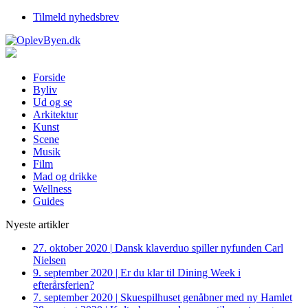
Tilmeld nyhedsbrev
Forside
Byliv
Ud og se
Arkitektur
Kunst
Scene
Musik
Film
Mad og drikke
Wellness
Guides
Nyeste artikler
27. oktober 2020
|
Dansk klaverduo spiller nyfunden Carl
Nielsen
9. september 2020
|
Er du klar til Dining Week i
efterårsferien?
7. september 2020
|
Skuespilhuset genåbner med ny Hamlet