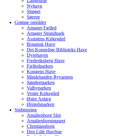
Langelinie
Nyhavn
Strøget
Søerne
Grønne områder
Amager Fælled
Amager Strandpark
Assistens Kirkegård
Botanisk Have
Det Kongelige Biblioteks Have
Dyrehaven
Frederiksberg Have
Fælledparken
Kongens Have
Mindelunden Ryvangen
Søndermarken
Valbyparken
Vestre Kirkegård
Østre Anlæg
Ørstedsparken
Sightseeing
Amalienborg Slot
Amalienborgmuseet
Christiansborg
Den Lille Havfrue