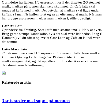
Oprindelse fra Italien. 1/3 espresso, hvortil der tilsættes 2/3 steamet
mælk, mælken på toppen skal være skummet. En Cafe latte skal
smage af kaffe med mælk. Det betyder, at mælken skal ligge under
kaffen, så man får kaffen først og så en eftersmag af mælk. Når man
har brygge espressoen, hælder man mælken i, stille og roligt.
Café Au Lait
Oprindelse fra Frankrig. Sort kaffe med steamet mælk. Halv at hvert.
Brug gerne stempelkandekaffe, hvis det skal være lidt bedre. I dag (I
Danmark) vil du oftest opleve at Cafe Latte og Café au lait vil være
det samme.
Latte Macchiato
2/3 steamet mælk med 1/3 espresso. En omvendt latte, hvor mælken
kommer i først og kaffen bagefter. På den måde får man
mælkesmagen først, og det appellerer til folk der ikke er vilde med
den dominerende kaffesmag.
Relaterede artikler
3 spisesteder med suppe på menuen