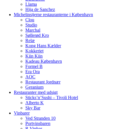
Llama
Hija de Sanchez
Michelinstjerne restauranterne i København
Clou
Studio
Marchal
Søllerød Kro
Relæ
Kong Hans Kælder
Kokkeriet
Kiin Kiin
Kadeau København
Formel B
Era Ora
AOC
Restaurant Jordnær
Geranium
Restauranter med udsigt
Sticks’n’Sushi – Tivoli Hotel
Alberto K
Sky Bar
Vinbarer
Ved Stranden 10
Portvinsbaren
R Vinbar