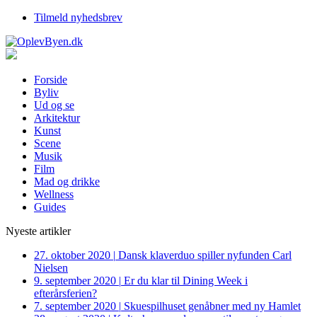
Tilmeld nyhedsbrev
Forside
Byliv
Ud og se
Arkitektur
Kunst
Scene
Musik
Film
Mad og drikke
Wellness
Guides
Nyeste artikler
27. oktober 2020
|
Dansk klaverduo spiller nyfunden Carl
Nielsen
9. september 2020
|
Er du klar til Dining Week i
efterårsferien?
7. september 2020
|
Skuespilhuset genåbner med ny Hamlet