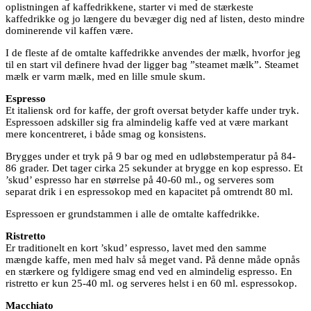
oplistningen af kaffedrikkene, starter vi med de stærkeste
kaffedrikke og jo længere du bevæger dig ned af listen, desto mindre
dominerende vil kaffen være.
I de fleste af de omtalte kaffedrikke anvendes der mælk, hvorfor jeg
til en start vil definere hvad der ligger bag ”steamet mælk”. Steamet
mælk er varm mælk, med en lille smule skum.
Espresso
Et italiensk ord for kaffe, der groft oversat betyder kaffe under tryk.
Espressoen adskiller sig fra almindelig kaffe ved at være markant
mere koncentreret, i både smag og konsistens.
Brygges under et tryk på 9 bar og med en udløbstemperatur på 84-
86 grader. Det tager cirka 25 sekunder at brygge en kop espresso. Et
’skud’ espresso har en størrelse på 40-60 ml., og serveres som
separat drik i en espressokop med en kapacitet på omtrendt 80 ml.
Espressoen er grundstammen i alle de omtalte kaffedrikke.
Ristretto
Er traditionelt en kort ’skud’ espresso, lavet med den samme
mængde kaffe, men med halv så meget vand. På denne måde opnås
en stærkere og fyldigere smag end ved en almindelig espresso. En
ristretto er kun 25-40 ml. og serveres helst i en 60 ml. espressokop.
Macchiato