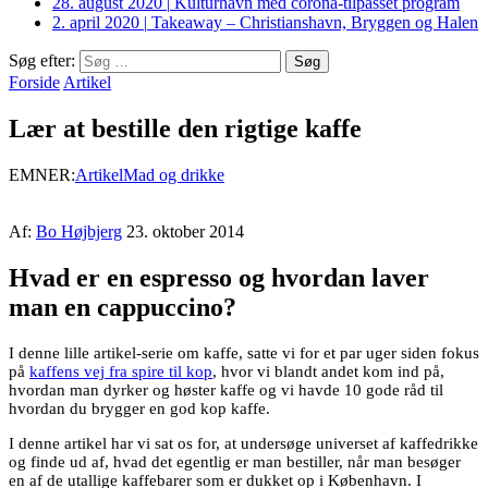
28. august 2020
|
Kulturhavn med corona-tilpasset program
2. april 2020
|
Takeaway – Christianshavn, Bryggen og Halen
Søg efter:
Forside
Artikel
Lær at bestille den rigtige kaffe
EMNER:
Artikel
Mad og drikke
Af:
Bo Højbjerg
23. oktober 2014
Hvad er en espresso og hvordan laver
man en cappuccino?
I denne lille artikel-serie om kaffe, satte vi for et par uger siden fokus
på
kaffens vej fra spire til kop
, hvor vi blandt andet kom ind på,
hvordan man dyrker og høster kaffe og vi havde 10 gode råd til
hvordan du brygger en god kop kaffe.
I denne artikel har vi sat os for, at undersøge universet af kaffedrikke
og finde ud af, hvad det egentlig er man bestiller, når man besøger
en af de utallige kaffebarer som er dukket op i København. I