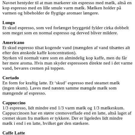
Navnet hentyder til at man markerer sin espresso med mælk, altså en
kop espresso med en lille smule varm mælk. Mælken holder på
varmen og bibeholder de flygtige aromaer længere.
Lungo
Et skud espresso, som ved forlænget bryggetid fylder cirka dobbelt
som meget som en normal espresso og derved bliver mildere.
Americano
Et skud espresso tilsat kogende vand (mængden af vand tilsættes alt
efter den ønskede kaffe koncentration).
Styrken vil normalt være som en almindelig kop kaffe, men du får
her mere aroma. Hvis man skyder espressoen direkte ned i det varme
vand, bevares cremen på toppen.
Cortado
En form for kraftig latte. Et ‘skud’ espresso med steamet mælk
(ingen skum). Laves med næsten samme mængde mælk som
mængende af espresso.
Cappuccino
1/3 espresso, lidt mindre end 1/3 varm mælk og 1/3 mælkeskum.
Cappuccinoen har en større cremoverflade end en latte, altså laget af
cremet skum fra mælken er tykkere. Der er ligeledes lidt mindre
mælk i end i en latte, hvilket gør den stærkere.
Caffe Latte