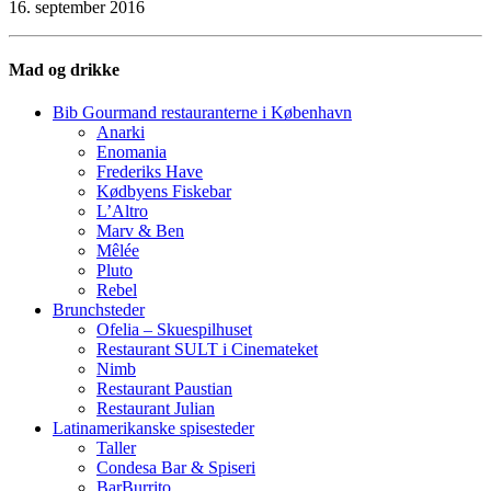
16. september 2016
Mad og drikke
Bib Gourmand restauranterne i København
Anarki
Enomania
Frederiks Have
Kødbyens Fiskebar
L’Altro
Marv & Ben
Mêlée
Pluto
Rebel
Brunchsteder
Ofelia – Skuespilhuset
Restaurant SULT i Cinemateket
Nimb
Restaurant Paustian
Restaurant Julian
Latinamerikanske spisesteder
Taller
Condesa Bar & Spiseri
BarBurrito