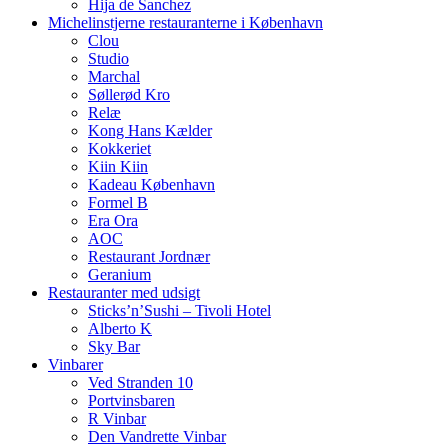
Hija de Sanchez
Michelinstjerne restauranterne i København
Clou
Studio
Marchal
Søllerød Kro
Relæ
Kong Hans Kælder
Kokkeriet
Kiin Kiin
Kadeau København
Formel B
Era Ora
AOC
Restaurant Jordnær
Geranium
Restauranter med udsigt
Sticks’n’Sushi – Tivoli Hotel
Alberto K
Sky Bar
Vinbarer
Ved Stranden 10
Portvinsbaren
R Vinbar
Den Vandrette Vinbar