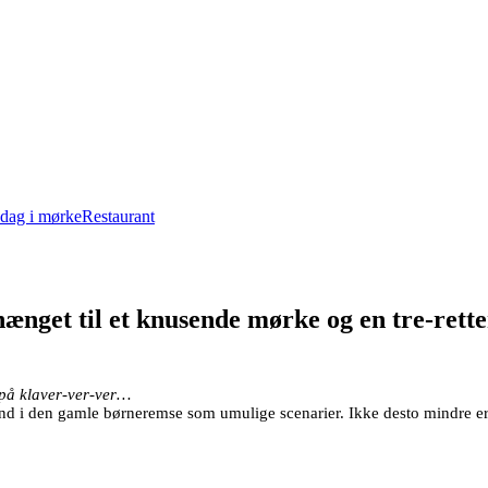
dag i mørke
Restaurant
rhænget til et knusende mørke og en tre-re
 på klaver-ver-ver…
t ind i den gamle børneremse som umulige scenarier. Ikke desto mindre e