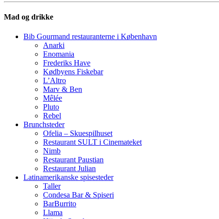
Mad og drikke
Bib Gourmand restauranterne i København
Anarki
Enomania
Frederiks Have
Kødbyens Fiskebar
L’Altro
Marv & Ben
Mêlée
Pluto
Rebel
Brunchsteder
Ofelia – Skuespilhuset
Restaurant SULT i Cinemateket
Nimb
Restaurant Paustian
Restaurant Julian
Latinamerikanske spisesteder
Taller
Condesa Bar & Spiseri
BarBurrito
Llama