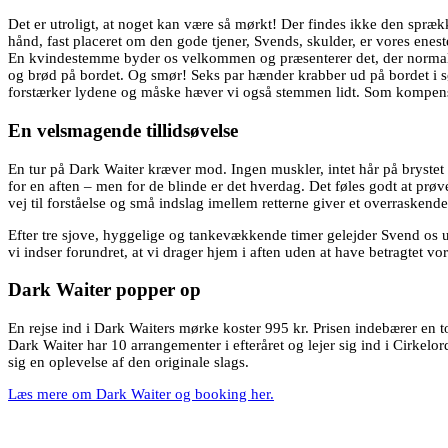
Det er utroligt, at noget kan være så mørkt! Der findes ikke den spræk
hånd, fast placeret om den gode tjener, Svends, skulder, er vores ene
En kvindestemme byder os velkommen og præsenterer det, der normalt er 
og brød på bordet. Og smør! Seks par hænder krabber ud på bordet i 
forstærker lydene og måske hæver vi også stemmen lidt. Som kompens
En velsmagende tillidsøvels
e
En tur på Dark Waiter kræver mod. Ingen muskler, intet hår på brystet 
for en aften – men for de blinde er det hverdag. Det føles godt at prøv
vej til forståelse og små indslag imellem retterne giver et overrasken
Efter tre sjove, hyggelige og tankevækkende timer gelejder Svend os u
vi indser forundret, at vi drager hjem i aften uden at have betragtet vo
Dark Waiter popper op
En rejse ind i Dark Waiters mørke koster 995 kr. Prisen indebærer en to
Dark Waiter har 10 arrangementer i efteråret og lejer sig ind i Cirke
sig en oplevelse af den originale slags.
Læs mere om Dark Waiter og booking her.