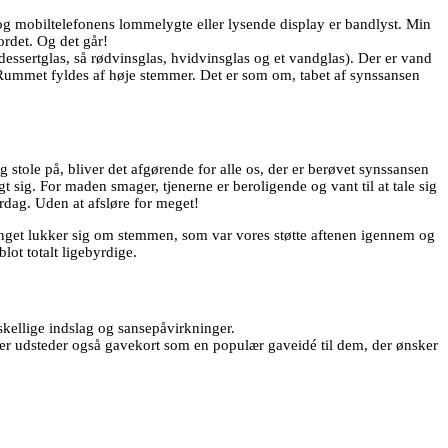
 og mobiltelefonens lommelygte eller lysende display er bandlyst. Min
ordet. Og det går!
dessertglas, så rødvinsglas, hvidvinsglas og et vandglas). Der er vand
Rummet fyldes af høje stemmer. Det er som om, tabet af synssansen
 stole på, bliver det afgørende for alle os, der er berøvet synssansen
t sig. For maden smager, tjenerne er beroligende og vant til at tale sig
rdag. Uden at afsløre for meget!
hænget lukker sig om stemmen, som var vores støtte aftenen igennem og
lot totalt ligebyrdige.
rskellige indslag og sansepåvirkninger.
iter udsteder også gavekort som en populær gaveidé til dem, der ønsker