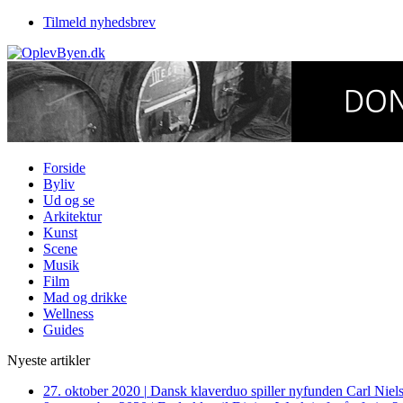
Tilmeld nyhedsbrev
Forside
Byliv
Ud og se
Arkitektur
Kunst
Scene
Musik
Film
Mad og drikke
Wellness
Guides
Nyeste artikler
27. oktober 2020
|
Dansk klaverduo spiller nyfunden Carl Niel