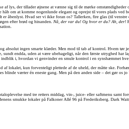
ke af lys, der tillader øjnene at vænne sig til de mørke omstændigheder
ste håb om at komme nogenlunde elegant og oprejst til vores plads ved b
åbenlyst. Hvad ser vi ikke foran os? Tallerken, fire glas (til venstre 
søgen efter brød og hinanden.
Nå, der var du! Og hvor er du? Ah, der!
ation.
og absolut ingen smarte klæder. Men mod til tab af kontrol. Hvem tør jeg
e, sundt endda, uden at være ubehageligt, når den første utryghed har lag
de indblik i, hvordan vi genvinder en smule kontrol i en synshæmmet hve
d af lokalet, kun forventeligt plettede af de uheld, der måtte ske. For
res blinde værter én eneste gang. Men på den anden side – det gør os jo b
taloplevelse med tre retters middag, vin-, juice- eller saftmenu samt fo
lordenens smukke lokaler på Falkoner Allé 96 på Frederiksberg. Dark Wa