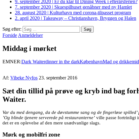
9. september 2020
|
Er du klar til Dining Week i efterårsferien?
7. september 2020
|
Skuespilhuset genåbner med ny Hamlet
28. august 2020
|
Kulturhavn med corona-tilpasset program
2. april 2020
|
Takeaway – Christianshavn, Bryggen og Halen
Søg efter:
Forside
Anmeldelser
Middag i mørket
EMNER:
Dark Waiter
dinner in the dark
København
Mad og drikke
mid
Af:
Vibeke Nyfos
23. september 2016
Sæt din tillid på prøve og kryb ind bag fo
Waiter.
Var du med dengang, da de døvstumme sang og de fingerløse spilled’
’Og blinde tjenere serverede på restauranterne’
ville passe fortrinlig
det er en oplevelse af den mere usædvanlige slags.
Mørk og mobilfri zone