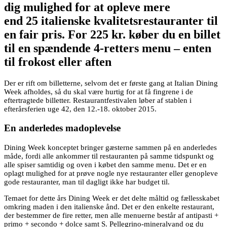
dig mulighed for at opleve mere
end 25 italienske kvalitetsrestauranter til
en fair pris. For 225 kr. køber du en billet
til en spændende 4-retters menu – enten
til frokost eller aften
Der er rift om billetterne, selvom det er første gang at Italian Dining
Week afholdes, så du skal være hurtig for at få fingrene i de
eftertragtede billetter. Restaurantfestivalen løber af stablen i
efterårsferien uge 42, den 12.-18. oktober 2015.
En anderledes madoplevelse
Dining Week konceptet bringer gæsterne sammen på en anderledes
måde, fordi alle ankommer til restauranten på samme tidspunkt og
alle spiser samtidig og oven i købet den samme menu. Det er en
oplagt mulighed for at prøve nogle nye restauranter eller genopleve
gode restauranter, man til dagligt ikke har budget til.
Temaet for dette års Dining Week er det delte måltid og fællesskabet
omkring maden i den italienske ånd. Det er den enkelte restaurant,
der bestemmer de fire retter, men alle menuerne består af antipasti +
primo + secondo + dolce samt S. Pellegrino-mineralvand og du