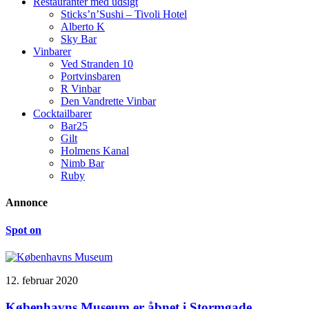
Restauranter med udsigt
Sticks’n’Sushi – Tivoli Hotel
Alberto K
Sky Bar
Vinbarer
Ved Stranden 10
Portvinsbaren
R Vinbar
Den Vandrette Vinbar
Cocktailbarer
Bar25
Gilt
Holmens Kanal
Nimb Bar
Ruby
Annonce
Spot on
12. februar 2020
Københavns Museum er åbnet i Stormgade