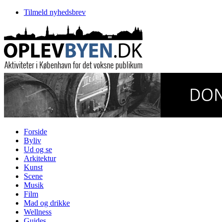
Tilmeld nyhedsbrev
Forside
Byliv
Ud og se
Arkitektur
Kunst
Scene
Musik
Film
Mad og drikke
Wellness
Guides