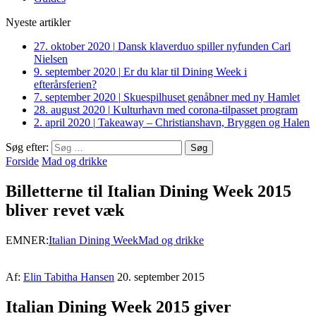
Nyeste artikler
27. oktober 2020
|
Dansk klaverduo spiller nyfunden Carl
Nielsen
9. september 2020
|
Er du klar til Dining Week i
efterårsferien?
7. september 2020
|
Skuespilhuset genåbner med ny Hamlet
28. august 2020
|
Kulturhavn med corona-tilpasset program
2. april 2020
|
Takeaway – Christianshavn, Bryggen og Halen
Søg efter:
Forside
Mad og drikke
Billetterne til Italian Dining Week 2015
bliver revet væk
EMNER:
Italian Dining Week
Mad og drikke
Af:
Elin Tabitha Hansen
20. september 2015
Italian Dining Week 2015 giver