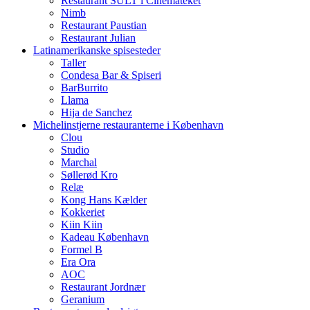
Restaurant SULT i Cinemateket
Nimb
Restaurant Paustian
Restaurant Julian
Latinamerikanske spisesteder
Taller
Condesa Bar & Spiseri
BarBurrito
Llama
Hija de Sanchez
Michelinstjerne restauranterne i København
Clou
Studio
Marchal
Søllerød Kro
Relæ
Kong Hans Kælder
Kokkeriet
Kiin Kiin
Kadeau København
Formel B
Era Ora
AOC
Restaurant Jordnær
Geranium